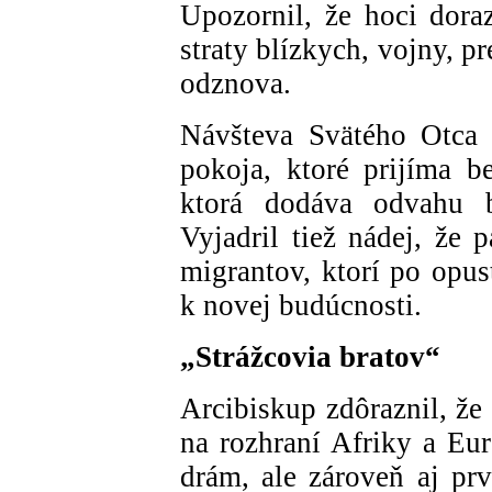
Upozornil, že hoci dora
straty blízkych, vojny, p
odznova.
Návšteva Svätého Otca 
pokoja, ktoré prijíma be
ktorá dodáva odvahu 
Vyjadril tiež nádej, že 
migrantov, ktorí po opu
k novej budúcnosti.
„Strážcovia bratov“
Arcibiskup zdôraznil, že
na rozhraní Afriky a Eu
drám, ale zároveň aj prv