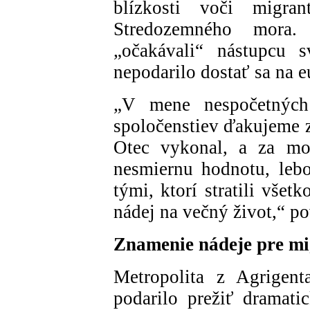
blízkosti voči migr
Stredozemného mora.
„očakávali“ nástupcu s
nepodarilo dostať sa na e
„V mene nespočetných
spoločenstiev ďakujeme z
Otec vykonal, a za mod
nesmiernu hodnotu, lebo
tými, ktorí stratili všet
nádej na večný život,“ p
Znamenie nádeje pre m
Metropolita z Agrigent
podarilo prežiť dramat