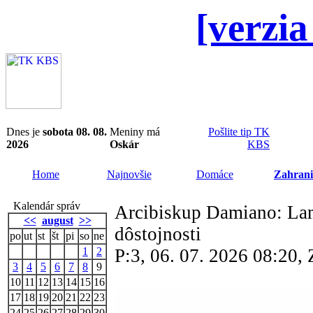
[verzia
Dnes je
sobota 08. 08.
Meniny má
Pošlite tip TK
2026
Oskár
KBS
Home
Najnovšie
Domáce
Zahrani
Kalendár správ
Arcibiskup Damiano: Lam
<<
august
>>
dôstojnosti
po
ut
st
št
pi
so
ne
1
2
P:3, 06. 07. 2026 08:20
3
4
5
6
7
8
9
10
11
12
13
14
15
16
17
18
19
20
21
22
23
24
25
26
27
28
29
30