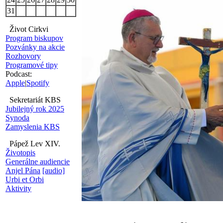
31
Život Cirkvi
Program biskupov
Pozvánky na akcie
Rozhovory
Programové tipy
Podcast:
Apple
|
Spotify
Sekretariát KBS
Jubilejný rok 2025
Synoda
Zamyslenia KBS
Pápež Lev XIV.
Životopis
Generálne audiencie
Anjel Pána
[audio]
Urbi et Orbi
Aktivity