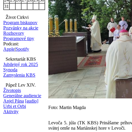
31
Život Cirkvi
Program biskupov
Pozvánky na akcie
Rozhovory
Programové tipy
Podcast:
Apple
|
Spotify
Sekretariát KBS
Jubilejný rok 2025
Synoda
Zamyslenia KBS
Pápež Lev XIV.
Životopis
Generálne audiencie
Anjel Pána
[audio]
Urbi et Orbi
Foto: Martin Magda
Aktivity
Levoča 5. júla (TK KBS) Prinášame príhovor
svätej omše na Mariánskej hore v Levoči.