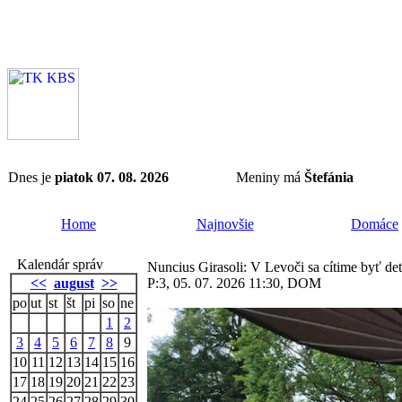
Dnes je
piatok 07. 08. 2026
Meniny má
Štefánia
Home
Najnovšie
Domáce
Kalendár správ
Nuncius Girasoli: V Levoči sa cítime byť de
<<
august
>>
P:3, 05. 07. 2026 11:30, DOM
po
ut
st
št
pi
so
ne
1
2
3
4
5
6
7
8
9
10
11
12
13
14
15
16
17
18
19
20
21
22
23
24
25
26
27
28
29
30