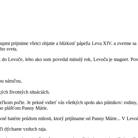
upmi prijmime všetci objatie a blízkosť pápeža Leva XIV. a zverme 
ho sveta.
tnik do Levoče, lebo ako som povedal minulý rok, Levoča je magnet. P
ou náručou,
ch životných situáciách.
veľkom počte. Je pekné vidieť vás všetkých spolu ako pútnikov: rodin
ého plášťom Panny Márie.
vné batérie prúdom milosti, ktorý prijímame od Panny Márie... V Levo
oči dýchame vzduch raja.