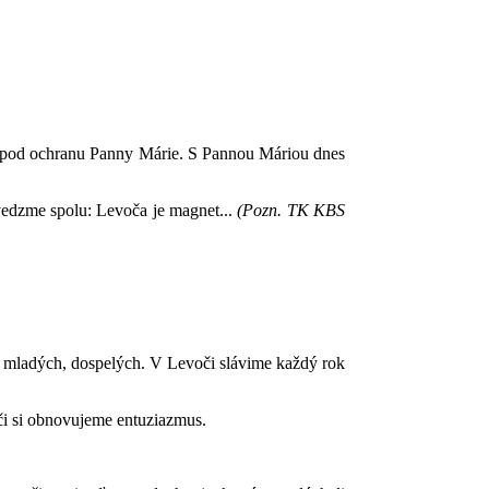
sa pod ochranu Panny Márie. S Pannou Máriou dnes
ovedzme spolu: Levoča je magnet...
(Pozn. TK KBS
y, mladých, dospelých. V Levoči slávime každý rok
či si obnovujeme entuziazmus.