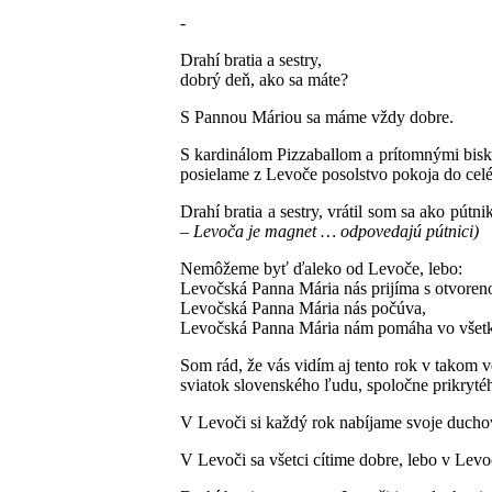
-
Drahí bratia a sestry,
dobrý deň, ako sa máte?
S Pannou Máriou sa máme vždy dobre.
S kardinálom Pizzaballom a prítomnými bisk
posielame z Levoče posolstvo pokoja do celé
Drahí bratia a sestry, vrátil som sa ako pú
– Levoča je magnet … odpovedajú pútnici)
Nemôžeme byť ďaleko od Levoče, lebo:
Levočská Panna Mária nás prijíma s otvoren
Levočská Panna Mária nás počúva,
Levočská Panna Mária nám pomáha vo všetký
Som rád, že vás vidím aj tento rok v takom 
sviatok slovenského ľudu, spoločne prikryt
V Levoči si každý rok nabíjame svoje ducho
V Levoči sa všetci cítime dobre, lebo v Lev