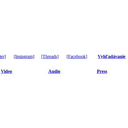
ter]
[Instagram]
[Threads]
[Facebook]
Vyhľadávanie
Video
Audio
Press