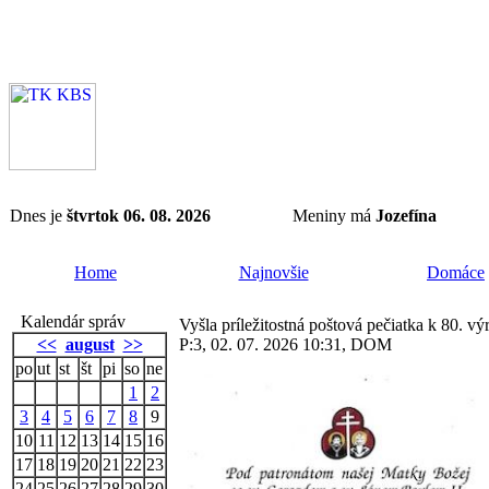
Dnes je
štvrtok 06. 08. 2026
Meniny má
Jozefína
Home
Najnovšie
Domáce
Kalendár správ
Vyšla príležitostná poštová pečiatka k 80. v
<<
august
>>
P:3, 02. 07. 2026 10:31, DOM
po
ut
st
št
pi
so
ne
1
2
3
4
5
6
7
8
9
10
11
12
13
14
15
16
17
18
19
20
21
22
23
24
25
26
27
28
29
30