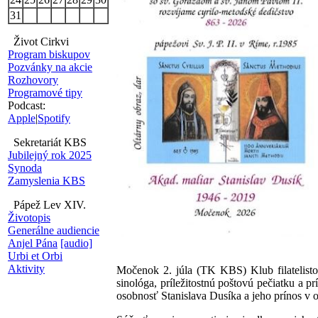
31
Život Cirkvi
Program biskupov
Pozvánky na akcie
Rozhovory
Programové tipy
Podcast:
Apple
|
Spotify
Sekretariát KBS
Jubilejný rok 2025
Synoda
Zamyslenia KBS
Pápež Lev XIV.
Životopis
Generálne audiencie
Anjel Pána
[audio]
Urbi et Orbi
Aktivity
Močenok 2. júla (TK KBS) Klub filatelistov
sinológa, príležitostnú poštovú pečiatku a 
osobnosť Stanislava Dusíka a jeho prínos v o