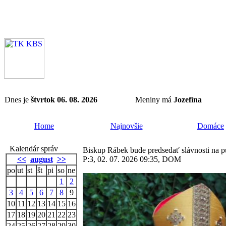
Dnes je
štvrtok 06. 08. 2026
Meniny má
Jozefína
Home
Najnovšie
Domáce
Kalendár správ
Biskup Rábek bude predsedať slávnosti na p
<<
august
>>
P:3, 02. 07. 2026 09:35, DOM
po
ut
st
št
pi
so
ne
1
2
3
4
5
6
7
8
9
10
11
12
13
14
15
16
17
18
19
20
21
22
23
24
25
26
27
28
29
30