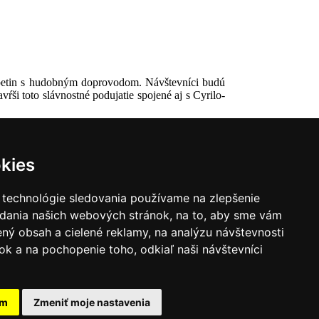
Ližbetin s hudobným doprovodom. Návštevníci budú
ŕši toto slávnostné podujatie spojené aj s Cyrilo-
kies
 technológie sledovania používame na zlepšenie
adania našich webových stránok, na to, aby sme vám
ný obsah a cielené reklamy, na analýzu návštevnosti
k a na pochopenie toho, odkiaľ naši návštevníci
|
Zoznam hovorcov diecéz
y
|
Výveska
|
Do kostola
am
Zmeniť moje nastavenia