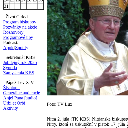
31
Život Cirkvi
Program biskupov
Pozvánky na akcie
Rozhovory
Programové tipy
Podcast:
Apple
|
Spotify
Sekretariát KBS
Jubilejný rok 2025
Synoda
Zamyslenia KBS
Pápež Lev XIV.
Životopis
Generálne audiencie
Anjel Pána
[audio]
Urbi et Orbi
Foto: TV Lux
Aktivity
Nitra 2. júla (TK KBS) Nitrianske biskupst
Nitry, ktorá sa uskutoční v piatok 17. júla