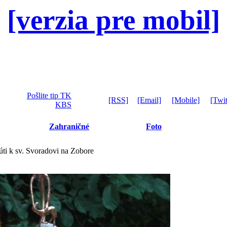
[verzia pre mobil]
Pošlite tip TK
[RSS]
[Email]
[Mobile]
[Twit
KBS
Zahraničné
Foto
úti k sv. Svoradovi na Zobore