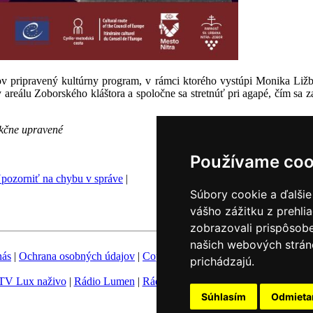
níkov pripravený kultúrny program, v rámci ktorého vystúpi Monika 
reálu Zoborského kláštora a spoločne sa stretnúť pri agapé, čím sa zav
kčne upravené
Používame coo
pozorniť na chybu v správe
|
Súbory cookie a ďalšie
vášho zážitku z prehli
zobrazovali prispôsobe
našich webových stráno
nás
|
Ochrana osobných údajov
|
Copyright
|
Fotobanka
|
Hovorca KBS
prichádzajú.
TV Lux naživo
|
Rádio Lumen
|
Rádio Vatikán
|
SSV
|
Katolícke novin
Súhlasím
Odmiet
Nastavenie Cookies