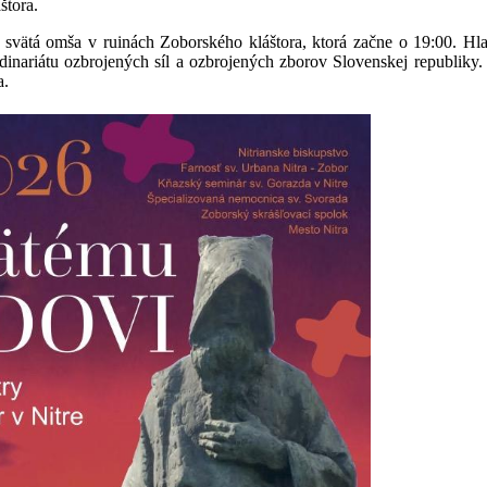
štora.
vätá omša v ruinách Zoborského kláštora, ktorá začne o 19:00. Hla
dinariátu ozbrojených síl a ozbrojených zborov Slovenskej republik
a.