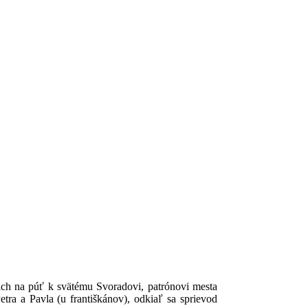
cich na púť k svätému Svoradovi, patrónovi mesta
etra a Pavla (u františkánov), odkiaľ sa sprievod