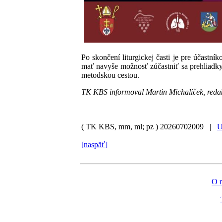
Po skončení liturgickej časti je pre účast
mať navyše možnosť zúčastniť sa prehliadky a
metodskou cestou.
TK KBS informoval Martin Michalíček, reda
( TK KBS, mm, ml; pz )
20260702009 |
U
[naspäť]
O 