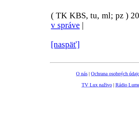
( TK KBS, tu, ml; pz )
2
v správe
|
[naspäť]
O nás
|
Ochrana osobných údaj
TV Lux naživo
|
Rádio Lum