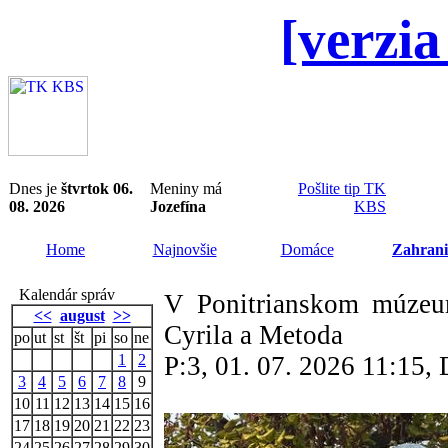
[verzia
Dnes je
štvrtok 06.
Meniny má
Pošlite tip TK
08. 2026
Jozefína
KBS
Home
Najnovšie
Domáce
Zahrani
Kalendár správ
V Ponitrianskom múzeum
<<
august
>>
Cyrila a Metoda
po
ut
st
št
pi
so
ne
1
2
P:3, 01. 07. 2026 11:15
3
4
5
6
7
8
9
10
11
12
13
14
15
16
17
18
19
20
21
22
23
24
25
26
27
28
29
30