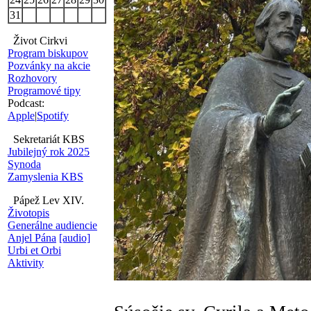
31
Život Cirkvi
Program biskupov
Pozvánky na akcie
Rozhovory
Programové tipy
Podcast:
Apple
|
Spotify
Sekretariát KBS
Jubilejný rok 2025
Synoda
Zamyslenia KBS
Pápež Lev XIV.
Životopis
Generálne audiencie
Anjel Pána
[audio]
Urbi et Orbi
Aktivity