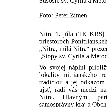
Súsošie sv. Cyrila a Meto
Foto: Peter Zimen
Nitra 1. júla (TK KBS)
priestoroch Ponitrianske
„Nitra, milá Nitra“ prez
„Stopy sv. Cyrila a Meto
Vo svojej náplni pribli
lokality nitrianskeho 
tradíciou a jej odkazom
ujsť, radi vás medzi na
Nitra. Hlavnými par
samosprávny kraj a Obch