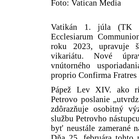
Foto: Vatican Media
Vatikán 1. júla (TK 
Ecclesiarum Communione
roku 2023, upravuje š
vikariátu. Nové úpr
vnútorného usporiadani
proprio Confirma Fratres
Pápež Lev XIV. ako rí
Petrovo poslanie „utvrdz
zdôrazňuje osobitný vý
službu Petrovho nástupcu
byť neustále zamerané n
Dňa 25. februára tohto 