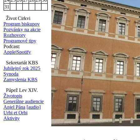
31
Život Cirkvi
Program biskupov
Pozvánky na akcie
Rozhovory
Programové tipy
Podcast:
Apple
|
Spotify
Sekretariát KBS
Jubilejný rok 2025
Synoda
Zamyslenia KBS
Pápež Lev XIV.
Životopis
Generálne audiencie
Anjel Pána
[audio]
Urbi et Orbi
Aktivity