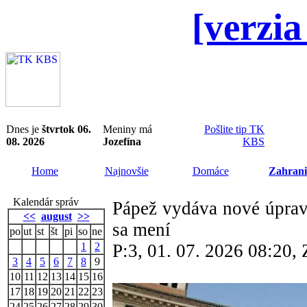
[verzia
Dnes je
štvrtok 06.
Meniny má
Pošlite tip TK
08. 2026
Jozefína
KBS
Home
Najnovšie
Domáce
Zahrani
Kalendár správ
Pápež vydáva nové úprav
<<
august
>>
sa mení
po
ut
st
št
pi
so
ne
1
2
P:3, 01. 07. 2026 08:20
3
4
5
6
7
8
9
10
11
12
13
14
15
16
17
18
19
20
21
22
23
24
25
26
27
28
29
30