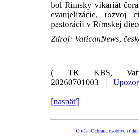
bol Rímsky vikariát čor
evanjelizácie, rozvoj 
pastorácii v Rímskej diec
Zdroj: VaticanNews, česk
( TK KBS, Vati
20260701003 |
Upozor
[naspäť]
O nás
|
Ochrana osobných údaj