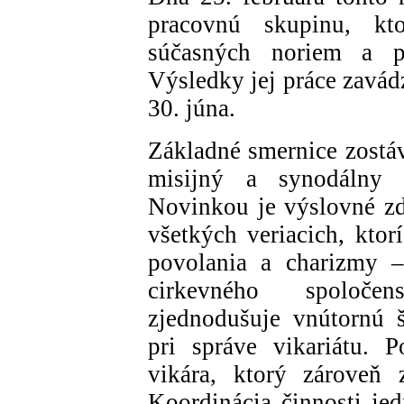
pracovnú skupinu, kt
súčasných noriem a pr
Výsledky jej práce zavá
30. júna.
Základné smernice zostá
misijný a synodálny r
Novinkou je výslovné zd
všetkých veriacich, kto
povolania a charizmy –
cirkevného spoločen
zjednodušuje vnútornú š
pri správe vikariátu. 
vikára, ktorý zároveň 
Koordinácia činnosti jed