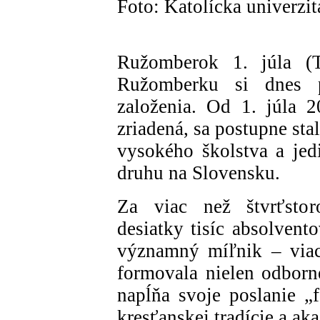
Foto: Katolícka univerz
Ružomberok 1. júla (
Ružomberku si dnes 
založenia. Od 1. júla 2
zriadená, sa postupne st
vysokého školstva a jed
druhu na Slovensku.
Za viac než štvrťstoro
desiatky tisíc absolvent
významný míľnik – viac
formovala nielen odborne
napĺňa svoje poslanie „
kresťanskej tradície a ak