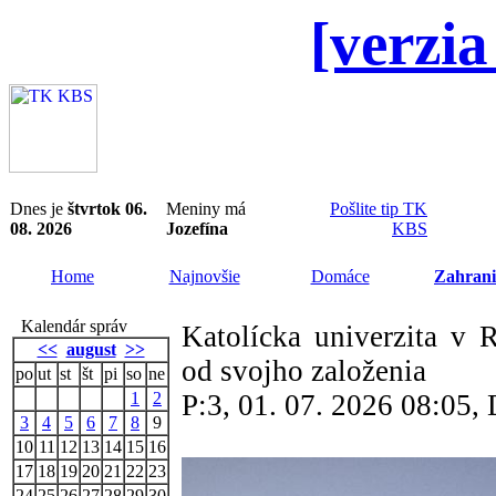
[verzia
Dnes je
štvrtok 06.
Meniny má
Pošlite tip TK
08. 2026
Jozefína
KBS
Home
Najnovšie
Domáce
Zahrani
Kalendár správ
Katolícka univerzita v
<<
august
>>
od svojho založenia
po
ut
st
št
pi
so
ne
1
2
P:3, 01. 07. 2026 08:05
3
4
5
6
7
8
9
10
11
12
13
14
15
16
17
18
19
20
21
22
23
24
25
26
27
28
29
30