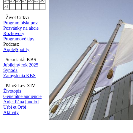
31
Život Cirkvi
Program biskupov
Pozvánky na akcie
Rozhovory
Programové tipy
Podcast:
Apple
|
Spotify
Sekretariát KBS
Jubilejný rok 2025
Synoda
Zamyslenia KBS
Pápež Lev XIV.
Životopis
Generálne audiencie
Anjel Pána
[audio]
Urbi et Orbi
Aktivity