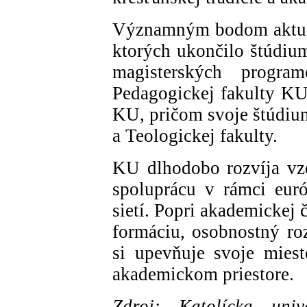
Významným bodom aktuál
ktorých ukončilo štúdiu
magisterských progra
Pedagogickej fakulty KU,
KU, pričom svoje štúdium
a Teologickej fakulty.
KU dlhodobo rozvíja vz
spoluprácu v rámci eur
sietí. Popri akademickej 
formáciu, osobnostný ro
si upevňuje svoje mies
akademickom priestore.
Zdroj: Katolícka uni