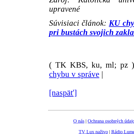
upravené
Súvisiaci článok:
KU chy
pri bustách svojich zakl
( TK KBS, ku, ml; pz 
chybu v správe
|
[naspäť]
O nás
|
Ochrana osobných údaj
TV Lux naživo
|
Rádio Lum