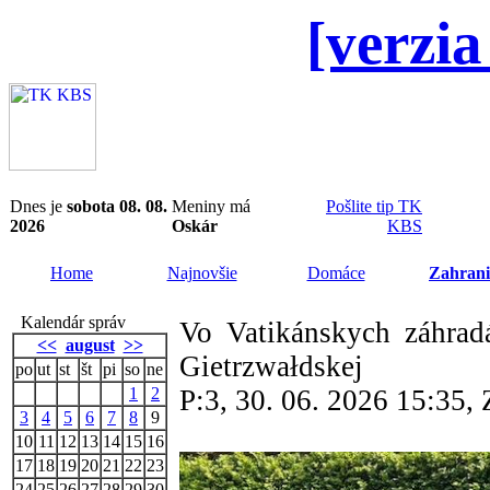
[verzia
Dnes je
sobota 08. 08.
Meniny má
Pošlite tip TK
2026
Oskár
KBS
Home
Najnovšie
Domáce
Zahrani
Kalendár správ
Vo Vatikánskych záhrad
<<
august
>>
Gietrzwałdskej
po
ut
st
št
pi
so
ne
1
2
P:3, 30. 06. 2026 15:35
3
4
5
6
7
8
9
10
11
12
13
14
15
16
17
18
19
20
21
22
23
24
25
26
27
28
29
30