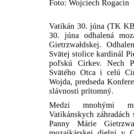
Foto: Wojciech Rogacin
Vatikán 30. júna (TK KB
30. júna odhalená moz
Gietrzwałdskej. Odhale
Svätej stolice kardinál Pi
poľskú Cirkev. Nech P
Svätého Otca i celú Ci
Wojda, predseda Konfere
slávnosti prítomný.
Medzi mnohými mar
Vatikánskych záhradách 
Panny Márie Gietrzwa
mozaikárskej dielni v 