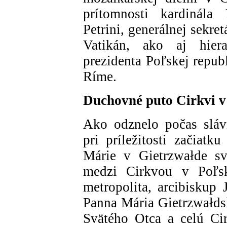
prítomnosti kardinála 
Petrini, generálnej sekr
Vatikán, ako aj hiera
prezidenta Poľskej repub
Ríme.
Duchovné puto Cirkvi v
Ako odznelo počas slávn
pri príležitosti začiatk
Márie v Gietrzwałde s
medzi Cirkvou v Poľsk
metropolita, arcibiskup 
Panna Mária Gietrzwałds
Svätého Otca a celú Cir