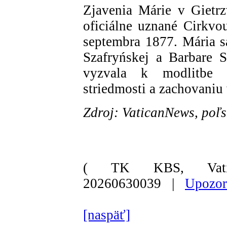
Zjavenia Márie v Gietr
oficiálne uznané Cirkvo
septembra 1877. Mária s
Szafryńskej a Barbare 
vyzvala k modlitbe r
striedmosti a zachovaniu 
Zdroj: VaticanNews, poľs
( TK KBS, Vati
20260630039 |
Upozor
[naspäť]