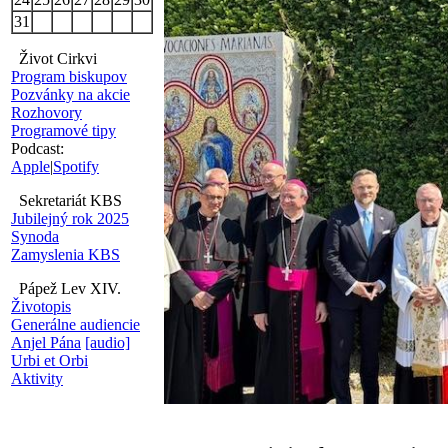
31
Život Cirkvi
Program biskupov
Pozvánky na akcie
Rozhovory
Programové tipy
Podcast:
Apple
|
Spotify
Sekretariát KBS
Jubilejný rok 2025
Synoda
Zamyslenia KBS
Pápež Lev XIV.
Životopis
Generálne audiencie
Anjel Pána
[audio]
Urbi et Orbi
Aktivity