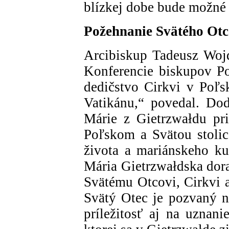
blízkej dobe bude možné 
Požehnanie Svätého Ot
Arcibiskup Tadeusz Wojd
Konferencie biskupov P
dedičstvo Cirkvi v Poľs
Vatikánu,“ povedal. Do
Márie z Gietrzwałdu pr
Poľskom a Svätou stoli
života a mariánskeho ku
Mária Gietrzwałdska dora
Svätému Otcovi, Cirkvi a
Svätý Otec je pozvaný 
príležitosť aj na uznani