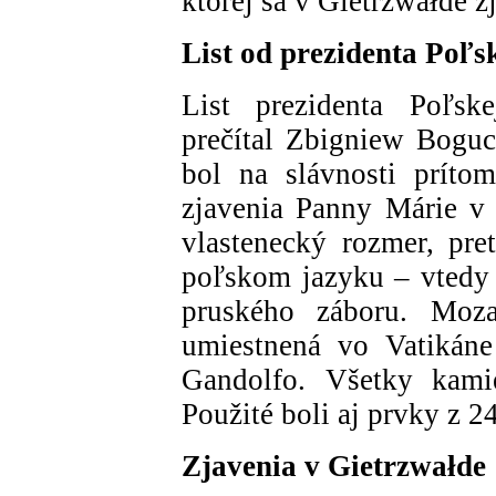
ktorej sa v Gietrzwałde z
List od prezidenta Poľs
List prezidenta Poľsk
prečítal Zbigniew Boguck
bol na slávnosti prítom
zjavenia Panny Márie v 
vlastenecký rozmer, pr
poľskom jazyku – vtedy
pruského záboru. Moza
umiestnená vo Vatikáne
Gandolfo. Všetky kami
Použité boli aj prvky z 2
Zjavenia v Gietrzwałde