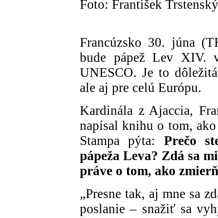
Foto: František Trstensk
Francúzsko 30. júna (
bude pápež Lev XIV. vo
UNESCO. Je to dôležitá p
ale aj pre celú Európu.
Kardinála z Ajaccia, Fra
napísal knihu o tom, ako
Stampa pýta:
Prečo st
pápeža Leva? Zdá sa mi t
práve o tom, ako zmierň
„Presne tak, aj mne sa zd
poslanie – snažiť sa vy