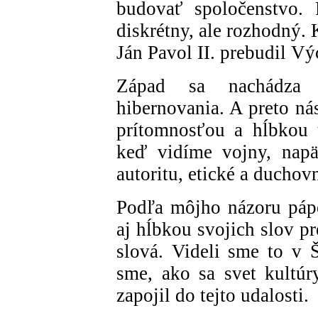
budovať spoločenstvo. 
diskrétny, ale rozhodný.
Ján Pavol II. prebudil V
Západ sa nachádza 
hibernovania. A preto ná
prítomnosťou a hĺbkou 
keď vidíme vojny, napä
autoritu, etické a duchov
Podľa môjho názoru páp
aj hĺbkou svojich slov p
slová. Videli sme to v Š
sme, ako sa svet kultúry
zapojil do tejto udalosti.