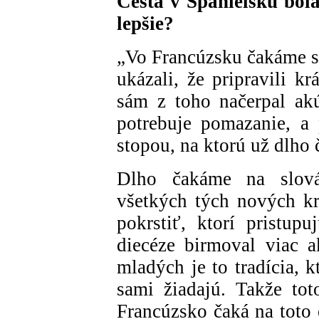
Cesta v Španielsku bol
lepšie?
„Vo Francúzsku čakáme s 
ukázali, že pripravili k
sám z toho načerpal akú
potrebuje pomazanie, a
stopou, na ktorú už dlho
Dlho čakáme na slová
všetkých tých nových kre
pokrstiť, ktorí pristu
diecéze birmoval viac 
mladých je to tradícia, 
sami žiadajú. Takže tot
Francúzsko čaká na toto 