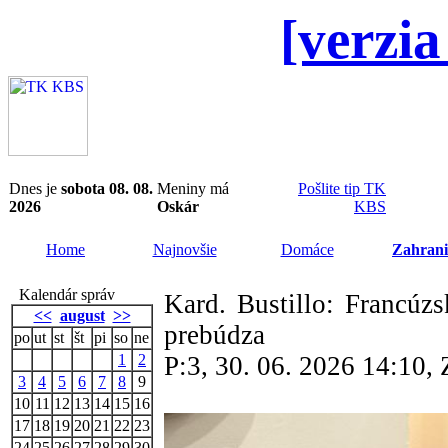
[verzia
Dnes je
sobota 08. 08.
Meniny má
Pošlite tip TK
2026
Oskár
KBS
Home
Najnovšie
Domáce
Zahrani
Kalendár správ
Kard. Bustillo: Francúz
<<
august
>>
prebúdza
po
ut
st
št
pi
so
ne
1
2
P:3, 30. 06. 2026 14:10
3
4
5
6
7
8
9
10
11
12
13
14
15
16
17
18
19
20
21
22
23
24
25
26
27
28
29
30