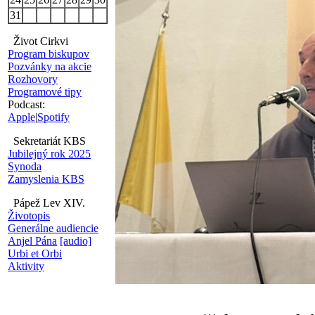
31
Život Cirkvi
Program biskupov
Pozvánky na akcie
Rozhovory
Programové tipy
Podcast:
Apple
|
Spotify
Sekretariát KBS
Jubilejný rok 2025
Synoda
Zamyslenia KBS
Pápež Lev XIV.
Životopis
Generálne audiencie
Anjel Pána
[audio]
Urbi et Orbi
Aktivity