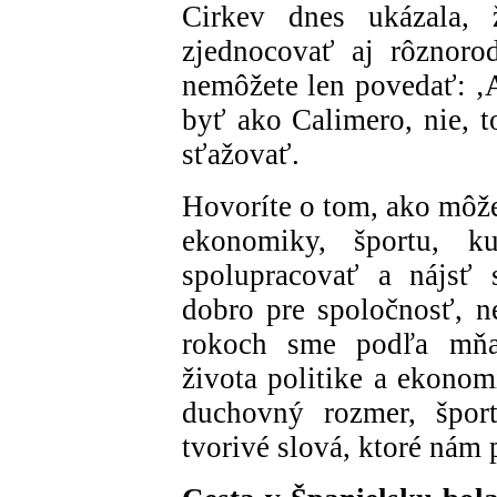
Cirkev dnes ukázala,
zjednocovať aj rôznorod
nemôžete len povedať: ‚A
byť ako Calimero, nie, to 
sťažovať.
Hovoríte o tom, ako môže
ekonomiky, športu, k
spolupracovať a nájsť 
dobro pre spoločnosť, 
rokoch sme podľa mňa 
života politike a ekonom
duchovný rozmer, šport
tvorivé slová, ktoré nám 