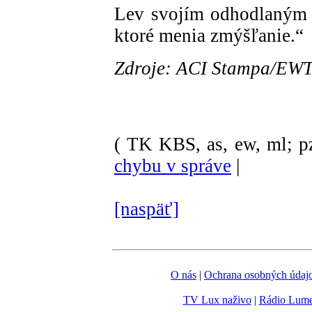
Lev svojím odhodlaným a
ktoré menia zmýšľanie.“
Zdroje: ACI Stampa/EW
( TK KBS, as, ew, ml; p
chybu v správe
|
[naspäť]
O nás
|
Ochrana osobných údaj
TV Lux naživo
|
Rádio Lum