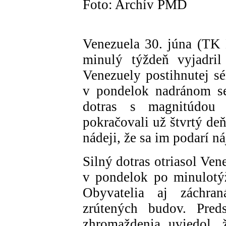
Foto: Archív PMD
Venezuela 30. júna (TK
minulý týždeň vyjadril
Venezuely postihnutej sé
v pondelok nadránom se
dotras s magnitúdou
pokračovali už štvrtý deň
nádeji, že sa im podarí ná
Silný dotras otriasol Ve
v pondelok po minulotý
Obyvatelia aj záchran
zrútených budov. Preds
zhromaždenia uviedol, 