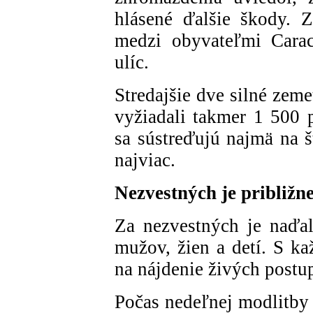
hlásené ďalšie škody. 
medzi obyvateľmi Carac
ulíc.
Stredajšie dve silné zeme
vyžiadali takmer 1 500 
sa sústreďujú najmä na š
najviac.
Nezvestných je približne
Za nezvestných je naďal
mužov, žien a detí. S k
na nájdenie živých postu
Počas nedeľnej modlitby 