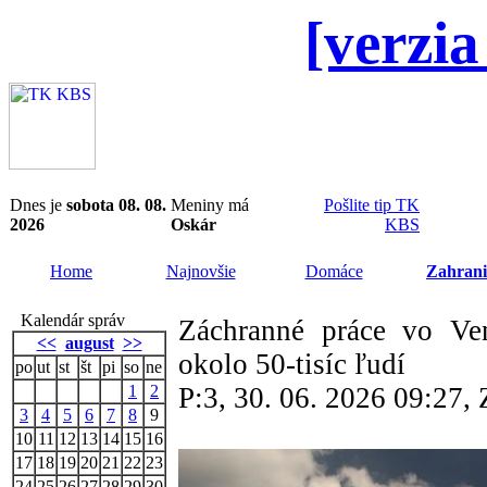
[verzia
Dnes je
sobota 08. 08.
Meniny má
Pošlite tip TK
2026
Oskár
KBS
Home
Najnovšie
Domáce
Zahrani
Kalendár správ
Záchranné práce vo Ven
<<
august
>>
okolo 50-tisíc ľudí
po
ut
st
št
pi
so
ne
1
2
P:3, 30. 06. 2026 09:27
3
4
5
6
7
8
9
10
11
12
13
14
15
16
17
18
19
20
21
22
23
24
25
26
27
28
29
30