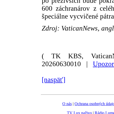
po preživších bude pokr
600 záchranárov z celého
špeciálne vycvičené pátra
Zdroj: VaticanNews, angl
( TK KBS, Vatican
20260630010 |
Upozor
[naspäť]
O nás
|
Ochrana osobných údaj
TV Lux naživo
|
Rádio Lum