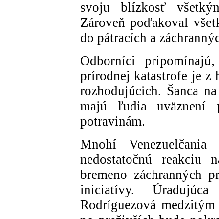
svoju blízkosť všetkým
Zároveň poďakoval všetk
do pátracích a záchrannýc
Odborníci pripomínaj
prírodnej katastrofe je 
rozhodujúcich. Šanca na 
majú ľudia uväznení 
potravinám.
Mnohí Venezuelčania 
nedostatočnú reakciu n
bremeno záchranných pr
iniciatívy. Úradujúc
Rodríguezová medzitým u