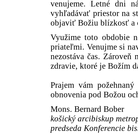
venujeme. Letné dni ná
vyhľadávať priestor na s
objaviť Božiu blízkosť a
Využime toto obdobie n
priateľmi. Venujme si na
nezostáva čas. Zároveň 
zdravie, ktoré je Božím d
Prajem vám požehnaný č
obnovenia pod Božou oc
Mons. Bernard Bober
košický arcibiskup metro
predseda Konferencie bi