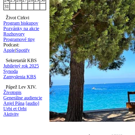
31
Život Cirkvi
Program biskupov
Pozvánky na akcie
Rozhovory
Programové tipy
Podcast:
Apple
|
Spotify
Sekretariát KBS
Jubilejný rok 2025
Synoda
Zamyslenia KBS
Pápež Lev XIV.
Životopis
Generálne audiencie
Anjel Pána
[audio]
Urbi et Orbi
Aktivity