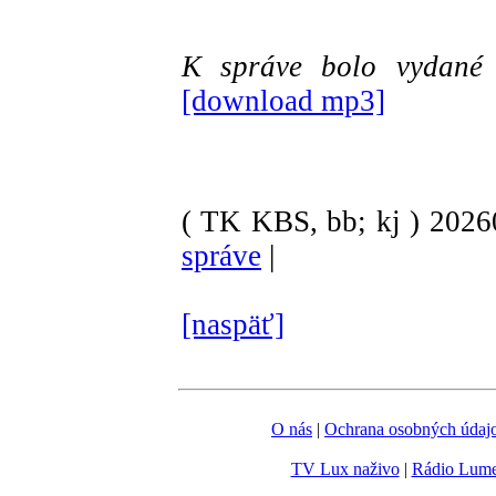
K správe bolo vydan
[download mp3]
( TK KBS, bb; kj )
202
správe
|
[naspäť]
O nás
|
Ochrana osobných údaj
TV Lux naživo
|
Rádio Lum