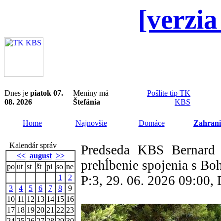
[verzia
Dnes je
piatok 07.
Meniny má
Pošlite tip TK
08. 2026
Štefánia
KBS
Home
Najnovšie
Domáce
Zahrani
Kalendár správ
Predseda KBS Bernard 
<<
august
>>
prehĺbenie spojenia s B
po
ut
st
št
pi
so
ne
1
2
P:3, 29. 06. 2026 09:00
3
4
5
6
7
8
9
10
11
12
13
14
15
16
17
18
19
20
21
22
23
24
25
26
27
28
29
30