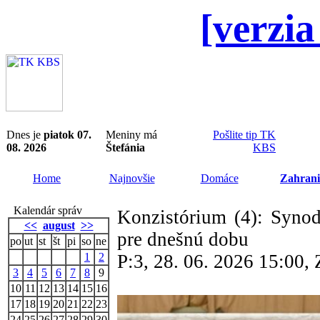
[verzia
Dnes je
piatok 07.
Meniny má
Pošlite tip TK
08. 2026
Štefánia
KBS
Home
Najnovšie
Domáce
Zahrani
Kalendár správ
Konzistórium (4): Synod
<<
august
>>
pre dnešnú dobu
po
ut
st
št
pi
so
ne
1
2
P:3, 28. 06. 2026 15:00
3
4
5
6
7
8
9
10
11
12
13
14
15
16
17
18
19
20
21
22
23
24
25
26
27
28
29
30