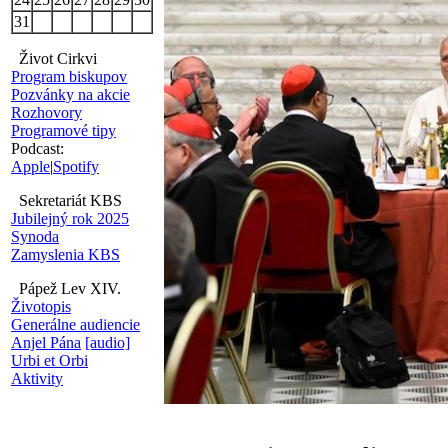
31
Život Cirkvi
Program biskupov
Pozvánky na akcie
Rozhovory
Programové tipy
Podcast:
Apple
|
Spotify
Sekretariát KBS
Jubilejný rok 2025
Synoda
Zamyslenia KBS
Pápež Lev XIV.
Životopis
Generálne audiencie
Anjel Pána
[audio]
Urbi et Orbi
Aktivity