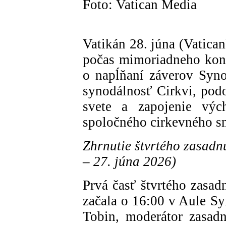
Foto: Vatican Media
Vatikán 28. júna (Vatica
počas mimoriadneho konzi
o napĺňaní záverov Syno
synodálnosť Cirkvi, pod
svete a zapojenie výc
spoločného cirkevného s
Zhrnutie štvrtého zasadn
– 27. júna 2026)
Prvá časť štvrtého zasad
začala o 16:00 v Aule Sy
Tobin, moderátor zasadn