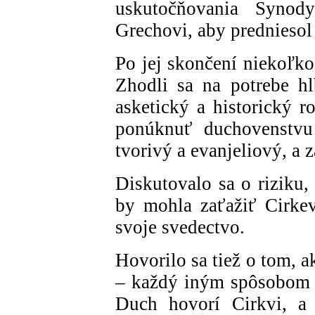
uskutočňovania Synod
Grechovi, aby predniesol
Po jej skončení niekoľko
Zhodli sa na potrebe h
asketický a historický r
ponúknuť duchovenstvu 
tvorivý a evanjeliový, a
Diskutovalo sa o riziku,
by mohla zaťažiť Cirke
svoje svedectvo.
Hovorilo sa tiež o tom, a
– každý iným spôsobom –
Duch hovorí Cirkvi, a 