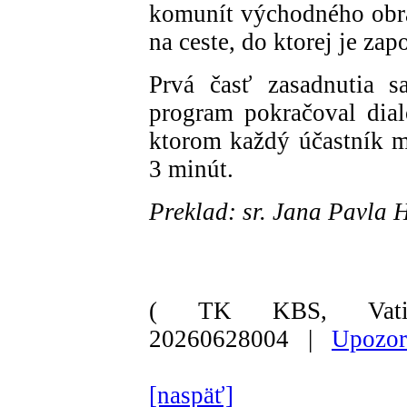
komunít východného obra
na ceste, do ktorej je zap
Prvá časť zasadnutia s
program pokračoval dia
ktorom každý účastník 
3 minút.
Preklad: sr. Jana Pavla
( TK KBS, Vati
20260628004 |
Upozor
[naspäť]