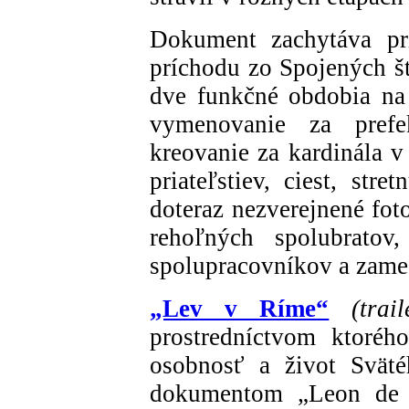
Dokument zachytáva pr
príchodu zo Spojených št
dve funkčné obdobia na 
vymenovanie za prefe
kreovanie za kardinála v
priateľstiev, ciest, stre
doteraz nezverejnené fot
rehoľných spolubratov,
spolupracovníkov a zames
„Lev v Ríme“
(trai
prostredníctvom ktoréh
osobnosť a život Sväté
dokumentom „Leon de P