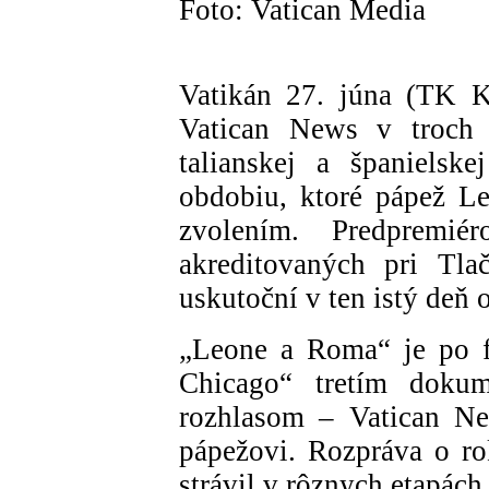
Foto: Vatican Media
Vatikán 27. júna (TK K
Vatican News v troch j
talianskej a španielsk
obdobiu, ktoré pápež L
zvolením. Predpremié
akreditovaných pri Tla
uskutoční v ten istý deň 
„Leone a Roma“ je po f
Chicago“ tretím doku
rozhlasom – Vatican Ne
pápežovi. Rozpráva o ro
strávil v rôznych etapách