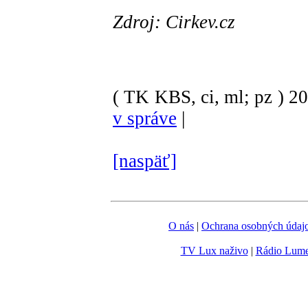
Zdroj: Cirkev.cz
( TK KBS, ci, ml; pz )
2
v správe
|
[naspäť]
O nás
|
Ochrana osobných údaj
TV Lux naživo
|
Rádio Lum