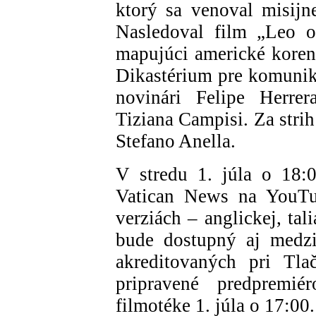
ktorý sa venoval misijn
Nasledoval film „Leo o
mapujúci americké korene
Dikastérium pre komuniká
novinári Felipe Herrer
Tiziana Campisi. Za stri
Stefano Anella.
V stredu 1. júla o 18:
Vatican News na YouTub
verziách – anglickej, tal
bude dostupný aj medz
akreditovaných pri Tla
pripravené predpremié
filmotéke 1. júla o 17:00.