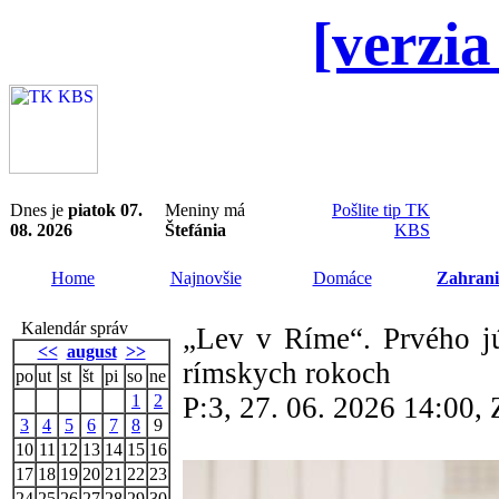
[verzia
Dnes je
piatok 07.
Meniny má
Pošlite tip TK
08. 2026
Štefánia
KBS
Home
Najnovšie
Domáce
Zahrani
Kalendár správ
„Lev v Ríme“. Prvého j
<<
august
>>
rímskych rokoch
po
ut
st
št
pi
so
ne
1
2
P:3, 27. 06. 2026 14:00
3
4
5
6
7
8
9
10
11
12
13
14
15
16
17
18
19
20
21
22
23
24
25
26
27
28
29
30