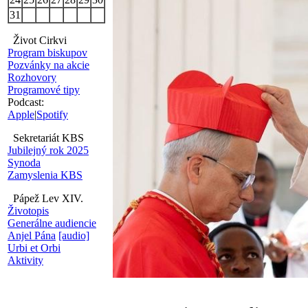
31
Život Cirkvi
Program biskupov
Pozvánky na akcie
Rozhovory
Programové tipy
Podcast:
Apple
|
Spotify
Sekretariát KBS
Jubilejný rok 2025
Synoda
Zamyslenia KBS
Pápež Lev XIV.
Životopis
Generálne audiencie
Anjel Pána
[audio]
Urbi et Orbi
Aktivity