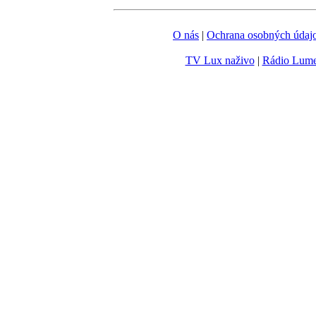
O nás
|
Ochrana osobných údaj
TV Lux naživo
|
Rádio Lum