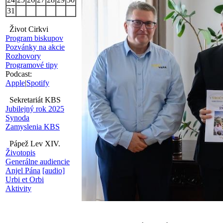
31
Život Cirkvi
Program biskupov
Pozvánky na akcie
Rozhovory
Programové tipy
Podcast:
Apple
|
Spotify
Sekretariát KBS
Jubilejný rok 2025
Synoda
Zamyslenia KBS
Pápež Lev XIV.
Životopis
Generálne audiencie
Anjel Pána
[audio]
Urbi et Orbi
Aktivity