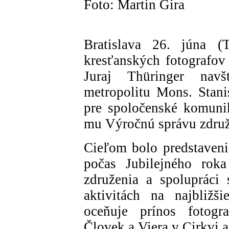
Foto: Martin Gira
Bratislava 26. júna 
kresťanských fotografov
Juraj Thüringer navští
metropolitu Mons. Stan
pre spoločenské komuni
mu Výročnú správu združ
Cieľom bolo predstaveni
počas Jubilejného roka
združenia a spolupráci
aktivitách na najbližš
oceňuje prínos fotogr
Človek a Viera v Cirkvi 