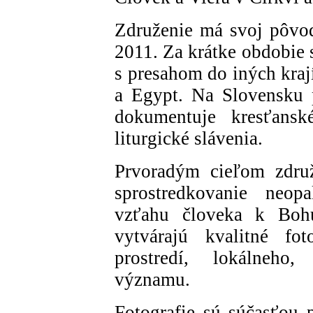
Združenie má svoj pôvod
2011. Za krátke obdobie 
s presahom do iných kra
a Egypt. Na Slovensku 
dokumentuje kresťansk
liturgické slávenia.
Prvoradým cieľom združ
sprostredkovanie neo
vzťahu človeka k Bohu.
vytvárajú kvalitné fo
prostredí, lokálneho
významu.
Fotografie sú súčasťou 