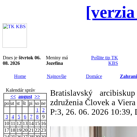
[verzia
Dnes je
štvrtok 06.
Meniny má
Pošlite tip TK
08. 2026
Jozefína
KBS
Home
Najnovšie
Domáce
Zahrani
Kalendár správ
Bratislavský arcibisku
<<
august
>>
združenia Človek a Viera
po
ut
st
št
pi
so
ne
1
2
P:3, 26. 06. 2026 10:39
3
4
5
6
7
8
9
10
11
12
13
14
15
16
17
18
19
20
21
22
23
24
25
26
27
28
29
30