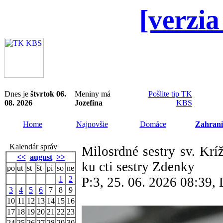
[verzia
Dnes je
štvrtok 06.
Meniny má
Pošlite tip TK
08. 2026
Jozefína
KBS
Home
Najnovšie
Domáce
Zahrani
Kalendár správ
Milosrdné sestry sv. Krí
<<
august
>>
ku cti sestry Zdenky
po
ut
st
št
pi
so
ne
1
2
P:3, 25. 06. 2026 08:39
3
4
5
6
7
8
9
10
11
12
13
14
15
16
17
18
19
20
21
22
23
24
25
26
27
28
29
30