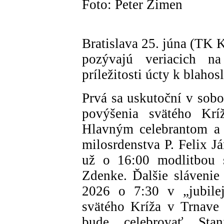
Foto: Peter Zimen
Bratislava 25. júna (TK 
pozývajú veriacich n
príležitosti úcty k blaho
Prvá sa uskutoční v sobo
povýšenia svätého Krí
Hlavným celebrantom a 
milosrdenstva P. Felix 
už o 16:00 modlitbou s
Zdenke. Ďalšie slávenie
2026 o 7:30 v „jubilej
svätého Kríža v Trnave
bude celebrovať Stan