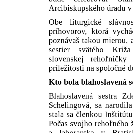
Arcibiskupského úradu v
Obe liturgické slávno
príhovorov, ktorá vych
poznávaš takou mierou, 
sestier svätého Kríža
slovenskej rehoľníčky
príležitosti na spoločné d
Kto bola blahoslavená 
Blahoslavená sestra Z
Schelingová, sa narodil
stala sa členkou Inštitút
Počas svojho rehoľného ž
a laborantka v Brat