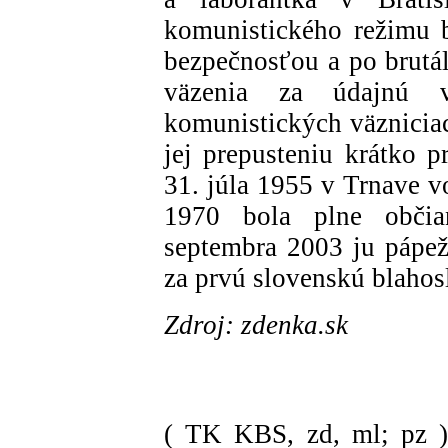
komunistického režimu 
bezpečnosťou a po brut
väzenia za údajnú v
komunistických väzniciac
jej prepusteniu krátko 
31. júla 1955 v Trnave v
1970 bola plne občian
septembra 2003 ju pápež 
za prvú slovenskú blahos
Zdroj: zdenka.sk
( TK KBS, zd, ml; pz 