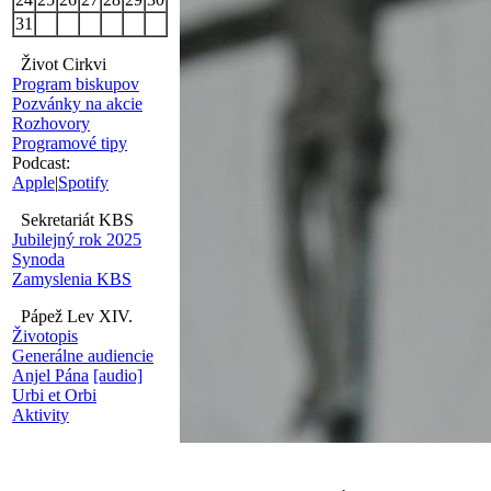
31
Život Cirkvi
Program biskupov
Pozvánky na akcie
Rozhovory
Programové tipy
Podcast:
Apple
|
Spotify
Sekretariát KBS
Jubilejný rok 2025
Synoda
Zamyslenia KBS
Pápež Lev XIV.
Životopis
Generálne audiencie
Anjel Pána
[audio]
Urbi et Orbi
Aktivity