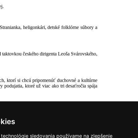
j.
ranianka, heligonkári, detské folklórne súbory a
od taktovkou českého dirigenta Leoša Svárovského,
kých, ktorí si chcú pripomenúť duchovné a kultúrne
 podujatia, ktoré už viac ako tri desaťročia spája
kies
 technológie sledovania používame na zlepšenie