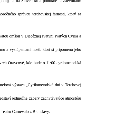
 podujatia na Slovensku a ponúkne návštevníkom
ročného správcu terchovskej farnosti, ktorý sa
vätou omšou v Diecéznej svätyni svätých Cyrila a
mu a vystúpeniami hostí, ktorí si pripomenú jeho
a vrch Oravcové, kde bude o 11:00 cyrilometodská
anelová výstava „Cyrilometodské dni v Terchovej
edstaví jedinečné zábery zachytávajúce atmosféru
Teatro Carnevalo z Bratislavy.