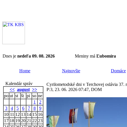
Dnes je
nedeľa 09. 08. 2026
Meniny má
Ľubomíra
Home
Najnovšie
Domáce
Kalendár správ
Cyrilometodské dni v Terchovej oslávia 37. r
<<
august
>>
P:3, 23. 06. 2026 07:47, DOM
po
ut
st
št
pi
so
ne
1
2
3
4
5
6
7
8
9
10
11
12
13
14
15
16
17
18
19
20
21
22
23
24
25
26
27
28
29
30