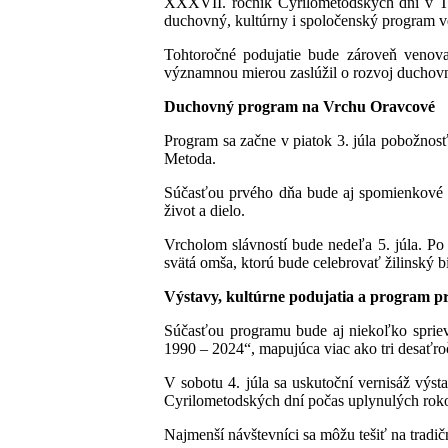
XXXVII. ročník Cyrilometodských dní v Ter
duchovný, kultúrny i spoločenský program 
Tohtoročné podujatie bude zároveň venova
významnou mierou zaslúžil o rozvoj duchovné
Duchovný program na Vrchu Oravcové
Program sa začne v piatok 3. júla pobožnos
Metoda.
Súčasťou prvého dňa bude aj spomienkové po
život a dielo.
Vrcholom slávností bude nedeľa 5. júla. Po
svätá omša, ktorú bude celebrovať žilinský 
Výstavy, kultúrne podujatia a program p
Súčasťou programu bude aj niekoľko spriev
1990 – 2024“, mapujúca viac ako tri desaťroči
V sobotu 4. júla sa uskutoční vernisáž výst
Cyrilometodských dní počas uplynulých rok
Najmenší návštevníci sa môžu tešiť na tradi