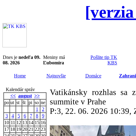
[verzia
Dnes je
nedeľa 09.
Meniny má
Pošlite tip TK
08. 2026
Ľubomíra
KBS
Home
Najnovšie
Domáce
Zahrani
Kalendár správ
Vatikánsky rozhlas sa 
<<
august
>>
summite v Prahe
po
ut
st
št
pi
so
ne
1
2
P:3, 22. 06. 2026 10:39
3
4
5
6
7
8
9
10
11
12
13
14
15
16
17
18
19
20
21
22
23
24
25
26
27
28
29
30