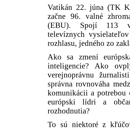
Vatikán 22. júna (TK K
začne 96. valné zhroma
(EBU). Spojí 113 ve
televíznych vysielateľo
rozhlasu, jedného zo zak
Ako sa zmení európska
inteligencie? Ako ovp
verejnoprávnu žurnalis
správna rovnováha medzi
komunikácii a potrebou c
európski lídri a obča
rozhodnutia?
To sú niektoré z kľúčo