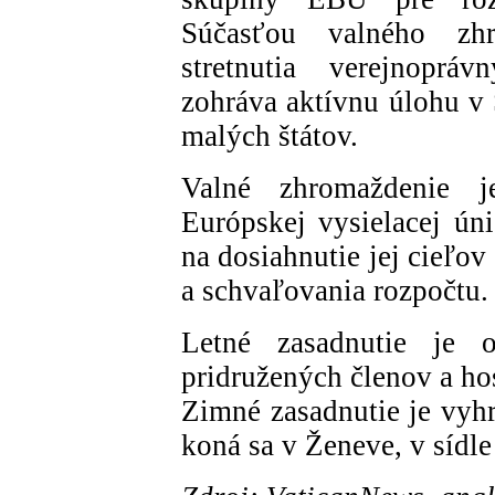
Súčasťou valného zh
stretnutia verejnoprá
zohráva aktívnu úlohu v 
malých štátov.
Valné zhromaždenie j
Európskej vysielacej ún
na dosiahnutie jej cieľov
a schvaľovania rozpočtu. 
Letné zasadnutie je 
pridružených členov a hos
Zimné zasadnutie je vyhr
koná sa v Ženeve, v sídl