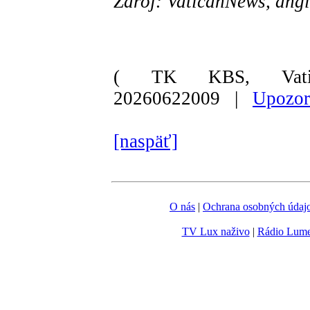
Zdroj: VaticanNews, angl
( TK KBS, Vati
20260622009 |
Upozor
[naspäť]
O nás
|
Ochrana osobných údaj
TV Lux naživo
|
Rádio Lum