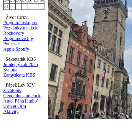
31
Život Cirkvi
Program biskupov
Pozvánky na akcie
Rozhovory
Programové tipy
Podcast:
Apple
|
Spotify
Sekretariát KBS
Jubilejný rok 2025
Synoda
Zamyslenia KBS
Pápež Lev XIV.
Životopis
Generálne audiencie
Anjel Pána
[audio]
Urbi et Orbi
Aktivity