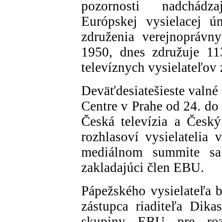
pozornosti nadchádz
Európskej vysielacej ú
združenia verejnoprávn
1950, dnes združuje 11
televíznych vysielateľov 
Deväťdesiatešieste valné
Centre v Prahe od 24. do
Česká televízia a Český 
rozhlasoví vysielatelia
mediálnom summite sa 
zakladajúci člen EBU.
Pápežského vysielateľa b
zástupca riaditeľa Dika
skupiny EBU pre rozh