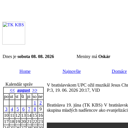
Dnes je
sobota 08. 08. 2026
Meniny má
Oskár
Home
Najnovšie
Domáce
Kalendár správ
V bratislavskom UPC ožil muzikál Jesus Chr
<<
august
>>
P:3, 19. 06. 2026 20:17, VID
po
ut
st
št
pi
so
ne
1
2
Bratislava 19. júna (TK KBS) V bratislavsk
3
4
5
6
7
8
9
skupina mladých nadšencov ako evanjelizáciu.
10
11
12
13
14
15
16
17
18
19
20
21
22
23
24
25
26
27
28
29
30