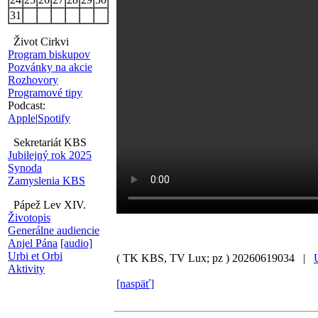
31
Život Cirkvi
Program biskupov
Pozvánky na akcie
Rozhovory
Programové tipy
Podcast:
Apple
|
Spotify
Sekretariát KBS
Jubilejný rok 2025
Synoda
Zamyslenia KBS
Pápež Lev XIV.
Životopis
Generálne audiencie
Anjel Pána
[audio]
Urbi et Orbi
( TK KBS, TV Lux; pz )
20260619034 |
Aktivity
[naspäť]