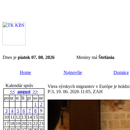
Dnes je
piatok 07. 08. 2026
Meniny má
Štefánia
Home
Najnovšie
Domáce
Kalendár správ
Viera sýrskych migrantov v Európe je hrádzou
<<
august
>>
P:3, 19. 06. 2026 11:05, ZAH
po
ut
st
št
pi
so
ne
1
2
3
4
5
6
7
8
9
10
11
12
13
14
15
16
17
18
19
20
21
22
23
24
25
26
27
28
29
30