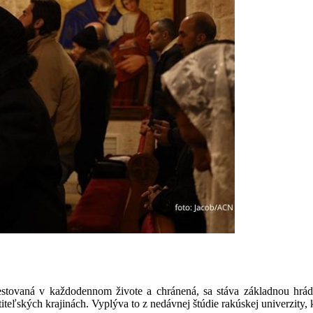
stovaná v každodennom živote a chránená, sa stáva základnou hrád
teľských krajinách. Vyplýva to z nedávnej štúdie rakúskej univerzity, 