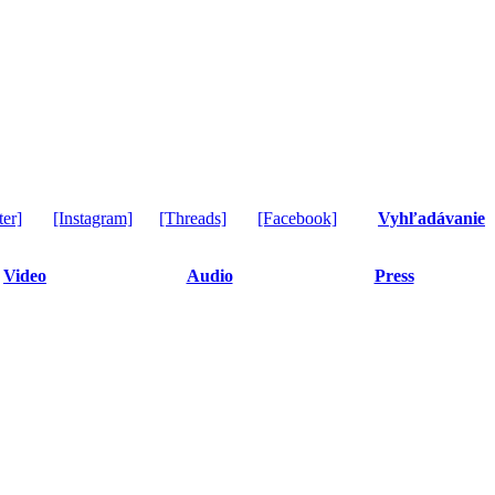
ter]
[Instagram]
[Threads]
[Facebook]
Vyhľadávanie
Video
Audio
Press