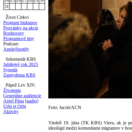
31
Život Cirkvi
Program biskupov
Pozvánky na akcie
Rozhovory
Programové tipy
Podcast:
Apple
|
Spotify
Sekretariát KBS
Jubilejný rok 2025
Synoda
Zamyslenia KBS
Pápež Lev XIV.
Životopis
Generálne audiencie
Anjel Pána
[audio]
Urbi et Orbi
Foto: Jacob/ACN
Aktivity
Viedeň 19. júna (TK KBS) Viera, ak je pe
ideológií medzi komunitami migrantov v hosti