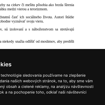
äzby na cirkev či mešitu pôsobia ako brzda šírenia
nítku medzi vierou a terorizmom.
statnú časť ich sociálneho života. Autori štúdie
lobodne vyznávať svoju vieru.
ev, sú izolovaní a s náboženstvom sa stretávajú
a niekedy snažia odlíšiť od moslimov, aby predišli
kies
 technológie sledovania používame na zlepšenie
adania našich webových stránok, na to, aby sme vám
ný obsah a cielené reklamy, na analýzu návštevnosti
k a na pochopenie toho, odkiaľ naši návštevníci
|
Zoznam hovorcov diecéz
y
|
Výveska
|
Do kostola