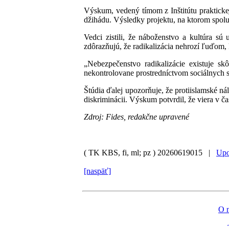
Výskum, vedený tímom z Inštitútu praktickej 
džihádu. Výsledky projektu, na ktorom spolu
Vedci zistili, že náboženstvo a kultúra sú
zdôrazňujú, že radikalizácia nehrozí ľuďom,
„Nebezpečenstvo radikalizácie existuje sk
nekontrolovane prostredníctvom sociálnych s
Štúdia ďalej upozorňuje, že protiislamské ná
diskriminácii. Výskum potvrdil, že viera v č
Zdroj: Fides, redakčne upravené
( TK KBS, fi, ml; pz )
20260619015 |
Upo
[naspäť]
O 