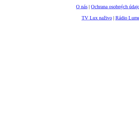
O nás
|
Ochrana osobných údaj
TV Lux naživo
|
Rádio Lum