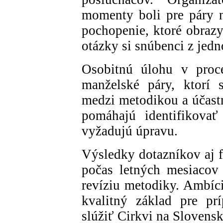
momenty boli pre páry n
pochopenie, ktoré obrazy
otázky si snúbenci z jedno
Osobitnú úlohu v proce
manželské páry, ktorí 
medzi metodikou a účastn
pomáhajú identifikovať 
vyžadujú úpravu.
Výsledky dotazníkov aj 
počas letných mesiacov
revíziu metodiky. Ambíci
kvalitný základ pre pr
slúžiť Cirkvi na Slovens