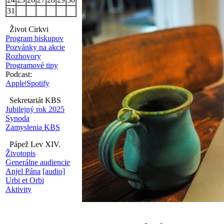
31
Život Cirkvi
Program biskupov
Pozvánky na akcie
Rozhovory
Programové tipy
Podcast:
Apple
|
Spotify
Sekretariát KBS
Jubilejný rok 2025
Synoda
Zamyslenia KBS
Pápež Lev XIV.
Životopis
Generálne audiencie
Anjel Pána
[audio]
Urbi et Orbi
Aktivity