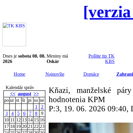
[verzia
Dnes je
sobota 08. 08.
Meniny má
Pošlite tip TK
2026
Oskár
KBS
Home
Najnovšie
Domáce
Zahrani
Kalendár správ
Kňazi, manželské páry
<<
august
>>
hodnotenia KPM
po
ut
st
št
pi
so
ne
1
2
P:3, 19. 06. 2026 09:40
3
4
5
6
7
8
9
10
11
12
13
14
15
16
17
18
19
20
21
22
23
24
25
26
27
28
29
30