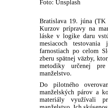
Foto: Unsplash
Bratislava 19. júna (TK
Kurzov prípravy na ma
láske v logike daru vstú
mesiacoch testovania 
farnostiach po celom Sl
zberu spätnej väzby, kto
metodiky určenej pre
manželstvo.
Do pilotného overovan
manželských párov a ko
materiály využívali 
manželstvo. Ich skúsenos