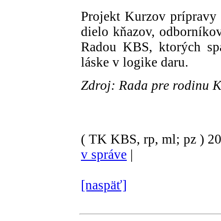
Projekt Kurzov prípravy
dielo kňazov, odborníko
Radou KBS, ktorých sp
láske v logike daru.
Zdroj: Rada pre rodinu 
( TK KBS, rp, ml; pz )
2
v správe
|
[naspäť]