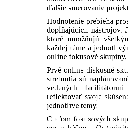
ďalšie smerovanie projek
Hodnotenie prebieha pro
dopĺňajúcich nástrojov. 
ktoré umožňujú všetký
každej téme a jednotli
online fokusové skupiny, 
Prvé online diskusné sku
stretnutia sú naplánovan
vedených facilitátormi
reflektovať svoje skúsen
jednotlivé témy.
Cieľom fokusových skupí
poslucháčov. Organiz