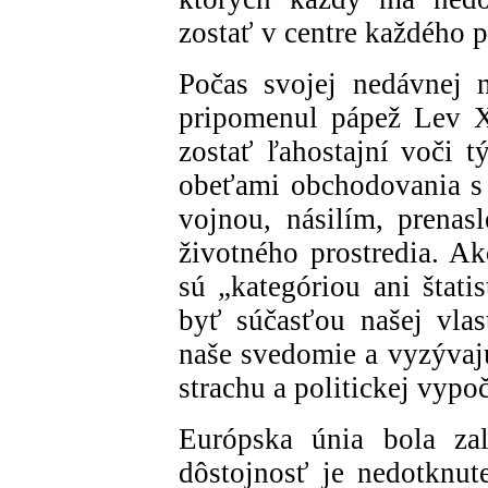
zostať v centre každého p
Počas svojej nedávnej 
pripomenul pápež Lev X
zostať ľahostajní voči t
obeťami obchodovania s 
vojnou, násilím, prena
životného prostredia. Ak
sú „kategóriou ani štati
byť súčasťou našej vlas
naše svedomie a vyzývajú
strachu a politickej vypoč
Európska únia bola zal
dôstojnosť je nedotknut