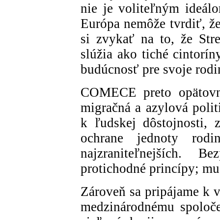
nie je voliteľným ideál
Európa nemôže tvrdiť, že
si zvykať na to, že St
slúžia ako tiché cintorín
budúcnosť pre svoje rodi
COMECE preto opätovne
migračná a azylová polit
k ľudskej dôstojnosti,
ochrane jednoty rodin
najzraniteľnejších. 
protichodné princípy; mus
Zároveň sa pripájame k 
medzinárodnému spoločen