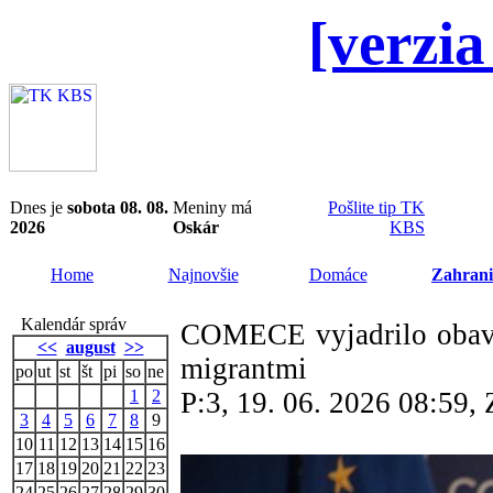
[verzia
Dnes je
sobota 08. 08.
Meniny má
Pošlite tip TK
2026
Oskár
KBS
Home
Najnovšie
Domáce
Zahrani
Kalendár správ
COMECE vyjadrilo obavy
<<
august
>>
migrantmi
po
ut
st
št
pi
so
ne
1
2
P:3, 19. 06. 2026 08:59
3
4
5
6
7
8
9
10
11
12
13
14
15
16
17
18
19
20
21
22
23
24
25
26
27
28
29
30