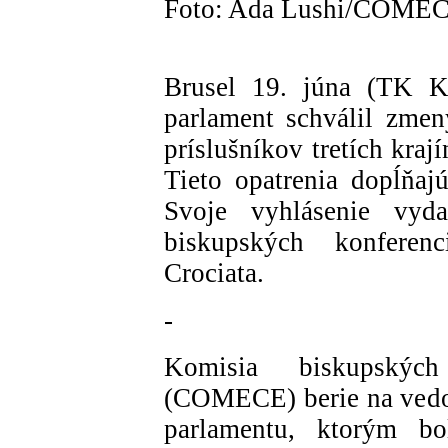
Foto: Ada Lushi/COME
Brusel 19. júna (TK K
parlament schválil zmen
príslušníkov tretích kraj
Tieto opatrenia dopĺňaj
Svoje vyhlásenie vyd
biskupských konfere
Crociata.
-
Komisia biskupských
(COMECE) berie na vedo
parlamentu, ktorým bo