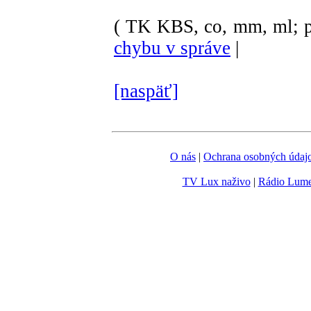
( TK KBS, co, mm, ml; p
chybu v správe
|
[naspäť]
O nás
|
Ochrana osobných údaj
TV Lux naživo
|
Rádio Lum