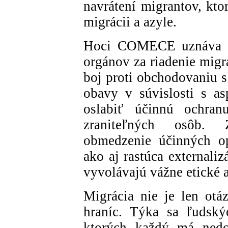
navrátení migrantov, kt
migrácii a azyle.
Hoci COMECE uznáva le
orgánov za riadenie migrá
boj proti obchodovaniu s
obavy v súvislosti s a
oslabiť účinnú ochran
zraniteľných osôb. Z
obmedzenie účinných op
ako aj rastúca externaliz
vyvolávajú vážne etické 
Migrácia nie je len otáz
hraníc. Týka sa ľudský
ktorých každý má nedot