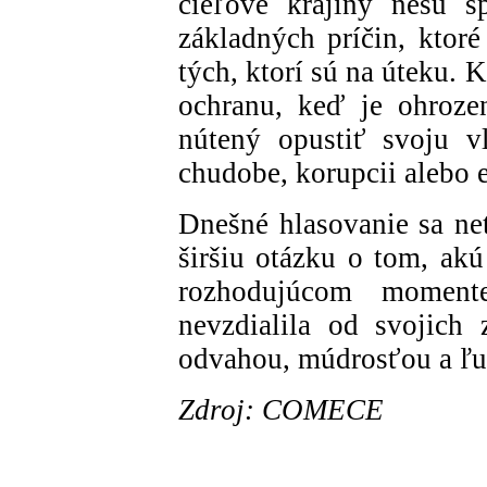
cieľové krajiny nesú s
základných príčin, ktoré
tých, ktorí sú na úteku.
ochranu, keď je ohroze
nútený opustiť svoju vl
chudobe, korupcii alebo
Dnešné hlasovanie sa net
širšiu otázku o tom, a
rozhodujúcom moment
nevzdialila od svojich
odvahou, múdrosťou a ľu
Zdroj: COMECE