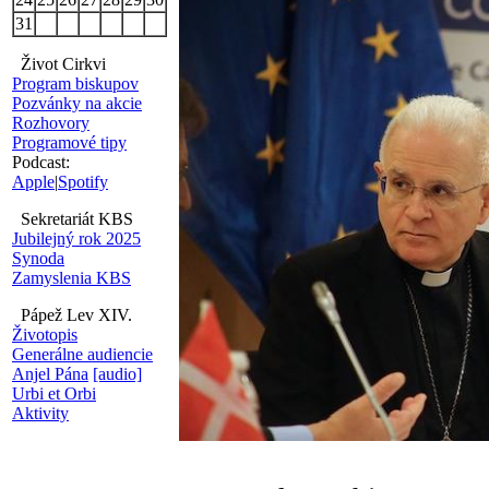
31
Život Cirkvi
Program biskupov
Pozvánky na akcie
Rozhovory
Programové tipy
Podcast:
Apple
|
Spotify
Sekretariát KBS
Jubilejný rok 2025
Synoda
Zamyslenia KBS
Pápež Lev XIV.
Životopis
Generálne audiencie
Anjel Pána
[audio]
Urbi et Orbi
Aktivity