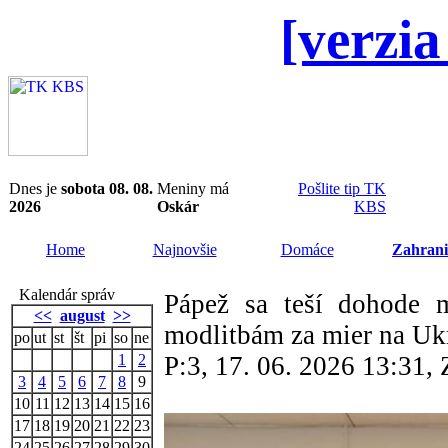
[verzia
Dnes je
sobota 08. 08.
Meniny má
Pošlite tip TK
2026
Oskár
KBS
Home
Najnovšie
Domáce
Zahrani
Kalendár správ
Pápež sa teší dohode
<<
august
>>
modlitbám za mier na Uk
po
ut
st
št
pi
so
ne
1
2
P:3, 17. 06. 2026 13:31
3
4
5
6
7
8
9
10
11
12
13
14
15
16
17
18
19
20
21
22
23
24
25
26
27
28
29
30