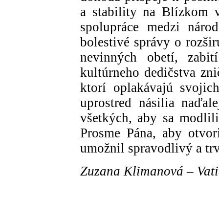
a stability na Blízkom 
spolupráce medzi národ
bolestivé správy o rozši
nevinných obetí, zabit
kultúrneho dedičstva zn
ktorí oplakávajú svojic
uprostred násilia naďal
všetkých, aby sa modlili
Prosme Pána, aby otvori
umožnil spravodlivý a trv
Zuzana Klimanová – Vat