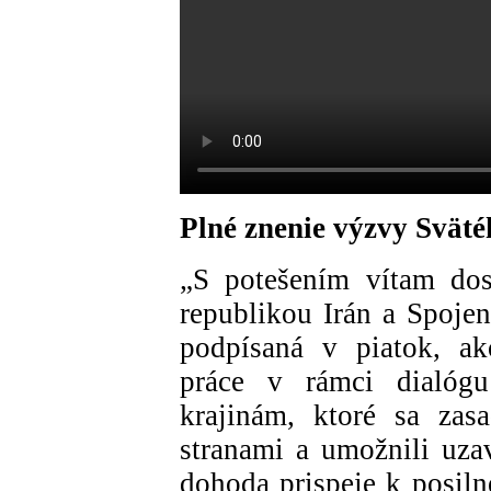
Plné znenie výzvy Svät
„S potešením vítam dos
republikou Irán a Spoje
podpísaná v piatok, ak
práce v rámci dialóg
krajinám, ktoré sa zasa
stranami a umožnili uzav
dohoda prispeje k posiln