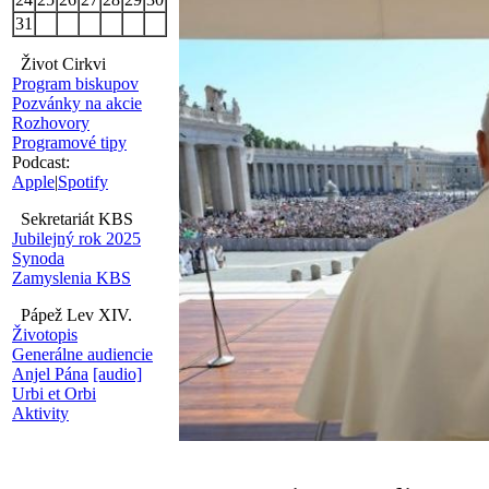
31
Život Cirkvi
Program biskupov
Pozvánky na akcie
Rozhovory
Programové tipy
Podcast:
Apple
|
Spotify
Sekretariát KBS
Jubilejný rok 2025
Synoda
Zamyslenia KBS
Pápež Lev XIV.
Životopis
Generálne audiencie
Anjel Pána
[audio]
Urbi et Orbi
Aktivity