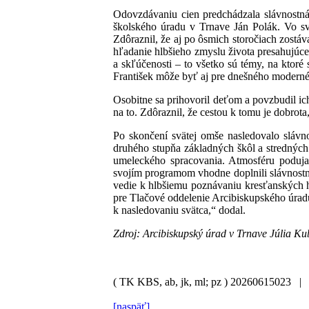
Odovzdávaniu cien predchádzala slávnostn
školského úradu v Trnave Ján Polák. Vo sv
Zdôraznil, že aj po ôsmich storočiach zost
hľadanie hlbšieho zmyslu života presahujúce
a skľúčenosti – to všetko sú témy, na ktoré
František môže byť aj pre dnešného moderné
Osobitne sa prihovoril deťom a povzbudil ich
na to. Zdôraznil, že cestou k tomu je dobro
Po skončení svätej omše nasledovalo slávno
druhého stupňa základných škôl a stredných 
umeleckého spracovania. Atmosféru poduja
svojím programom vhodne doplnili slávnostný
vedie k hlbšiemu poznávaniu kresťanských h
pre Tlačové oddelenie Arcibiskupského úrad
k nasledovaniu svätca,“ dodal.
Zdroj: Arcibiskupský úrad v Trnave Júlia Ku
( TK KBS, ab, jk, ml; pz )
20260615023 
[naspäť]