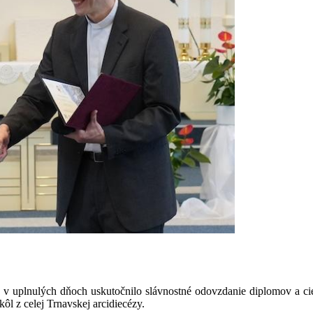
 uplnulých dňoch uskutočnilo slávnostné odovzdanie diplomov a ci
škôl z celej Trnavskej arcidiecézy.