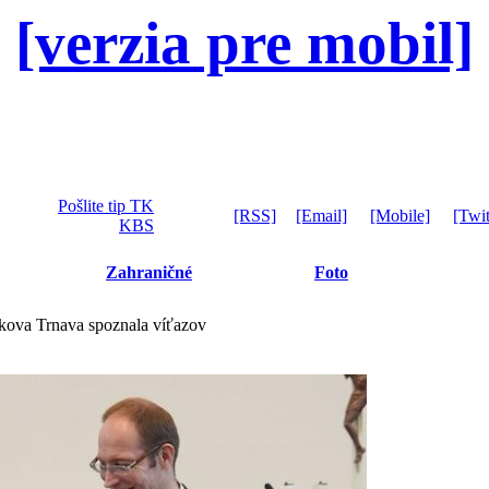
[verzia pre mobil]
Pošlite tip TK
[RSS]
[Email]
[Mobile]
[Twit
KBS
Zahraničné
Foto
lkova Trnava spoznala víťazov