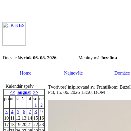
Dnes je
štvrtok 06. 08. 2026
Meniny má
Jozefína
Home
Najnovšie
Domáce
Kalendár správ
Tvorivosť inšpirovaná sv. Františkom: Buza
<<
august
>>
P:3, 15. 06. 2026 13:50, DOM
po
ut
st
št
pi
so
ne
1
2
3
4
5
6
7
8
9
10
11
12
13
14
15
16
17
18
19
20
21
22
23
24
25
26
27
28
29
30