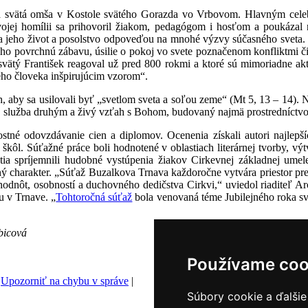
á svätá omša v Kostole svätého Gorazda vo Vrbovom. Hlavným celeb
ojej homílii sa prihovoril žiakom, pedagógom i hosťom a poukázal n
áva jeho život a posolstvo odpoveďou na mnohé výzvy súčasného svet
ho povrchnú zábavu, úsilie o pokoj vo svete poznačenom konfliktmi či
 svätý František reagoval už pred 800 rokmi a ktoré sú mimoriadne akt
ho človeka inšpirujúcim vzorom“.
, aby sa usilovali byť „svetlom sveta a soľou zeme“ (Mt 5, 13 – 14). Ná
ta, služba druhým a živý vzťah s Bohom, budovaný najmä prostredníctv
stné odovzdávanie cien a diplomov. Ocenenia získali autori najlepš
škôl. Súťažné práce boli hodnotené v oblastiach literárnej tvorby, vý
tia spríjemnili hudobné vystúpenia žiakov Cirkevnej základnej ume
 charakter. „Súťaž Buzalkova Trnava každoročne vytvára priestor pre 
odnôt, osobností a duchovného dedičstva Cirkvi,“ uviedol riaditeľ A
u v Trnave. „
Tohtoročná súťaž
bola venovaná téme Jubilejného roka sv
bicová
Používame coo
|
Upozorniť na chybu v správe
|
Súbory cookie a ďalšie