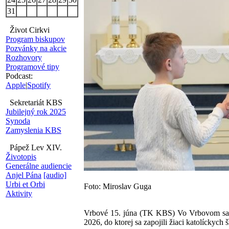
31
Život Cirkvi
Program biskupov
Pozvánky na akcie
Rozhovory
Programové tipy
Podcast:
Apple
|
Spotify
Sekretariát KBS
Jubilejný rok 2025
Synoda
Zamyslenia KBS
Pápež Lev XIV.
Životopis
Generálne audiencie
Anjel Pána
[audio]
Urbi et Orbi
Foto: Miroslav Guga
Aktivity
Vrbové 15. júna (TK KBS) Vo Vrbovom sa v
2026, do ktorej sa zapojili žiaci katolíckych 