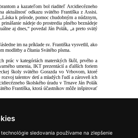
rantom a kazateľom bol riaditeľ Arcidiecézneho
a aktuálnosť odkazu svätého Františka z Assisi.
a. „Láska k prírode, pomoc chudobným a núdznym,
 prinášanie nádeje do prostredia plného beznádeje
uálne aj dnes,“ povedal Ján Polák, „a preto svätý
sledne im na príklade sv. Františka vysvetlil, ako
om modlitby a čítania Svätého písma.
ích prác v kategóriách materských škôl, prvého a
tvarného umenia, IKT prezentácií a ďalších foriem
leckej školy svätého Gorazda vo Vrbovom, ktoré
rozvoj talentov detí a mladých ľudí a zároveň ich
rcidiecézneho školského úradu v Trnave Ján Polák
ätého Františka, ktorá účastníkov môže inšpirovať
kies
 technológie sledovania používame na zlepšenie