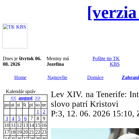
[verzia
Dnes je
štvrtok 06.
Meniny má
Pošlite tip TK
08. 2026
Jozefína
KBS
Home
Najnovšie
Domáce
Zahrani
Kalendár správ
Lev XIV. na Tenerife: In
<<
august
>>
slovo patrí Kristovi
po
ut
st
št
pi
so
ne
1
2
P:3, 12. 06. 2026 15:10
3
4
5
6
7
8
9
10
11
12
13
14
15
16
17
18
19
20
21
22
23
24
25
26
27
28
29
30