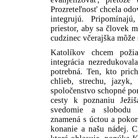
Prozreteľnosť chcela odo
integrujú. Pripomínajú
priestor, aby sa človek 
cudzinec včerajška môže
Katolíkov chcem poži
integrácia nezredukoval
potrebná. Ten, kto prich
chlieb, strechu, jazyk
spoločenstvo schopné po
cesty k poznaniu Ježiš
svedomie a slobodu k
znamená s úctou a pokoro
konanie a našu nádej. Ci