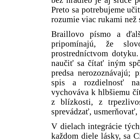
Preto sa potrebujeme uči
rozumie viac rukami než 
Braillovo písmo a ďa
pripomínajú, že slo
prostredníctvom dotyku.
naučiť sa čítať iným sp
predsa nerozoznávajú; p
spis a rozdielnosť n
vychováva k hlbšiemu číta
z blízkosti, z trpezli
sprevádzať, usmerňovať, u
V dielach integrácie tých
každom diele lásky, sa C