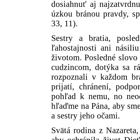
dosiahnuť aj najzatvrdnu
úzkou bránou pravdy, spr
33, 11).
Sestry a bratia, posle
ľahostajnosti ani násil
životom. Posledné slovo p
cudzincom, dotýka sa r
rozpoznali v každom bra
prijatí, chránení, podp
pohľad k nemu, no neod
hľaďme na Pána, aby sme 
a sestry jeho očami.
Svätá rodina z Nazareta
aby ochránila život Dieť