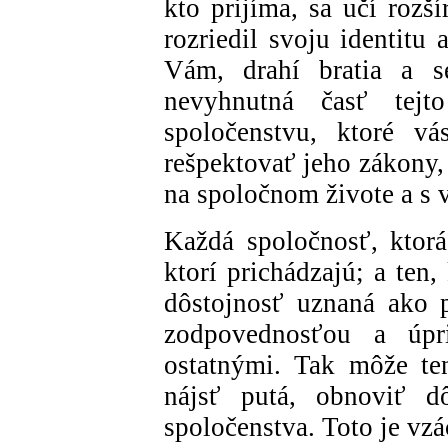
kto prijíma, sa učí rozš
rozriedil svoju identitu 
Vám, drahí bratia a se
nevyhnutná časť tejt
spoločenstvu, ktoré vá
rešpektovať jeho zákony,
na spoločnom živote a s
Každá spoločnosť, ktorá
ktorí prichádzajú; a ten,
dôstojnosť uznaná ako p
zodpovednosťou a úp
ostatnými. Tak môže ten
nájsť putá, obnoviť d
spoločenstva. Toto je vz