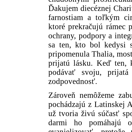
Ďakujem diecéznej Charit
farnostiam a toľkým ci
ktoré prekračujú rámec 
ochrany, podpory a integ
sa ten, kto bol kedysi
pripomenula Thalia, mos
prijatú lásku. Keď ten,
podávať svoju, prijat
zodpovednosť.
Zároveň nemôžeme zabud
pochádzajú z Latinskej A
už tvoria živú súčasť sp
darmi ho pomáhajú o
evanjelizovať, pretože