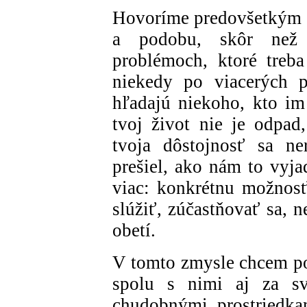
Hovoríme predovšetkým o
a podobu, skôr než 
problémoch, ktoré treb
niekedy po viacerých p
hľadajú niekoho, kto im
tvoj život nie je odpad,
tvoja dôstojnosť sa ne
prešiel, ako nám to vyja
viac: konkrétnu možnosť
slúžiť, zúčastňovať sa, 
obetí.
V tomto zmysle chcem po
spolu s nimi aj za sv
chudobnými prostriedkam