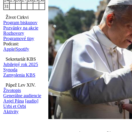
31
Život Cirkvi
Program biskupov
Pozvánky na akcie
Rozhovory
Programové tipy
Podcast:
Apple
|
Spotify
Sekretariát KBS
Jubilejný rok 2025
Synoda
Zamyslenia KBS
Pápež Lev XIV.
Životopis
Generálne audiencie
Anjel Pána
[audio]
Urbi et Orbi
Aktivity