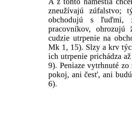
A z tohto námestia chce
zneužívajú zúfalstvo; t
obchodujú s ľuďmi, za
pracovníkov, ohrozujú 
cudzie utrpenie na obcho
Mk 1, 15). Slzy a krv týc
ich utrpenie prichádza a
9). Peniaze vytrhnuté zo
pokoj, ani česť, ani budú
6).