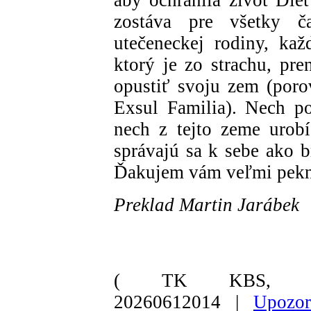
zostáva pre všetky 
utečeneckej rodiny, ka
ktorý je zo strachu, pr
opustiť svoju zem (porov
Exsul Familia). Nech po
nech z tejto zeme urobí
správajú sa k sebe ako b
Ďakujem vám veľmi pekn
Preklad Martin Jarábek
( TK KBS, Va
20260612014 |
Upozor