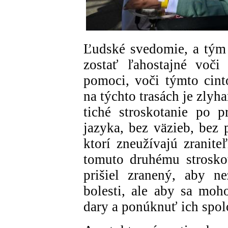
Ľudské svedomie, a tým
zostať ľahostajné voči
pomoci, voči týmto cint
na týchto trasách je zlyh
tiché stroskotanie po 
jazyka, bez väzieb, bez 
ktorí zneužívajú zranite
tomuto druhému strosko
prišiel zranený, aby n
bolesti, ale aby sa moh
dary a ponúknuť ich spol