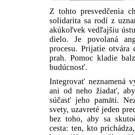
Z tohto presvedčenia c
solidarita sa rodí z uzn
akúkoľvek vedľajšiu ústu
dielo. Je povolaná a
procesu. Prijatie otvára
prah. Pomoc kladie bal
budúcnosť.
Integrovať neznamená vy
ani od neho žiadať, aby
súčasť jeho pamäti. Ne
svety, uzavreté jeden pr
bez toho, aby sa skutoč
cesta: ten, kto prichádza