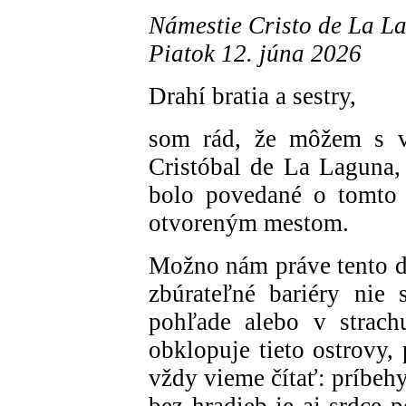
Námestie Cristo de La La
Piatok 12. júna 2026
Drahí bratia a sestry,
som rád, že môžem s va
Cristóbal de La Laguna, 
bolo povedané o tomto 
otvoreným mestom.
Možno nám práve tento de
zbúrateľné bariéry nie
pohľade alebo v strachu
obklopuje tieto ostrovy,
vždy vieme čítať: príbehy
bez hradieb je aj srdce p