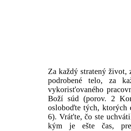
Za každý stratený život,
podrobené telo, za k
vykorisťovaného pracovn
Boží súd (porov. 2 Kor 
osloboďte tých, ktorých 
6). Vráťte, čo ste uchváti
kým je ešte čas, pre