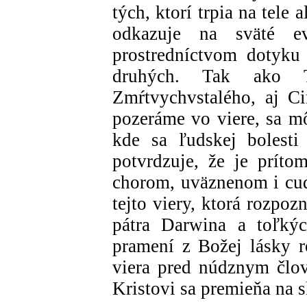
tých, ktorí trpia na tele
odkazuje na sväté ev
prostredníctvom dotyku
druhých. Tak ako 
Zmŕtvychvstalého, aj Ci
pozeráme vo viere, sa m
kde sa ľudskej bolesti
potvrdzuje, že je prít
chorom, uväznenom i cud
tejto viery, ktorá rozpoz
pátra Darwina a toľkýc
pramení z Božej lásky ro
viera pred núdznym člo
Kristovi sa premieňa na s