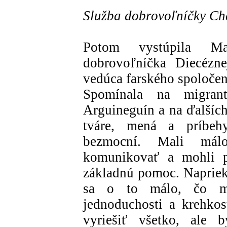
Služba dobrovoľníčky Ch
Potom vystúpila M
dobrovoľníčka Diecézne
vedúca farského spoločens
Spomínala na migrant
Arguineguín a na ďalších
tváre, mená a príbehy
bezmocní. Mali málo
komunikovať a mohli p
základnú pomoc. Napriek 
sa o to málo, čo ma
jednoduchosti a krehkos
vyriešiť všetko, ale 