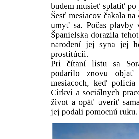
budem musieť splatiť po 
Šesť mesiacov čakala na 
umyť sa. Počas plavby 
Španielska dorazila teho
narodení jej syna jej 
prostitúcii.
Pri čítaní listu sa So
podarilo znovu objať
mesiacoch, keď polícia
Cirkvi a sociálnych pra
život a opäť uveriť sam
jej podali pomocnú ruku.