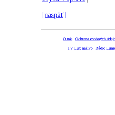
[naspäť]
O nás
|
Ochrana osobných údaj
TV Lux naživo
|
Rádio Lum