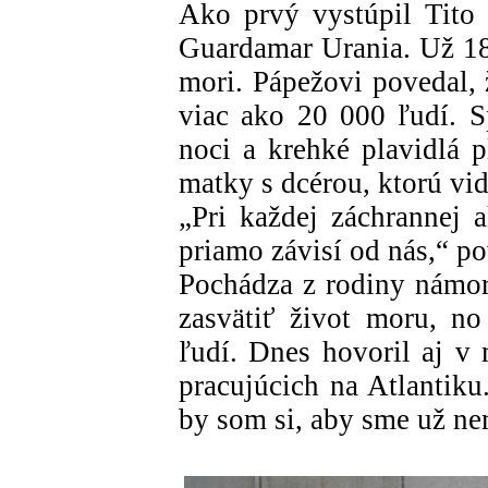
Ako prvý vystúpil Tito 
Guardamar Urania. Už 18
mori. Pápežovi povedal, 
viac ako 20 000 ľudí. 
noci a krehké plavidlá 
matky s dcérou, ktorú vi
„Pri každej záchrannej a
priamo závisí od nás,“ po
Pochádza z rodiny námor
zasvätiť život moru, n
ľudí. Dnes hovoril aj v
pracujúcich na Atlantiku
by som si, aby sme už ne