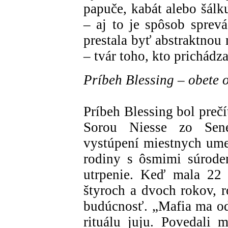
papuče, kabát alebo šál
– aj to je spôsob sprevá
prestala byť abstraktnou
– tvár toho, kto prichádza
Príbeh Blessing – obete
Príbeh Blessing bol preč
Sorou Niesse zo Sen
vystúpení miestnych ume
rodiny s ôsmimi súrode
utrpenie. Keď mala 22
štyroch a dvoch rokov, r
budúcnosť. „Mafia ma od
rituálu juju. Povedali