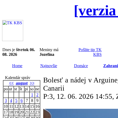
[verzia
Dnes je
štvrtok 06.
Meniny má
Pošlite tip TK
08. 2026
Jozefína
KBS
Home
Najnovšie
Domáce
Zahrani
Kalendár správ
Bolesť a nádej v Arguine
<<
august
>>
Canarii
po
ut
st
št
pi
so
ne
1
2
P:3, 12. 06. 2026 14:55
3
4
5
6
7
8
9
10
11
12
13
14
15
16
17
18
19
20
21
22
23
24
25
26
27
28
29
30