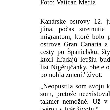
Foto: Vatican Media
Kanárske ostrovy 12. j
júna, počas stretnutia
migrantom, ktoré bolo
ostrove Gran Canaria a 
cesty po Španielsku, šty
ktorí hľadajú lepšiu b
list Nigérijčanky, obete
pomohla zmeniť život.
„Neopustila som svoju kr
som, pretože neexistova
takmer nemožné. Už v 
tvárou v tvár životu.“