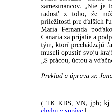
zamestnancov. „Nie je t
radosť z toho, že mô
príležitosti pre ďalších ľu
María Fernanda poďak
Canaria za prijatie a pod
tým, ktorí prechádzajú ť
museli opustiť svoju kraj
„S prácou, úctou a vďačno
Preklad a úprava sr. Ja
( TK KBS, VN, jph; kj 
chybu v správe
|