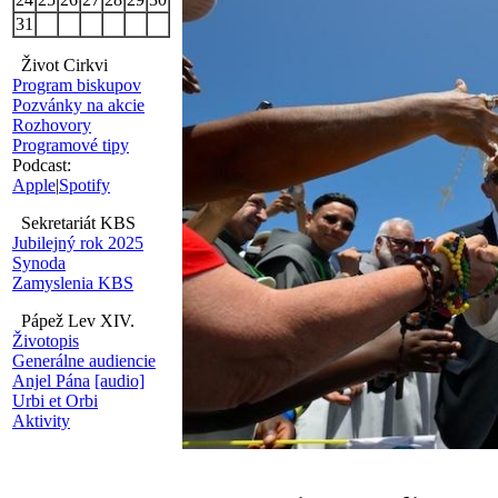
31
Život Cirkvi
Program biskupov
Pozvánky na akcie
Rozhovory
Programové tipy
Podcast:
Apple
|
Spotify
Sekretariát KBS
Jubilejný rok 2025
Synoda
Zamyslenia KBS
Pápež Lev XIV.
Životopis
Generálne audiencie
Anjel Pána
[audio]
Urbi et Orbi
Aktivity