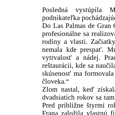
Posledná vystúpila 
podnikateľka pochádzajúc
Do Las Palmas de Gran C
profesionálne sa realizov
rodiny a vlasti. Začiatk
nemala kde prespať. Mu
vytrvalosť a nádej. Pr
reštaurácii, kde sa nauči
skúsenosť ma formovala 
človeka.“
Zlom nastal, keď získal
dvadsiatich rokov sa tam 
Pred približne štyrmi r
Frana založila vlastnú 