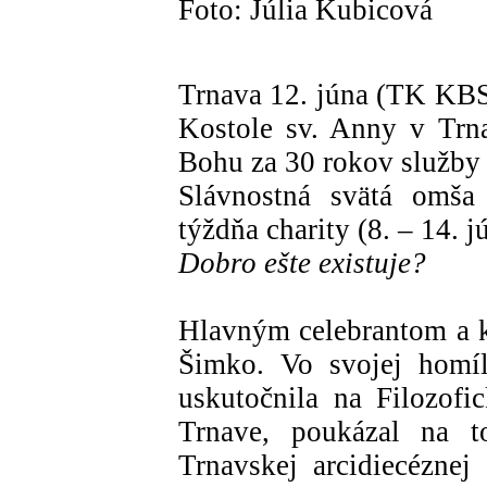
Foto: Júlia Kubicová
Trnava 12. júna (TK KBS)
Kostole sv. Anny v Trn
Bohu za 30 rokov služby T
Slávnostná svätá omša
týždňa charity (8. – 14. 
Dobro ešte existuje?
Hlavným celebrantom a k
Šimko. Vo svojej homíl
uskutočnila na Filozofic
Trnave, poukázal na t
Trnavskej arcidiecézne