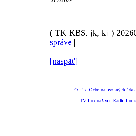
( TK KBS, jk; kj )
202
správe
|
[naspäť]
O nás
|
Ochrana osobných údaj
TV Lux naživo
|
Rádio Lum