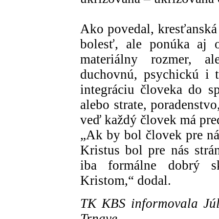
Ako povedal, kresťanská 
bolesť, ale ponúka aj 
materiálny rozmer, al
duchovnú, psychickú i 
integráciu človeka do sp
alebo strate, poradenstv
veď každý človek má pre
„Ak by bol človek pre ná
Kristus bol pre nás str
iba formálne dobrý s
Kristom,“ dodal.
TK KBS informovala Júl
Trnave