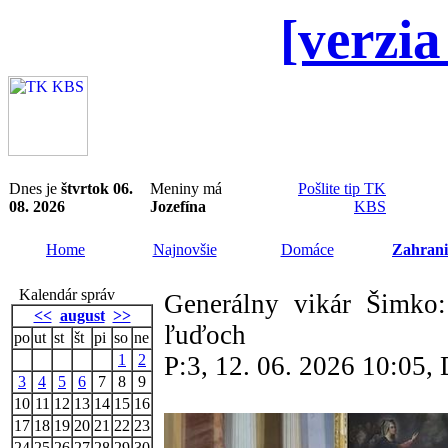
[verzia
Dnes je
štvrtok 06.
Meniny má
Pošlite tip TK
08. 2026
Jozefína
KBS
Home
Najnovšie
Domáce
Zahrani
Kalendár správ
Generálny vikár Šimko: 
<<
august
>>
ľuďoch
po
ut
st
št
pi
so
ne
1
2
P:3, 12. 06. 2026 10:05
3
4
5
6
7
8
9
10
11
12
13
14
15
16
17
18
19
20
21
22
23
24
25
26
27
28
29
30