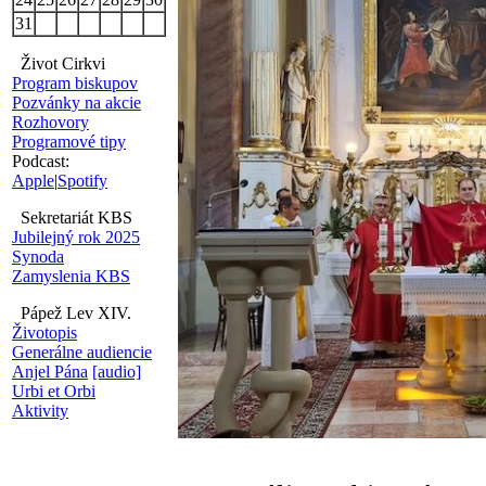
31
Život Cirkvi
Program biskupov
Pozvánky na akcie
Rozhovory
Programové tipy
Podcast:
Apple
|
Spotify
Sekretariát KBS
Jubilejný rok 2025
Synoda
Zamyslenia KBS
Pápež Lev XIV.
Životopis
Generálne audiencie
Anjel Pána
[audio]
Urbi et Orbi
Aktivity