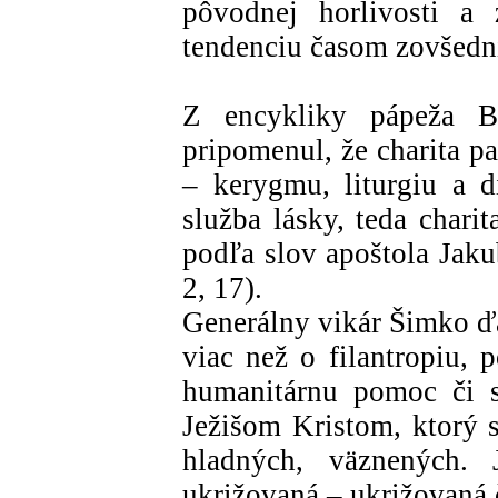
pôvodnej horlivosti a
tendenciu časom zovšedni
Z encykliky pápeža B
pripomenul, že charita pa
– kerygmu, liturgiu a d
služba lásky, teda chari
podľa slov apoštola Jaku
2, 17).
Generálny vikár Šimko ďal
viac než o filantropiu,
humanitárnu pomoc či so
Ježišom Kristom, ktorý s
hladných, väznených. 
ukrižovaná – ukrižovaná 