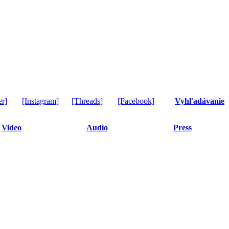
er]
[Instagram]
[Threads]
[Facebook]
Vyhľadávanie
Video
Audio
Press