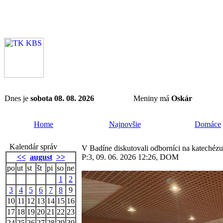
Dnes je
sobota 08. 08. 2026
Meniny má
Oskár
Home
Najnovšie
Domáce
Kalendár správ
V Badíne diskutovali odborníci na katechézu
<<
august
>>
P:3, 09. 06. 2026 12:26, DOM
po
ut
st
št
pi
so
ne
1
2
3
4
5
6
7
8
9
10
11
12
13
14
15
16
17
18
19
20
21
22
23
24
25
26
27
28
29
30