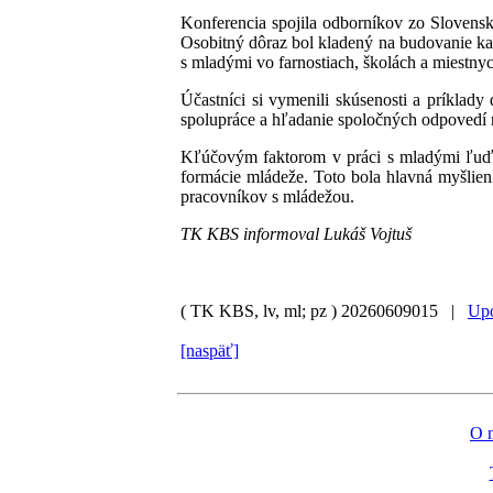
Konferencia spojila odborníkov zo Slovensk
Osobitný dôraz bol kladený na budovanie kat
s mladými vo farnostiach, školách a miestny
Účastníci si vymenili skúsenosti a príklady
spolupráce a hľadanie spoločných odpovedí 
Kľúčovým faktorom v práci s mladými ľuďmi
formácie mládeže. Toto bola hlavná myšlien
pracovníkov s mládežou.
TK KBS informoval Lukáš Vojtuš
( TK KBS, lv, ml; pz )
20260609015 |
Upo
[naspäť]
O 