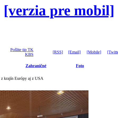
[verzia pre mobil]
Pošlite tip TK
[RSS]
[Email]
[Mobile]
[Twitt
KBS
Zahraničné
Foto
 z krajín Európy aj z USA