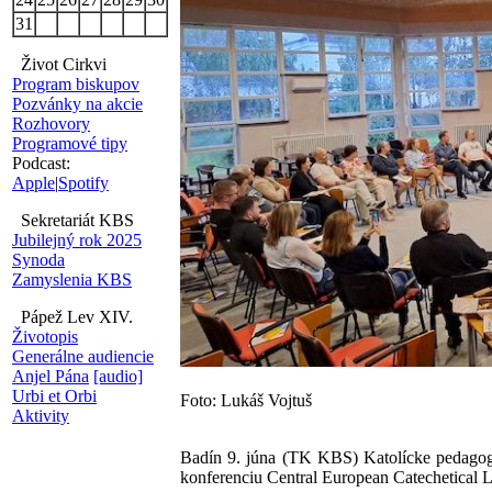
31
Život Cirkvi
Program biskupov
Pozvánky na akcie
Rozhovory
Programové tipy
Podcast:
Apple
|
Spotify
Sekretariát KBS
Jubilejný rok 2025
Synoda
Zamyslenia KBS
Pápež Lev XIV.
Životopis
Generálne audiencie
Anjel Pána
[audio]
Urbi et Orbi
Foto: Lukáš Vojtuš
Aktivity
Badín 9. júna (TK KBS) Katolícke pedagogi
konferenciu Central European Catechetical Lea