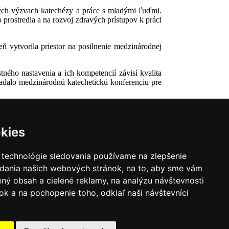
sných výzvach katechézy a práce s mladými ľuďmi.
prostredia a na rozvoj zdravých prístupov k práci
eň vytvorila priestor na posilnenie medzinárodnej
ého nastavenia a ich kompetencií závisí kvalita
iadalo medzinárodnú katechetickú konferenciu pre
kies
 technológie sledovania používame na zlepšenie
adania našich webových stránok, na to, aby sme vám
ný obsah a cielené reklamy, na analýzu návštevnosti
k a na pochopenie toho, odkiaľ naši návštevníci
|
Zoznam hovorcov diecéz
y
|
Výveska
|
Do kostola