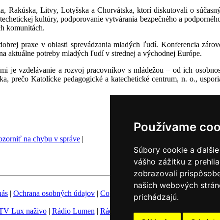
a, Rakúska, Litvy, Lotyšska a Chorvátska, ktorí diskutovali o súča
echetickej kultúry, podporovanie vytvárania bezpečného a podporného 
ch komunitách.
 dobrej praxe v oblasti sprevádzania mladých ľudí. Konferencia zárov
na aktuálne potreby mladých ľudí v strednej a východnej Európe.
 je vzdelávanie a rozvoj pracovníkov s mládežou – od ich osobnostn
ka, prečo Katolícke pedagogické a katechetické centrum, n. o., uspor
Používame coo
zorniť na chybu v správe
|
Súbory cookie a ďalšie
vášho zážitku z prehli
zobrazovali prispôsobe
našich webových stráno
nás
|
Ochrana osobných údajov
|
Copyright
|
Fotobanka
|
Hovorca KBS
prichádzajú.
TV Lux naživo
|
Rádio Lumen
|
Rádio Vatikán
|
SSV
|
Katolícke novin