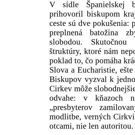
V sídle Španielskej b
prihovoril biskupom kra
ceste sú dve pokušenia: 
preplnená batožina z
slobodou. Skutočnou
štruktúry, ktoré nám ne
poklad to, čo pomáha kr
Slova a Eucharistie, ešt
Biskupov vyzval k jednot
Cirkev môže slobodnejšie
odvahe: v kňazoch ne
„presbyterov zamilova
modlitbe, verných Cirkvi
otcami, nie len autoritou.