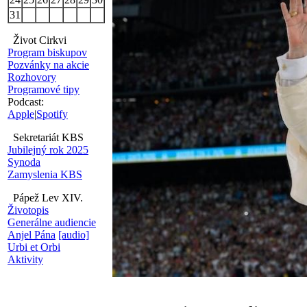
31
Život Cirkvi
Program biskupov
Pozvánky na akcie
Rozhovory
Programové tipy
Podcast:
Apple
|
Spotify
Sekretariát KBS
Jubilejný rok 2025
Synoda
Zamyslenia KBS
Pápež Lev XIV.
Životopis
Generálne audiencie
Anjel Pána
[audio]
Urbi et Orbi
Aktivity