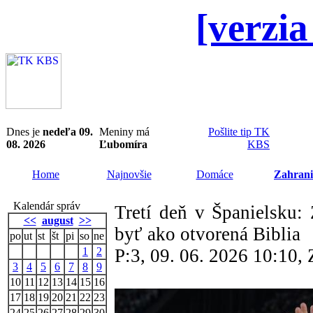
[verzia
Dnes je
nedeľa 09.
Meniny má
Pošlite tip TK
08. 2026
Ľubomíra
KBS
Home
Najnovšie
Domáce
Zahrani
Kalendár správ
Tretí deň v Španielsku:
<<
august
>>
byť ako otvorená Biblia
po
ut
st
št
pi
so
ne
1
2
P:3, 09. 06. 2026 10:10
3
4
5
6
7
8
9
10
11
12
13
14
15
16
17
18
19
20
21
22
23
24
25
26
27
28
29
30