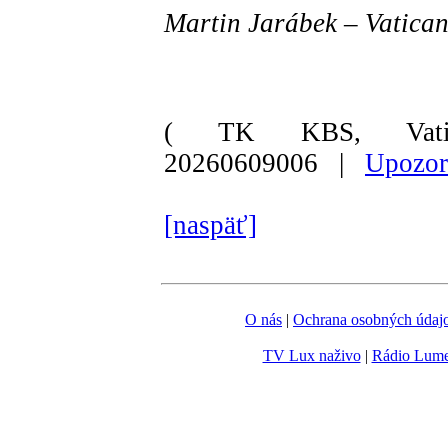
Martin Jarábek – Vatica
( TK KBS, Vati
20260609006 |
Upozor
[naspäť]
O nás
|
Ochrana osobných údaj
TV Lux naživo
|
Rádio Lum