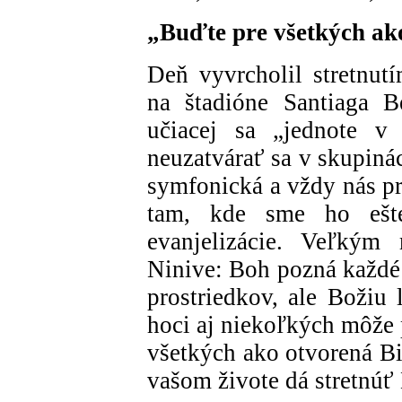
„Buďte pre všetkých ak
Deň vyvrcholil stretnu
na štadióne Santiaga B
učiacej sa „jednote v 
neuzatvárať sa v skupinác
symfonická a vždy nás p
tam, kde sme ho ešt
evanjelizácie. Veľkým
Ninive: Boh pozná každé 
prostriedkov, ale Božiu 
hoci aj niekoľkých môže
všetkých ako otvorená Bi
vašom živote dá stretnúť