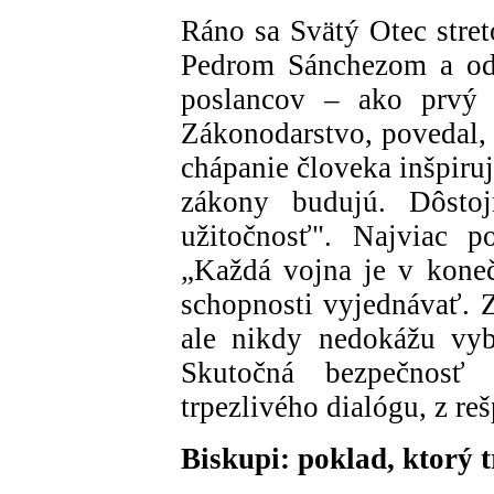
Ráno sa Svätý Otec stret
Pedrom Sánchezom a odt
poslancov – ako prvý 
Zákonodarstvo, povedal, 
chápanie človeka inšpiruj
zákony budujú. Dôstoj
užitočnosť". Najviac p
„Každá vojna je v kone
schopnosti vyjednávať. 
ale nikdy nedokážu vyb
Skutočná bezpečnosť 
trpezlivého dialógu, z r
Biskupi: poklad, ktorý t