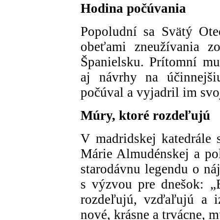
Hodina počúvania
Popoludní sa Svätý Otec
obeťami zneužívania zo
Španielsku. Prítomní mu 
aj návrhy na účinnejš
počúval a vyjadril im svo
Múry, ktoré rozdeľujú
V madridskej katedrále 
Márie Almudénskej a polo
starodávnu legendu o náj
s výzvou pre dnešok: „E
rozdeľujú, vzďaľujú a 
nové, krásne a trvácne, 