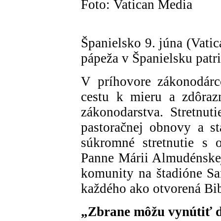
Foto: Vatican Media
Španielsko 9. júna (Vati
pápeža v Španielsku patri
V príhovore zákonodár
cestu k mieru a zdôraz
zákonodarstva. Stretnut
pastoračnej obnovy a st
súkromné stretnutie s 
Panne Márii Almudénskej
komunity na štadióne Sa
každého ako otvorená Bib
„Zbrane môžu vynútiť d