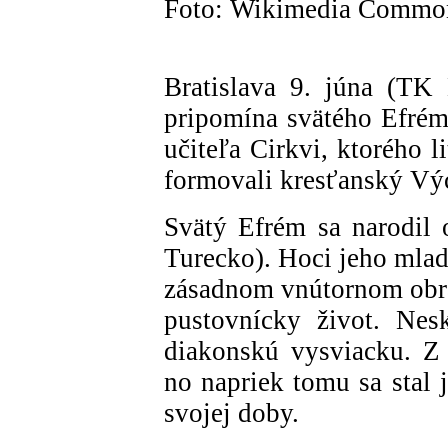
Foto: Wikimedia Commo
Bratislava 9. júna (TK
pripomína svätého Efré
učiteľa Cirkvi, ktorého l
formovali kresťanský Vý
Svätý Efrém sa narodil 
Turecko). Hoci jeho mlad
zásadnom vnútornom obrat
pustovnícky život. Nes
diakonskú vysviacku. Z 
no napriek tomu sa stal 
svojej doby.