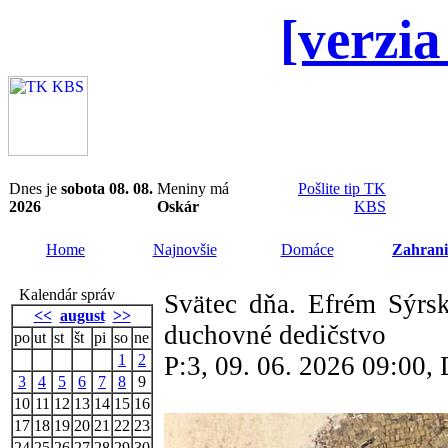
[verzia
Dnes je
sobota 08. 08.
Meniny má
Pošlite tip TK
2026
Oskár
KBS
Home
Najnovšie
Domáce
Zahrani
Kalendár správ
Svätec dňa. Efrém Sýrsk
<<
august
>>
duchovné dedičstvo
po
ut
st
št
pi
so
ne
1
2
P:3, 09. 06. 2026 09:00
3
4
5
6
7
8
9
10
11
12
13
14
15
16
17
18
19
20
21
22
23
24
25
26
27
28
29
30