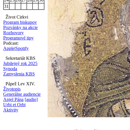
31
Život Cirkvi
Program biskupov
Pozvánky na akcie
Rozhovory
Programové tipy
Podcast:
Apple
|
Spotify
Sekretariát KBS
Jubilejný rok 2025
Synoda
Zamyslenia KBS
Pápež Lev XIV.
Životopis
Generálne audiencie
Anjel Pána
[audio]
Urbi et Orbi
Aktivity