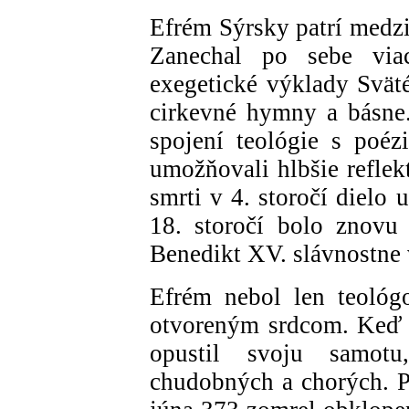
Efrém Sýrsky patrí medzi
Zanechal po sebe via
exegetické výklady Svät
cirkevné hymny a básne.
spojení teológie s poé
umožňovali hlbšie reflek
smrti v 4. storočí dielo
18. storočí bolo znovu
Benedikt XV. slávnostne v
Efrém nebol len teológ
otvoreným srdcom. Keď 
opustil svoju samot
chudobných a chorých. Pr