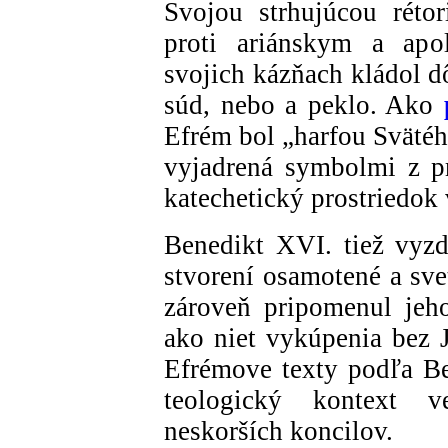
Svojou strhujúcou réto
proti ariánskym a apo
svojich kázňach kládol d
súd, nebo a peklo. Ako
Efrém bol „harfou Svätéh
vyjadrená symbolmi z pr
katechetický prostriedok v
Benedikt XVI. tiež vyzd
stvorení osamotené a sve
zároveň pripomenul jeh
ako niet vykúpenia bez J
Efrémove texty podľa Be
teologický kontext ve
neskorších koncilov.