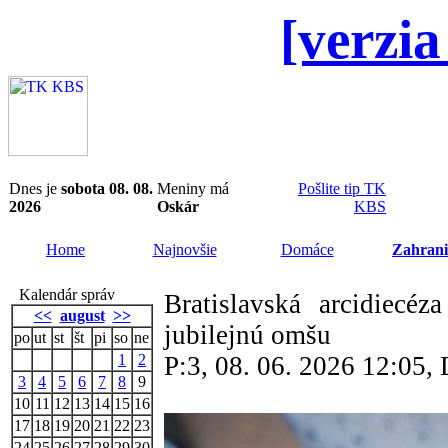
[verzia
Dnes je
sobota 08. 08.
Meniny má
Pošlite tip TK
2026
Oskár
KBS
Home
Najnovšie
Domáce
Zahrani
Kalendár správ
Bratislavská arcidiecé
<<
august
>>
jubilejnú omšu
po
ut
st
št
pi
so
ne
1
2
P:3, 08. 06. 2026 12:05
3
4
5
6
7
8
9
10
11
12
13
14
15
16
17
18
19
20
21
22
23
24
25
26
27
28
29
30