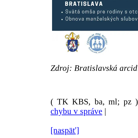
Zdroj: Bratislavská arcid
( TK KBS, ba, ml; pz 
chybu v správe
|
[naspäť]