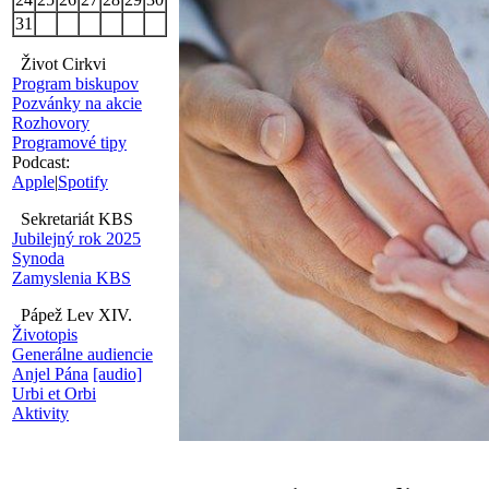
31
Život Cirkvi
Program biskupov
Pozvánky na akcie
Rozhovory
Programové tipy
Podcast:
Apple
|
Spotify
Sekretariát KBS
Jubilejný rok 2025
Synoda
Zamyslenia KBS
Pápež Lev XIV.
Životopis
Generálne audiencie
Anjel Pána
[audio]
Urbi et Orbi
Aktivity