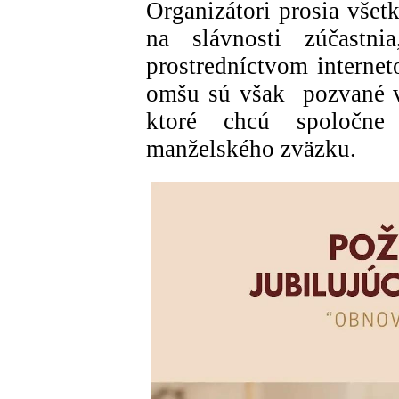
Organizátori prosia všet
na slávnosti zúčastni
prostredníctvom interne
omšu sú však pozvané vš
ktoré chcú spoločne
manželského zväzku.