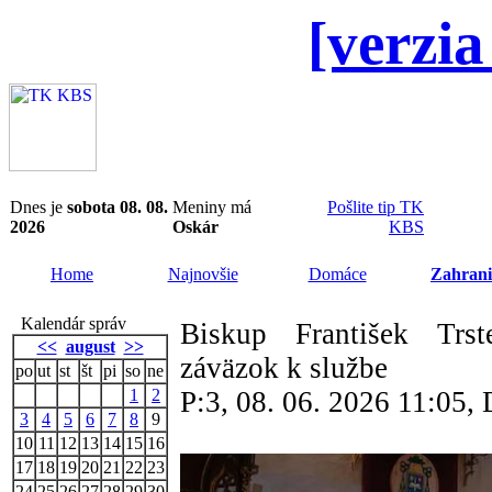
[verzia
Dnes je
sobota 08. 08.
Meniny má
Pošlite tip TK
2026
Oskár
KBS
Home
Najnovšie
Domáce
Zahrani
Kalendár správ
Biskup František Trs
<<
august
>>
záväzok k službe
po
ut
st
št
pi
so
ne
1
2
P:3, 08. 06. 2026 11:05
3
4
5
6
7
8
9
10
11
12
13
14
15
16
17
18
19
20
21
22
23
24
25
26
27
28
29
30