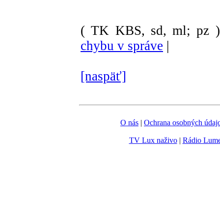
( TK KBS, sd, ml; pz )
chybu v správe
|
[naspäť]
O nás
|
Ochrana osobných údaj
TV Lux naživo
|
Rádio Lum