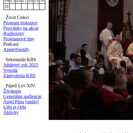
31
Život Cirkvi
Program biskupov
Pozvánky na akcie
Rozhovory
Programové tipy
Podcast:
Apple
|
Spotify
Sekretariát KBS
Jubilejný rok 2025
Synoda
Zamyslenia KBS
Pápež Lev XIV.
Životopis
Generálne audiencie
Anjel Pána
[audio]
Urbi et Orbi
Aktivity