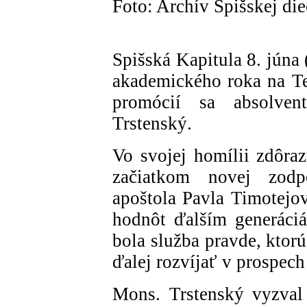
Foto: Archív Spišskej di
Spišská Kapitula 8. júna
akademického roka na Te
promócií sa absolven
Trstenský.
Vo svojej homílii zdôraz
začiatkom novej zodp
apoštola Pavla Timotejov
hodnôt ďalším generáci
bola služba pravde, ktorú
ďalej rozvíjať v prospech
Mons. Trstenský vyzval 