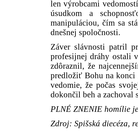
len výrobcami vedomostí
úsudkom a schopnosť
manipuláciou, čím sa st
dnešnej spoločnosti.
Záver slávnosti patril p
profesijnej dráhy ostali 
zdôraznil, že najcennej
predložiť Bohu na konci ž
vedomie, že počas svojej
dokončil beh a zachoval s
PLNÉ ZNENIE homílie j
Zdroj: Spišská diecéza, 