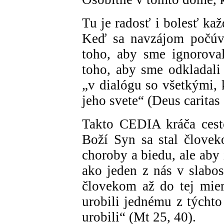
Tu je radosť i bolesť ka
Keď sa navzájom počúv
toho, aby sme ignorovali
toho, aby sme odkladali 
„v dialógu so všetkými, 
jeho svete“ (Deus caritas 
Takto CEDIA kráča cesto
Boží Syn sa stal človek
choroby a biedu, ale aby 
ako jeden z nás v slabos
človekom až do tej mie
urobili jednému z týchto
urobili“ (Mt 25, 40).