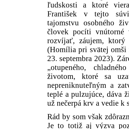
ľudskosti a ktoré vier
František v tejto súv
tajomstvu osobného živ
človek pocíti vnútorné 
rozvíjať, záujem, ktor
(Homília pri svätej omši
23. septembra 2023). Zá
„otupeného, chladnéh
životom, ktoré sa uzat
nepreniknuteľným a zatv
teplé a pulzujúce, dáva 
už nečerpá krv a vedie k 
Rád by som však zdôrazni
Je to totiž aj výzva poz