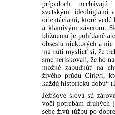
prípadoch nechávajú
svetskými ideológiami 
orientáciami, ktoré ved
a klamivým záverom. Sk
blížnemu je pohŕdané al
obsesiu niektorých a nie
ma núti myslieť si, že tr
sme neriskovali, že ho n
možné zabudnúť na ch
živého prúdu Cirkvi, kt
každú historickú dobu“ (D
Ježišove slová sú zárov
voči potrebám druhých (
sebe živú túžbu po dobre