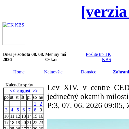
[verzia
Dnes je
sobota 08. 08.
Meniny má
Pošlite tip TK
2026
Oskár
KBS
Home
Najnovšie
Domáce
Zahrani
Kalendár správ
Lev XIV. v centre CEDI
<<
august
>>
jedinečný okamih milosti
po
ut
st
št
pi
so
ne
1
2
P:3, 07. 06. 2026 09:05
3
4
5
6
7
8
9
10
11
12
13
14
15
16
17
18
19
20
21
22
23
24
25
26
27
28
29
30