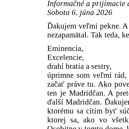
Informačné a prijímacie
Sobota 6. júna 2026
Ďakujem veľmi pekne. A a
nezapamätal. Tak teda, k
Eminencia,
Excelencie,
drahí bratia a sestry,
úprimne som veľmi rád,
začať práve tu. Ako pove
ten je Madridčan. A pre
ďalší Madridčan. Ďakujem
ktorému sa cítim byť súč
ktorej sa, ako vo všetk
Osobitne v tomto dome, k