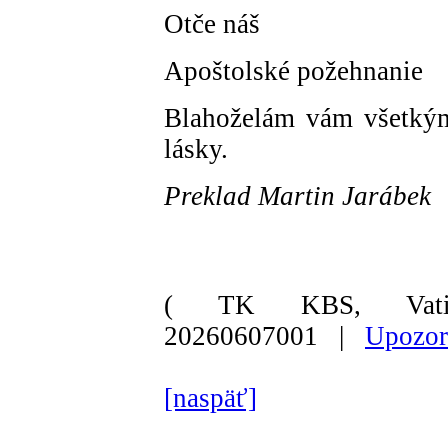
Otče náš
Apoštolské požehnanie
Blahoželám vám všetkým
lásky.
Preklad Martin Jarábek
( TK KBS, Vati
20260607001 |
Upozor
[naspäť]