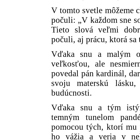
V tomto svetle môžeme ch
počuli: „V každom sne so
Tieto slová veľmi dobr
počuli, aj prácu, ktorá s
Vďaka snu a malým o
veľkosťou, ale nesmier
povedal pán kardinál, da
svoju materskú lásku, 
budúcnosti.
Vďaka snu a tým istý
temným tunelom pandé
pomocou tých, ktorí mu p
ho vážia a veria v ne