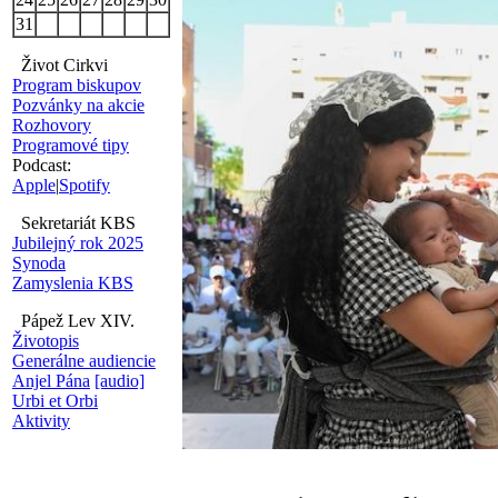
31
Život Cirkvi
Program biskupov
Pozvánky na akcie
Rozhovory
Programové tipy
Podcast:
Apple
|
Spotify
Sekretariát KBS
Jubilejný rok 2025
Synoda
Zamyslenia KBS
Pápež Lev XIV.
Životopis
Generálne audiencie
Anjel Pána
[audio]
Urbi et Orbi
Aktivity