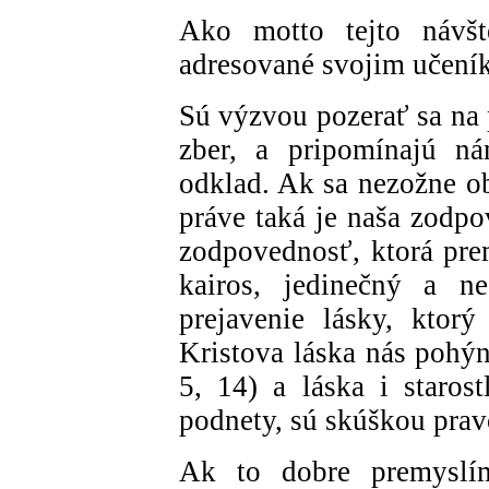
Ako motto tejto návšt
adresované svojim učeník
Sú výzvou pozerať sa na p
zber, a pripomínajú n
odklad. Ak sa nezožne obi
práve taká je naša zodpo
zodpovednosť, ktorá pre
kairos, jedinečný a n
prejavenie lásky, ktor
Kristova láska nás pohýn
5, 14) a láska i staros
podnety, sú skúškou pravo
Ak to dobre premyslí