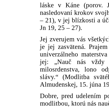
láske v Káne (porov. 
nasledovaní krokov svojh
– 21), v jej blízkosti a 
Jn 19, 25 – 27).
Jej zverujem vás všetkých
je jej zasvätená. Prajem
univerzálneho materstva
jej: „Nauč nás vždy
milosrdenstva, lono od
slávy.“ (Modlitba svät
Almudenskej, 15. júna 1
Dobre, pred udelením p
modlitbou, ktorú nás nau