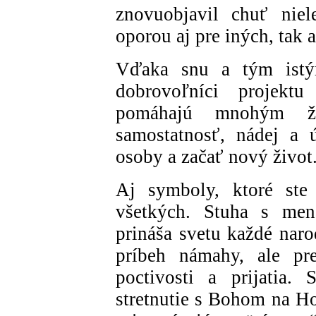
znovuobjavil chuť niel
oporou aj pre iných, tak 
Vďaka snu a tým istý
dobrovoľníci projekt
pomáhajú mnohým žen
samostatnosť, nádej a 
osoby a začať nový život
Aj symboly, ktoré ste 
všetkých. Stuha s mena
prináša svetu každé naro
príbeh námahy, ale pre
poctivosti a prijatia.
stretnutie s Bohom na Ho