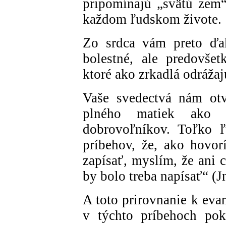
pripomínajú „svätú zem“
každom ľudskom živote.
Zo srdca vám preto ďak
bolestné, ale predovše
ktoré ako zrkadlá odrážaj
Vaše svedectvá nám otv
plného matiek ako 
dobrovoľníkov. Toľko ľu
príbehov, že, ako hovor
zapísať, myslím, že ani 
by bolo treba napísať“ (J
A toto prirovnanie k evan
v týchto príbehoch pokr