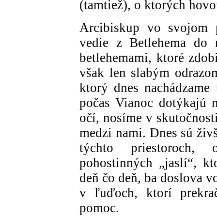
(tamtiež), o ktorých hovor
Arcibiskup vo svojom p
vedie z Betlehema do r
betlehemami, ktoré zdobi
však len slabým odrazom
ktorý dnes nachádzame t
počas Vianoc dotýkajú 
očí, nosíme v skutočnost
medzi nami. Dnes sú živ
týchto priestoroch,
pohostinných „jaslí“, k
deň čo deň, ba doslova vo
v ľuďoch, ktorí prekra
pomoc.