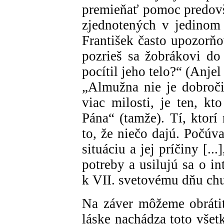
premieňať pomoc predovše
zjednotených v jedinom
František často upozorňo
pozrieš sa žobrákovi do
pocítil jeho telo?“ (Anje
„Almužna nie je dobroči
viac milosti, je ten, kt
Pána“ (tamže). Tí, ktorí
to, že niečo dajú. Počúv
situáciu a jej príčiny [..
potreby a usilujú sa o i
k VII. svetovému dňu chu
Na záver môžeme obráti
láske nachádza toto všetk