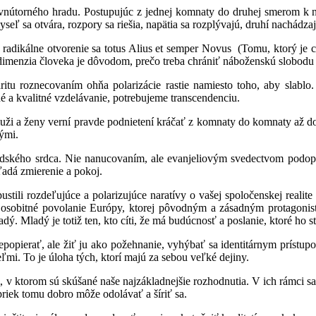
m vnútorného hradu. Postupujúc z jednej komnaty do druhej smerom k 
 myseľ sa otvára, rozpory sa riešia, napätia sa rozplývajú, druhí nachád
 o radikálne otvorenie sa totus Alius et semper Novus (Tomu, ktorý j
dimenzia človeka je dôvodom, prečo treba chrániť náboženskú slobodu
itu roznecovaním ohňa polarizácie rastie namiesto toho, aby slablo
é a kvalitné vzdelávanie, potrebujeme transcendenciu.
muži a ženy verní pravde podnietení kráčať z komnaty do komnaty až d
ými.
ľudského srdca. Nie nanucovaním, ale evanjeliovým svedectvom podo
ľadá zmierenie a pokoj.
stili rozdeľujúce a polarizujúce naratívy o vašej spoločenskej realite
osobitné povolanie Európy, ktorej pôvodným a zásadným protagonisto
ý. Mladý je totiž ten, kto cíti, že má budúcnosť a poslanie, ktoré ho st
epopierať, ale žiť ju ako požehnanie, vyhýbať sa identitárnym prístupom
eľmi. To je úloha tých, ktorí majú za sebou veľké dejiny.
 v ktorom sú skúšané naše najzákladnejšie rozhodnutia. V ich rámci sa
riek tomu dobro môže odolávať a šíriť sa.