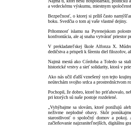
Najmä tí, ktorí nesú hospodársku, politickú 
a vedeckému výskumu, miestnym spoločenstvá
Bezpečnosť, o ktorej si príliš často namýšľ
boku. Svedčia o tom aj vaše vlastné dejiny.
Prítomnosť islamu na Pyrenejskom polostr
konfrontácia, ale aj snaha vytvárať priestor
V prekladateľskej škole Alfonza X. Múdre
dedičstva a prispeli k šíreniu diel filozofo
Najmä mestá ako Córdoba a Toledo sa stali
historické vrstvy a sieť solidarity, ktorá v 
Ako nás učil ďalší vznešený syn tejto kraji
neútechám svojho srdca a prostredníctvom ro
Pochopil, že dobro, ktoré ho priťahovalo, ne
pri ktorých sú naše postoje rozdelené.
„Vyhýbajme sa slovám, ktoré ponižujú aleb
neživme neplodné obavy. Skôr ponúkajme k
starostlivosť o spoločný domov a pokoj.
začleňovanie najzraniteľnejších, digitálnu 