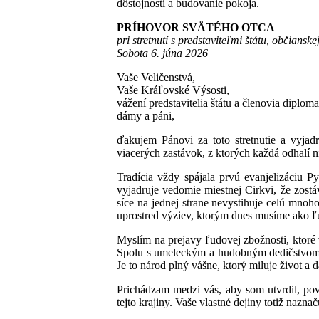
dôstojnosti a budovanie pokoja.
PRÍHOVOR SVÄTÉHO OTCA
pri stretnutí s predstaviteľmi štátu, občians
Sobota 6. júna 2026
Vaše Veličenstvá,
Vaše Kráľovské Výsosti,
vážení predstavitelia štátu a členovia diplom
dámy a páni,
ďakujem Pánovi za toto stretnutie a vyjad
viacerých zastávok, z ktorých každá odhalí n
Tradícia vždy spájala prvú evanjelizáciu P
vyjadruje vedomie miestnej Cirkvi, že zost
síce na jednej strane nevystihuje celú mnoho
uprostred výziev, ktorým dnes musíme ako ľu
Myslím na prejavy ľudovej zbožnosti, ktoré 
Spolu s umeleckým a hudobným dedičstvom, a
Je to národ plný vášne, ktorý miluje život a 
Prichádzam medzi vás, aby som utvrdil, povz
tejto krajiny. Vaše vlastné dejiny totiž naznač