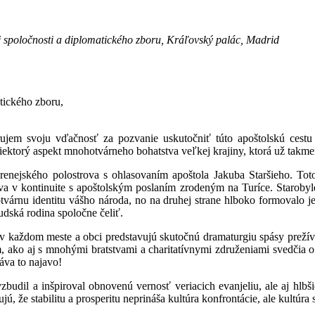
kej spoločnosti a diplomatického zboru, Kráľovský palác, Madrid
atického zboru,
rujem svoju vďačnosť za pozvanie uskutočniť túto apoštolskú cestu
iektorý aspekt mnohotvárneho bohatstva veľkej krajiny, ktorá už takmer 
yrenejského polostrova s ohlasovaním apoštola Jakuba Staršieho. To
áva v kontinuite s apoštolským poslaním zrodeným na Turíce. Starobyl
tvárnu identitu vášho národa, no na druhej strane hlboko formovalo je
dská rodina spoločne čeliť.
v každom meste a obci predstavujú skutočnú dramaturgiu spásy prežíva
ko aj s mnohými bratstvami a charitatívnymi združeniami svedčia o 
dáva to najavo!
budil a inšpiroval obnovenú vernosť veriacich evanjeliu, ale aj hlbš
ujú, že stabilitu a prosperitu neprináša kultúra konfrontácie, ale kultúra s