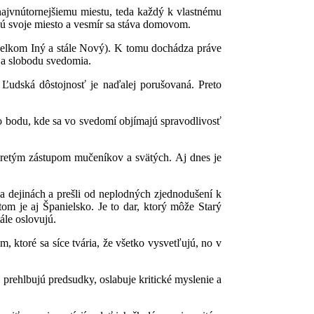
najvnútornejšiemu miestu, teda každý k vlastnému
zajú svoje miesto a vesmír sa stáva domovom.
e celkom Iný a stále Nový). K tomu dochádza práve
 a slobodu svedomia.
. Ľudská dôstojnosť je naďalej porušovaná. Preto
o bodu, kde sa vo svedomí objímajú spravodlivosť
pretým zástupom mučeníkov a svätých. Aj dnes je
 a dejinách a prešli od neplodných zjednodušení k
m je aj Španielsko. Je to dar, ktorý môže Starý
ále oslovujú.
, ktoré sa síce tvária, že všetko vysvetľujú, no v
 prehlbujú predsudky, oslabuje kritické myslenie a