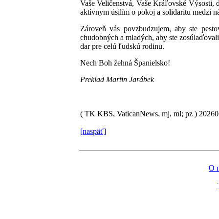
Vaše Veličenstvá, Vaše Kráľovské Výsosti, d
aktívnym úsilím o pokoj a solidaritu medzi n
Zároveň vás povzbudzujem, aby ste pestova
chudobných a mladých, aby ste zosúlaďovali 
dar pre celú ľudskú rodinu.
Nech Boh žehná Španielsko!
Preklad Martin Jarábek
( TK KBS, VaticanNews, mj, ml; pz )
2026
[naspäť]
O 