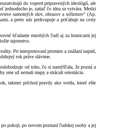
neuzatvárajú do vopred pripravených ideológií, ale
sť jednoducho je, zatiaľ čo idea sa vytvára. Medzi
áľovstve samotných slov, obrazov a sofizmov“ (Ap.
ami, a preto nás prekvapuje a priťahuje na cesty
uchovné hľadanie mnohých ľudí aj za hranicami jej
Božie tajomstvo.
lity. Pri interpretovaní premien a znášaní napätí,
bilejný rok práve slávime.
oslobodzuje od toho, čo si namýšľala, že pozná a
y sme už nemali mapy a strácali orientáciu.
ok, takmer príchod pravdy ako svetla, ktoré ešte
 po pokoji, po novom poznaní ľudskej osoby a jej