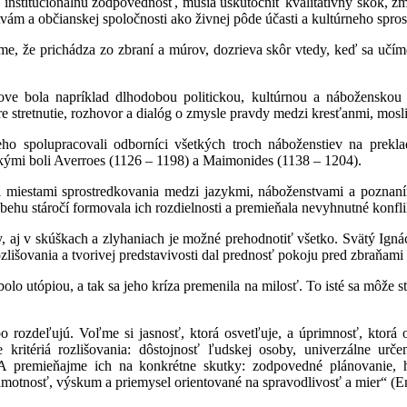
a inštitucionálnu zodpovednosť, musia uskutočniť kvalitatívny skok, zm
m a občianskej spoločnosti ako živnej pôde účasti a kultúrneho spros
ame, že prichádza zo zbraní a múrov, dozrieva skôr vtedy, keď sa učí
ove bola napríklad dlhodobou politickou, kultúrnou a náboženskou
 pre stretnutie, rozhovor a dialóg o zmysle pravdy medzi kresťanmi, mos
ho spolupracovali odborníci všetkých troch náboženstiev na prekl
v, akými boli Averroes (1126 – 1198) a Maimonides (1138 – 1204).
 miestami sprostredkovania medzi jazykmi, náboženstvami a poznaní
priebehu stáročí formovala ich rozdielnosti a premieňala nevyhnutné konf
ny, aj v skúškach a zlyhaniach je možné prehodnotiť všetko. Svätý Ig
zlišovania a tvorivej predstavivosti dal prednosť pokoju pred zbraňam
bolo utópiou, a tak sa jeho kríza premenila na milosť. To isté sa môže 
o rozdeľujú. Voľme si jasnosť, ktorá osvetľuje, a úprimnosť, ktorá
ritériá rozlišovania: dôstojnosť ľudskej osoby, univerzálne urče
 A premieňajme ich na konkrétne skutky: zodpovedné plánovanie,
gramotnosť, výskum a priemysel orientované na spravodlivosť a mier“ (E