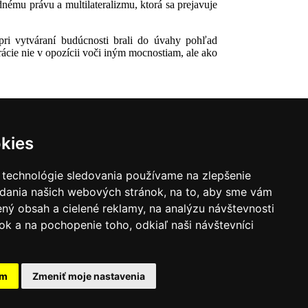
ému právu a multilateralizmu, ktorá sa prejavuje
pri vytváraní budúcnosti brali do úvahy pohľad
ácie nie v opozícii voči iným mocnostiam, ale ako
kies
 technológie sledovania používame na zlepšenie
adania našich webových stránok, na to, aby sme vám
ný obsah a cielené reklamy, na analýzu návštevnosti
k a na pochopenie toho, odkiaľ naši návštevníci
|
Zoznam hovorcov diecéz
y
|
Výveska
|
Do kostola
am
Zmeniť moje nastavenia