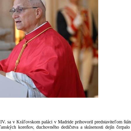
. sa v Kráľovskom paláci v Madride prihovoril predstaviteľom štátu
ťanských koreňov, duchovného dedičstva a skúsenosti dejín čerpalo 