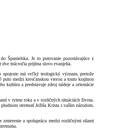
 do Španielska. Je to putovanie pozostávajúce z
dve tisícročia prijíma slovo evanjelia.
to spojenie má veľký teologický význam, pretože
é puto medzi kresťanskou vierou a touto krajinou
ho kultúru a predstavuje zdroj nádeje a orientácie
nú v rytme roka a v rozličných situáciách života.
plodnom stretnutí Ježiša Krista s vaším národom.
ie zmierenie a spoluprácu medzi rozličnými silami
tretnutia.