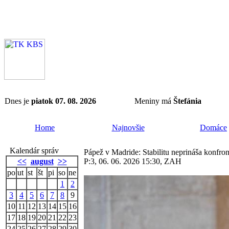
Dnes je
piatok 07. 08. 2026
Meniny má
Štefánia
Home
Najnovšie
Domáce
Kalendár správ
Pápež v Madride: Stabilitu neprináša konfrontá
<<
august
>>
P:3, 06. 06. 2026 15:30, ZAH
po
ut
st
št
pi
so
ne
1
2
3
4
5
6
7
8
9
10
11
12
13
14
15
16
17
18
19
20
21
22
23
24
25
26
27
28
29
30