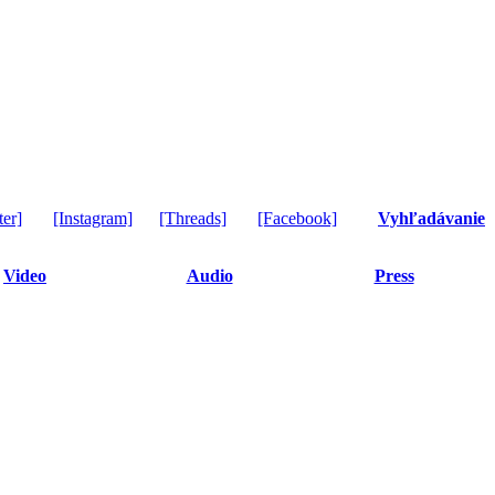
ter]
[Instagram]
[Threads]
[Facebook]
Vyhľadávanie
Video
Audio
Press