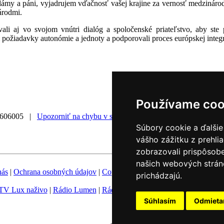
ámy a páni, vyjadrujem vďačnosť vašej krajine za vernosť medzinárodn
árodmi.
li aj vo svojom vnútri dialóg a spoločenské priateľstvo, aby ste 
požiadavky autonómie a jednoty a podporovali proces európskej integr
Používame coo
0606005 |
Upozorniť na chybu v správe
|
Súbory cookie a ďalšie
vášho zážitku z prehli
zobrazovali prispôsobe
našich webových stráno
nás
|
Ochrana osobných údajov
|
Copyright
|
Fotobanka
|
Hovorca KBS
prichádzajú.
TV Lux naživo
|
Rádio Lumen
|
Rádio Vatikán
|
SSV
|
Katolícke novin
Súhlasím
Odmiet
Nastavenie Cookies