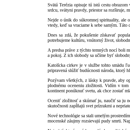
Svätá Terézia opisuje tú istú cestu obrazo
srdcu, svätyni pravdy, priestor sa rozširuje,
Nejde o únik do súkromnej spirituality, ale
vtedy, keď sa vraciame k sebe samým. Táto 
Dnes sa zdá, že pokušenie získavať popular
potrebujeme kultúru, vnútorný život, slobodn
A predsa práve z týchto temných nocí boli 
a pokoj. Z ich slobody sa učíme byť slobodn
Katolícka cirkev je v službe tohto smädu 
pripravená slúžiť budúcnosti národa, ktorý h
Pozývam všetkých, z lásky k pravde, aby opu
plodnému oceneniu zložitosti. Vidím v tom 
kontinent ponúknuť svetu, ak chce zostať mlad
Oceniť zložitosť a skúmať ju, naučiť sa ju n
skutočnosti zapĺňajú svet prízrakmi a nepriat
Nové technológie sa stali umelým prostredím,
mocenské záujmy rozsievajú pudy smrti. Nap