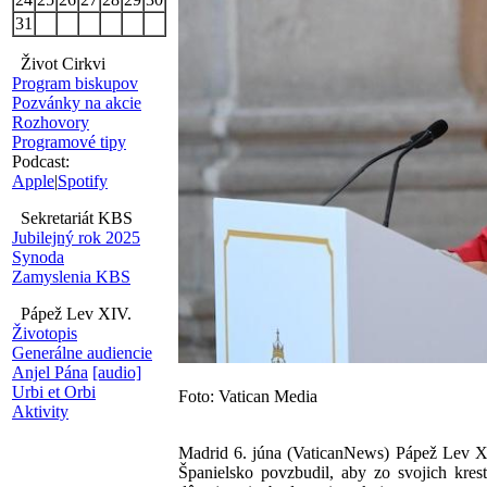
31
Život Cirkvi
Program biskupov
Pozvánky na akcie
Rozhovory
Programové tipy
Podcast:
Apple
|
Spotify
Sekretariát KBS
Jubilejný rok 2025
Synoda
Zamyslenia KBS
Pápež Lev XIV.
Životopis
Generálne audiencie
Anjel Pána
[audio]
Urbi et Orbi
Foto: Vatican Media
Aktivity
Madrid 6. júna (VaticanNews) Pápež Lev XIV
Španielsko povzbudil, aby zo svojich kres