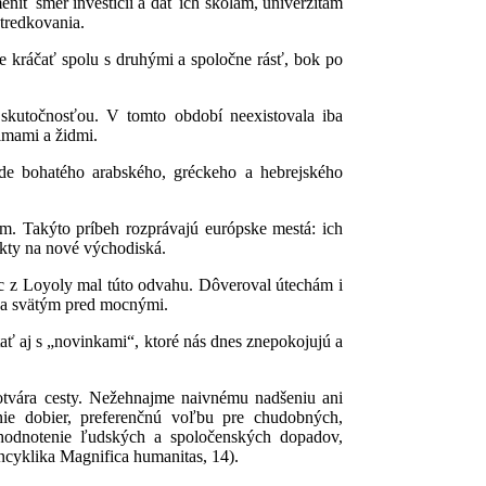
eniť smer investícií a dať ich školám, univerzitám
tredkovania.
me kráčať spolu s druhými a spoločne rásť, bok po
 skutočnosťou. V tomto období neexistovala iba
limami a židmi.
ade bohatého arabského, gréckeho a hebrejského
m. Takýto príbeh rozprávajú európske mestá: ich
likty na nové východiská.
nác z Loyoly mal túto odvahu. Dôveroval útechám i
i a svätým pred mocnými.
stať aj s „novinkami“, ktoré nás dnes znepokojujú a
 otvára cesty. Nežehnajme naivnému nadšeniu ani
nie dobier, preferenčnú voľbu pre chudobných,
 hodnotenie ľudských a spoločenských dopadov,
ncyklika Magnifica humanitas, 14).