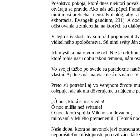
Posolstvo pokoja, ktoré dnes niektorí považu
otvárajú sa pravde. Ako nás učil pápež Frant
nimi musí prebiehať neustály dialóg, aby sa
exhortácia, Evangelii gaudium, 231). A dod
očisťovania a zmierenia, na ktorých sa dial
V tejto súvislosti by som rád pripomenul dv
viditeľného spoločenstva. Sú nimi svätý Ján z
Ich mystika má otvorené oči. Nie je odtrhnut
ktoré robia našu dobu takou temnou, nám oso
Vo svojej túžbe po svetle sa paradoxne nauč
vlastní. Aj dnes nás najviac desí neznáme. 
Preto sú potrební aj vo verejnom živote muž
oslepuje, ale ak mu dôverujeme a nájdeme po
„Ó noc, ktorá si ma viedla!
Ó noc milšia než svitanie!
Ó noc, ktorá spojila Milého s milovanou,
milovanú v Milého premenenú!“ (Temná noc,
Naša doba, ktorá sa navonok javí otrasená s
neporušiteľnej dôstojnosti, po civilizácii lá