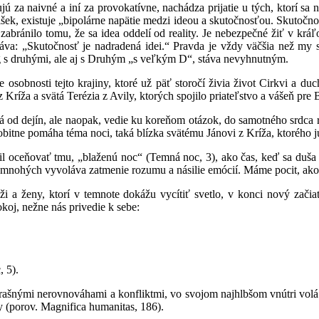
jú za naivné a iní za provokatívne, nachádza prijatie u tých, ktorí sa 
išek, existuje „bipolárne napätie medzi ideou a skutočnosťou. Skutočno
 zabránilo tomu, že sa idea oddelí od reality. Je nebezpečné žiť v kr
áva: „Skutočnosť je nadradená idei.“ Pravda je vždy väčšia než my s
óg s druhými, ale aj s Druhým „s veľkým D“, stáva nevyhnutným.
e osobnosti tejto krajiny, ktoré už päť storočí živia život Cirkvi a d
 Kríža a svätá Terézia z Avily, ktorých spojilo priateľstvo a vášeň pre 
á od dejín, ale naopak, vedie ku koreňom otázok, do samotného srdca rea
bitne pomáha téma noci, taká blízka svätému Jánovi z Kríža, ktorého ju
il oceňovať tmu, „blaženú noc“ (Temná noc, 3), ako čas, keď sa duša 
V mnohých vyvoláva zatmenie rozumu a násilie emócií. Máme pocit, akob
i a ženy, ktorí v temnote dokážu vycítiť svetlo, v konci nový začiat
koj, nežne nás privedie k sebe:
 5).
trašnými nerovnováhami a konfliktmi, vo svojom najhlbšom vnútri volá
sky (porov. Magnifica humanitas, 186).