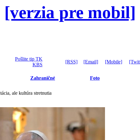
[verzia pre mobil]
Pošlite tip TK
[RSS]
[Email]
[Mobile]
[Twit
KBS
Zahraničné
Foto
cia, ale kultúra stretnutia