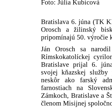
Foto: Júlia Kubicová
Bratislava 6. júna (TK 
Orosch a žilinský bi
pripomínajú 50. výročie 
Ján Orosch sa narodil
Rímskokatolíckej cyrilo
Bratislave prijal 6. j
svojej kňazskej služby
neskôr ako farský admi
farnostiach na Sloven
Zámkoch, Bratislave a Št
členom Misijnej spoločnos