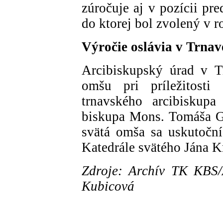
zúročuje aj v pozícii pre
do ktorej bol zvolený v 
Výročie oslávia v Trnav
Arcibiskupský úrad v T
omšu pri príležitosti
trnavského arcibiskupa
biskupa Mons. Tomáša Ga
svätá omša sa uskutočn
Katedrále svätého Jána Kr
Zdroje: Archív TK KBS/
Kubicová