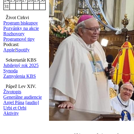
31
Život Cirkvi
Program biskupov
Pozvánky na akcie
Rozhovory
Programové tipy
Podcast:
Apple
|
Spotify
Sekretariát KBS
Jubilejný rok 2025
Synoda
Zamyslenia KBS
Pápež Lev XIV.
Životopis
Generálne audiencie
Anjel Pána
[audio]
Urbi et Orbi
Aktivity