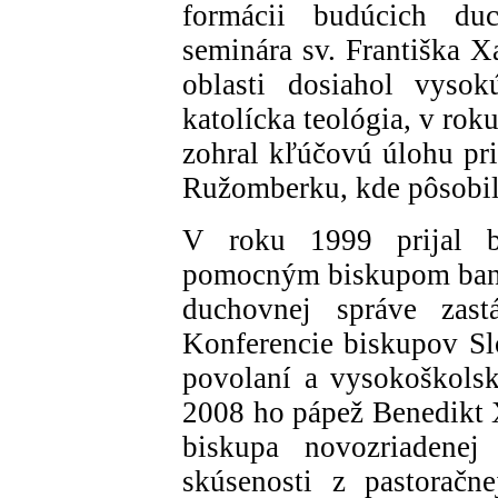
formácii budúcich du
seminára sv. Františka 
oblasti dosiahol vysok
katolícka teológia, v ro
zohral kľúčovú úlohu pri
Ružomberku, kde pôsobil 
V roku 1999 prijal b
pomocným biskupom bansk
duchovnej správe zas
Konferencie biskupov Slo
povolaní a vysokoškolsk
2008 ho pápež Benedikt 
biskupa novozriadenej 
skúsenosti z pastoračne