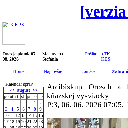
[verzia
Dnes je
piatok 07.
Meniny má
Pošlite tip TK
08. 2026
Štefánia
KBS
Home
Najnovšie
Domáce
Zahrani
Kalendár správ
Arcibiskup Orosch a b
<<
august
>>
kňazskej vysviacky
po
ut
st
št
pi
so
ne
1
2
P:3, 06. 06. 2026 07:05
3
4
5
6
7
8
9
10
11
12
13
14
15
16
17
18
19
20
21
22
23
24
25
26
27
28
29
30