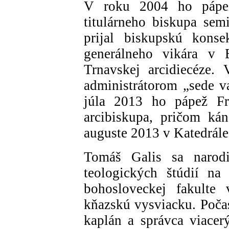
V roku 2004 ho pápež
titulárneho biskupa sem
prijal biskupskú konse
generálneho vikára v B
Trnavskej arcidiecéze.
administrátorom „sede va
júla 2013 ho pápež Fr
arcibiskupa, pričom ká
auguste 2013 v Katedrále 
Tomáš Galis sa narodi
teologických štúdií na
bohosloveckej fakulte 
kňazskú vysviacku. Počas
kaplán a správca viacerý