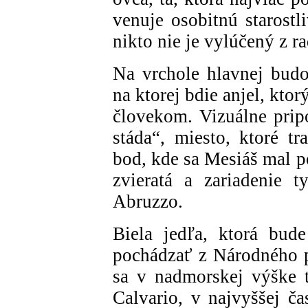
venuje osobitnú starostl
nikto nie je vylúčený z ra
Na vrchole hlavnej bud
na ktorej bdie anjel, ktor
človekom. Vizuálne prip
stáda“, miesto, ktoré t
bod, kde sa Mesiáš mal p
zvieratá a zariadenie t
Abruzzo.
Biela jedľa, ktorá bud
pochádzať z Národného p
sa v nadmorskej výške t
Calvario, v najvyššej ča