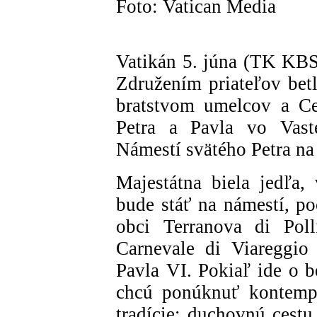
Foto: Vatican Media
Vatikán 5. júna (TK KBS)
Združením priateľov be
bratstvom umelcov a Ce
Petra a Pavla vo Vaste
Námestí svätého Petra na
Majestátna biela jedľa,
bude stáť na námestí, po
obci Terranova di Poll
Carnevale di Viareggio
Pavla VI. Pokiaľ ide o b
chcú ponúknuť kontempl
tradície: duchovnú cestu