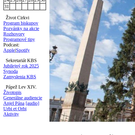
31
Život Cirkvi
Program biskupov
Pozvánky na akcie
Rozhovory
Programové tipy
Podcast:
Apple
|
Spotify
Sekretariát KBS
Jubilejný rok 2025
Synoda
Zamyslenia KBS
Pápež Lev XIV.
Životopis
Generálne audiencie
Anjel Pána
[audio]
Urbi et Orbi
Aktivity