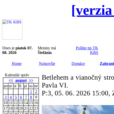
[verzia
Dnes je
piatok 07.
Meniny má
Pošlite tip TK
08. 2026
Štefánia
KBS
Home
Najnovšie
Domáce
Zahrani
Kalendár správ
Betlehem a vianočný stro
<<
august
>>
Pavla VI.
po
ut
st
št
pi
so
ne
1
2
P:3, 05. 06. 2026 15:00
3
4
5
6
7
8
9
10
11
12
13
14
15
16
17
18
19
20
21
22
23
24
25
26
27
28
29
30