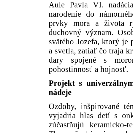
Aule Pavla VI. nadácia
narodenie do námorného
prvky mora a života r
duchovný význam. Osobi
svätého Jozefa, ktorý je
a svetla, zatiaľ čo traja 
dary spojené s morom
pohostinnosť a hojnosť.
Projekt s univerzálnym
nádeje
Ozdoby, inšpirované té
vyjadria hlas detí s on
zúčastňujú keramicko-t