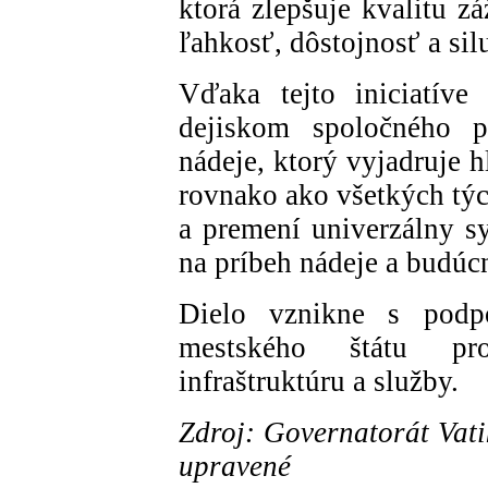
ktorá zlepšuje kvalitu z
ľahkosť, dôstojnosť a sil
Vďaka tejto iniciatíve
dejiskom spoločného p
nádeje, ktorý vyjadruje h
rovnako ako všetkých týc
a premení univerzálny s
na príbeh nádeje a budúcn
Dielo vznikne s podpo
mestského štátu pro
infraštruktúru a služby.
Zdroj: Governatorát Vati
upravené