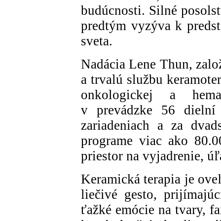
budúcnosti. Silné posols
predtým vyzýva k predst
sveta.
Nadácia Lene Thun, zalo
a trvalú službu keramote
onkologickej a hema
v prevádzke 56 dielní
zariadeniach a za dvad
programe viac ako 80.0
priestor na vyjadrenie, úľ
Keramická terapia je oveľ
liečivé gesto, prijímajú
ťažké emócie na tvary, f