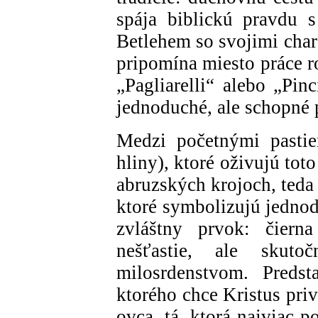
spája biblickú pravdu s
Betlehem so svojimi char
pripomína miesto práce r
„Pagliarelli“ alebo „Pin
jednoduché, ale schopné p
Medzi početnými pastie
hliny), ktoré oživujú tot
abruzských krojoch, teda
ktoré symbolizujú jednod
zvláštny prvok: čiern
nešťastie, ale skut
milosrdenstvom. Predsta
ktorého chce Kristus priv
ovca, tá, ktorá najviac p