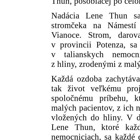
Thun, pôsobiacej po celo
Nadácia Lene Thun sa
stromčeka na Námestí 
Vianoce. Strom, darov
v provincii Potenza, sa 
v talianskych nemocni
z hliny, zrodenými z mal
Každá ozdoba zachytáva
tak život veľkému pro
spoločnému príbehu, 
malých pacientov, z ich 
vložených do hliny. V d
Lene Thun, ktoré každ
nemocniciach, sa každé d