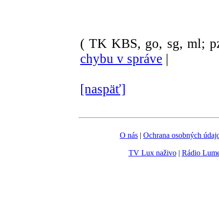
( TK KBS, go, sg, ml; p
chybu v správe
|
[naspäť]
O nás
|
Ochrana osobných údaj
TV Lux naživo
|
Rádio Lum