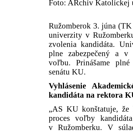
Foto: ARchív Katolíckej 
Ružomberok 3. júna (TK
univerzity v Ružomberku
zvolenia kandidáta. Uni
plne zabezpečený a v 
voľbu. Prinášame plné
senátu KU.
Vyhlásenie Akademic
kandidáta na rektora 
„AS KU konštatuje, že 
proces voľby kandidáta
v Ružomberku. V súlad