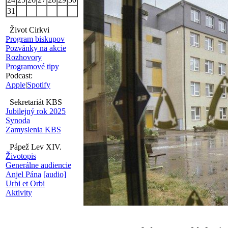
31
Život Cirkvi
Program biskupov
Pozvánky na akcie
Rozhovory
Programové tipy
Podcast:
Apple
|
Spotify
Sekretariát KBS
Jubilejný rok 2025
Synoda
Zamyslenia KBS
Pápež Lev XIV.
Životopis
Generálne audiencie
Anjel Pána
[audio]
Urbi et Orbi
Aktivity