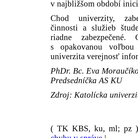
v najbližšom období ini
Chod univerzity, zabe
činnosti a služieb štu
riadne zabezpečené. 
s opakovanou voľbou
univerzita verejnosť in
PhDr. Bc. Eva Moraučík
Predsedníčka AS KU
Zdroj: Katolícka univerz
( TK KBS, ku, ml; pz 
chybu v správe
|