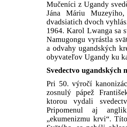
Mučeníci z Ugandy svedči
Jána Máriu Muzeyiho, 
dvadsiatich dvoch vyhlás
1964. Karol Lwanga sa s
Namugongu vyrástla svät
a odvahy ugandských kres
obyvateľov Ugandy ku k
Svedectvo ugandských 
Pri 50. výročí kanoniz
zosnulý pápež Františe
ktorou vydali svedec
Pripomenul aj angli
„ekumenizmu krvi“. Tít