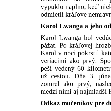
vypuklo naplno, keď niek
odmietli kráľove nemrav
Karol Lwanga a jeho o
Karol Lwanga bol vedúc
pážat. Po kráľovej hrozb
Karol v noci pokrstil ka
veriacimi ako prvý. Sp
peši vedený 60 kilomet
už cestou. Dňa 3. júna
zomrel ako prvý, nasle
medzi nimi aj najmladší K
Odkaz mučeníkov pre d