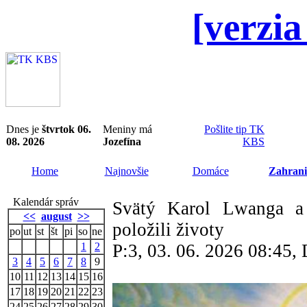
[verzia
Dnes je
štvrtok 06.
Meniny má
Pošlite tip TK
08. 2026
Jozefína
KBS
Home
Najnovšie
Domáce
Zahrani
Kalendár správ
Svätý Karol Lwanga a j
<<
august
>>
položili životy
po
ut
st
št
pi
so
ne
1
2
P:3, 03. 06. 2026 08:45
3
4
5
6
7
8
9
10
11
12
13
14
15
16
17
18
19
20
21
22
23
24
25
26
27
28
29
30