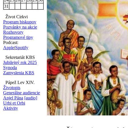
31
Život Cirkvi
Program biskupov
Pozvánky na akcie
Rozhovory
Programové tipy
Podcast:
Apple
|
Spotify
Sekretariát KBS
Jubilejný rok 2025
Synoda
Zamyslenia KBS
Pápež Lev XIV.
Životopis
Generálne audiencie
Anjel Pána
[audio]
Urbi et Orbi
Aktivity