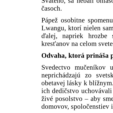
Svätého, sa nebáli ohla
časoch.
Pápež osobitne spomenu
Lwangu, ktorí nielen sami
ďalej, napriek hrozbe s
kresťanov na celom svete
Odvaha, ktorá prináša 
Svedectvo mučeníkov u
neprichádzajú zo svets
obetavej lásky k blížnym
ich dedičstvo uchovávali
živé posolstvo – aby sme
domovov, spoločenstiev i