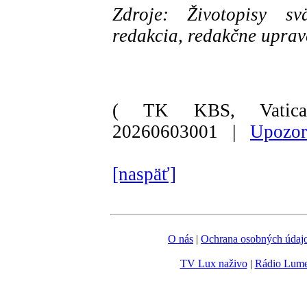
Zdroje: Životopisy sv
redakcia, redakčne upra
( TK KBS, Vatica
20260603001 |
Upozor
[naspäť]
O nás
|
Ochrana osobných údaj
TV Lux naživo
|
Rádio Lum