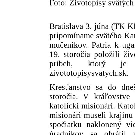
Foto: Životopisy svätých
Bratislava 3. júna (TK K
pripomíname svätého Kar
mučeníkov. Patria k ug
19. storočia položili ži
príbeh, ktorý je
zivototopisysvatych.sk.
Kresťanstvo sa do dne
storočia. V kráľovstve 
katolícki misionári. Katol
misionári museli krajin
spočiatku naklonený vi
úradníkov sa obrátil p