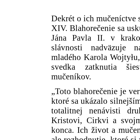
Dekrét o ich mučeníctve 
XIV. Blahorečenie sa usk
Jána Pavla II. v krako
slávnosti nadväzuje n
mladého Karola Wojtyłu,
svedka zatknutia šies
mučeníkov.
„Toto blahorečenie je ve
ktoré sa ukázalo silnejším
totalitnej nenávisti dr
Kristovi, Cirkvi a svo
konca. Ich život a mučen
ale rozhodnutie, ktoré s