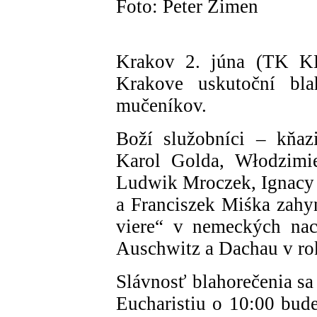
Foto: Peter Zimen
Krakov 2. júna (TK KB
Krakove uskutoční blah
mučeníkov.
Boží služobníci – kňaz
Karol Golda, Włodzimie
Ludwik Mroczek, Ignacy
a Franciszek Miśka zahyn
viere“ v nemeckých nac
Auschwitz a Dachau v ro
Slávnosť blahorečenia s
Eucharistiu o 10:00 bude