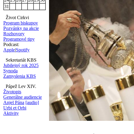
31
Život Cirkvi
Program biskupov
Pozvánky na akcie
Rozhovory
Programové tipy
Podcast:
Apple
|
Spotify
Sekretariát KBS
Jubilejný rok 2025
Synoda
Zamyslenia KBS
Pápež Lev XIV.
Životopis
Generálne audiencie
Anjel Pána
[audio]
Urbi et Orbi
Aktivity