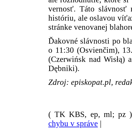
vernosť. Táto slávnosť 
históriu, ale oslavou víť
stránke venovanej blahor
Ďakovné slávnosti po bla
o 11:30 (Osvienčim), 13.
(Czerwińsk nad Wisłą) a
Dębniki).
Zdroj: episkopat.pl, red
( TK KBS, ep, ml; pz 
chybu v správe
|