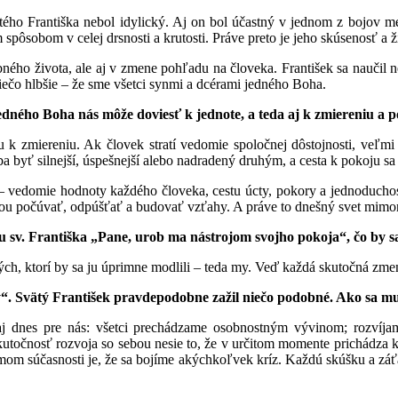
tého Františka nebol idylický. Aj on bol účastný v jednom z bojov me
ym spôsobom v celej drsnosti a krutosti. Práve preto je jeho skúsenosť a 
ého života, ale aj v zmene pohľadu na človeka. František sa naučil ne
iečo hlbšie – že sme všetci synmi a dcérami jedného Boha.
jedného Boha nás môže doviesť k jednote, a teda aj k zmiereniu a 
k zmiereniu. Ak človek stratí vedomie spoločnej dôstojnosti, veľmi ľ
a byť silnejší, úspešnejší alebo nadradený druhým, a cesta k pokoju s
 – vedomie hodnoty každého človeka, cestu úcty, pokory a jednoduchos
u počúvať, odpúšťať a budovať vzťahy. A práve to dnešný svet mimor
bu sv. Františka „Pane, urob ma nástrojom svojho pokoja“, čo by 
tých, ktorí by sa ju úprimne modlili – teda my. Veď každá skutočná zme
y“. Svätý František pravdepodobne zažil niečo podobné. Ako sa m
tí aj dnes pre nás: všetci prechádzame osobnostným vývinom; rozvíj
skutočnosť rozvoja so sebou nesie to, že v určitom momente prichádza
m súčasnosti je, že sa bojíme akýchkoľvek kríz. Každú skúšku a záť