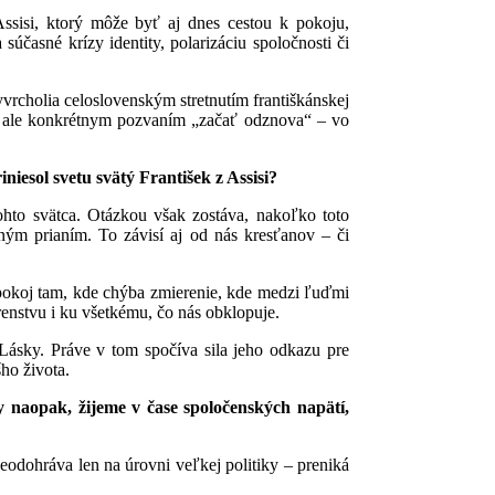
ssisi, ktorý môže byť aj dnes cestou k pokoju,
súčasné krízy identity, polarizáciu spoločnosti či
yvrcholia celoslovenským stretnutím františkánskej
ca, ale konkrétnym pozvaním „začať odznova“ – vo
iesol svetu svätý František z Assisi?
ohto svätca. Otázkou však zostáva, nakoľko toto
ným prianím. To závisí aj od nás kresťanov – či
 pokoj tam, kde chýba zmierenie, kde medzi ľuďmi
renstvu i ku všetkému, čo nás obklopuje.
ásky. Práve v tom spočíva sila jeho odkazu pre
ho života.
y naopak, žijeme v čase spoločenských napätí,
eodohráva len na úrovni veľkej politiky – preniká