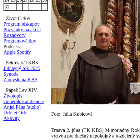
31
Život Cirkvi
Program biskupov
Pozvánky na akcie
Rozhovory
Programové tipy
Podcast:
Apple
|
Spotify
Sekretariát KBS
Jubilejný rok 2025
Synoda
Zamyslenia KBS
Pápež Lev XIV.
Životopis
Generálne audiencie
Anjel Pána
[audio]
Urbi et Orbi
Foto: Júlia Kubicová
Aktivity
Trnava 2. júna (TK KBS) Mimoriadny Rok sv
výzvou pre dnešný nepokojný a rozdelený sv