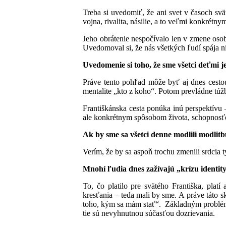
Treba si uvedomiť, že ani svet v časoch svä
vojna, rivalita, násilie, a to veľmi konkrétn
Jeho obrátenie nespočívalo len v zmene osobn
Uvedomoval si, že nás všetkých ľudí spája n
Uvedomenie si toho, že sme všetci deťmi 
Práve tento pohľad môže byť aj dnes cestou 
mentalite „kto z koho“. Potom prevládne túžb
Františkánska cesta ponúka inú perspektívu
ale konkrétnym spôsobom života, schopnosťo
Ak by sme sa všetci denne modlili modlit
Verím, že by sa aspoň trochu zmenili srdcia 
Mnohí ľudia dnes zažívajú „krízu identit
To, čo platilo pre svätého Františka, pla
kresťania – teda mali by sme. A práve táto 
toho, kým sa mám stať“. Základným problémo
tie sú nevyhnutnou súčasťou dozrievania.