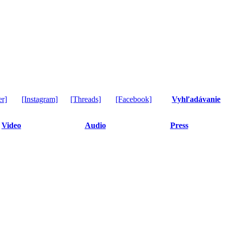
er]
[Instagram]
[Threads]
[Facebook]
Vyhľadávanie
Video
Audio
Press