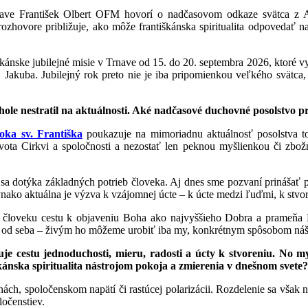
rnave František Olbert OFM hovorí o nadčasovom odkaze svätca z A
ozhovore približuje, ako môže františkánska spiritualita odpovedať na 
kánske jubilejné misie v Trnave od 15. do 20. septembra 2026, ktoré v
. Jakuba. Jubilejný rok preto nie je iba pripomienkou veľkého svät
le nestratil na aktuálnosti. Aké nadčasové duchovné posolstvo prin
oka sv. Františka
poukazuje na mimoriadnu aktuálnosť posolstva t
vota Cirkvi a spoločnosti a nezostať len peknou myšlienkou či zbož
e sa dotýka základných potrieb človeka. Aj dnes sme pozvaní prinášať
vnako aktuálna je výzva k vzájomnej úcte – k úcte medzi ľuďmi, k stvo
 človeku cestu k objaveniu Boha ako najvyššieho Dobra a prameňa L
m od seba – živým ho môžeme urobiť iba my, konkrétnym spôsobom náš
je cestu jednoduchosti, mieru, radosti a úcty k stvoreniu. No m
kánska spiritualita nástrojom pokoja a zmierenia v dnešnom svete?
ch, spoločenskom napätí či rastúcej polarizácii. Rozdelenie sa však n
oločenstiev.