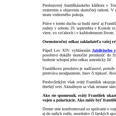
Predstavený františkánskeho kláštora v T
zmiereniu a objaveniu skutočnej radosti. V r
stratu vnútorného pokoja.
Práve v tomto duchu sa budú niesť aj Františ
rodiny v sobotu 19. septembra v Kostole sv
viere, vo vzťahoch i v každodennom živote.
Osemstoročný odkaz zakladateľa vašej reho
Pápež Lev XIV. vyhlásením
Jubilejného r
posolstvo dokáže skutočne preniknúť do ži
budeme schopní jeho odkaz autenticky žiť.
Františkovo posolstvo je nadčasové, pretož
pretrváva neodpustenie, hnev či trpkosť. Ro
Predovšetkým však svätý František ukazuje
dnešný svet. Aktuálnym sa však nestane sá
Ako ste spomenuli, svätý František ukazu
vojen a polarizácie. Ako môže byť františ
Denne sme konfrontovaní so správami o vojná
aj do našich rodín, susedstiev či farských sp