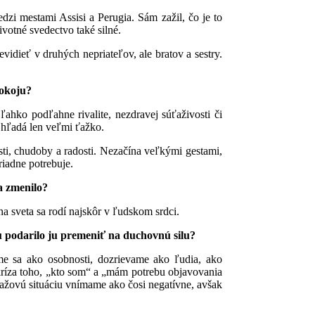
dzi mestami Assisi a Perugia. Sám zažil, čo je to
životné svedectvo také silné.
vidieť v druhých nepriateľov, ale bratov a sestry.
pokoju?
ahko podľahne rivalite, nezdravej súťaživosti či
a hľadá len veľmi ťažko.
ti, chudoby a radosti. Nezačína veľkými gestami,
iadne potrebuje.
sa zmenilo?
na sveta sa rodí najskôr v ľudskom srdci.
u podarilo ju premeniť na duchovnú silu?
ame sa ako osobnosti, dozrievame ako ľudia, ako
 kríza toho, „kto som“ a „mám potrebu objavovania
ažovú situáciu vnímame ako čosi negatívne, avšak