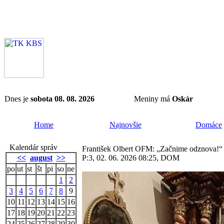
Dnes je
sobota 08. 08. 2026
Meniny má
Oskár
Home
Najnovšie
Domáce
Kalendár správ
František Olbert OFM: „Začnime odznova!“ –
<<
august
>>
P:3, 02. 06. 2026 08:25, DOM
po
ut
st
št
pi
so
ne
1
2
3
4
5
6
7
8
9
10
11
12
13
14
15
16
17
18
19
20
21
22
23
24
25
26
27
28
29
30