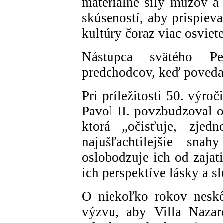
materiálne sily mužov a 
skúseností, aby prispieva
kultúry čoraz viac osviet
Nástupca svätého Pe
predchodcov, keď poveda
Pri príležitosti 50. výro
Pavol II. povzbudzoval 
ktorá „očisťuje, zjed
najušľachtilejšie sna
oslobodzuje ich od zajat
ich perspektíve lásky a s
O niekoľko rokov neskô
výzvu, aby Villa Nazar