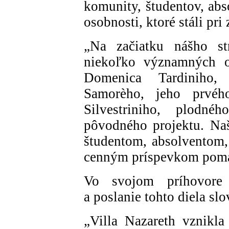
komunity, študentov, abs
osobnosti, ktoré stáli pri 
„Na začiatku nášho st
niekoľko významných os
Domenica Tardiniho, 
Samorèho, jeho prvého
Silvestriniho, plodn
pôvodného projektu. Na
študentom, absolventom,
cenným príspevkom pomáh
Vo svojom príhovore
a poslanie tohto diela sl
„Villa Nazareth vznikl