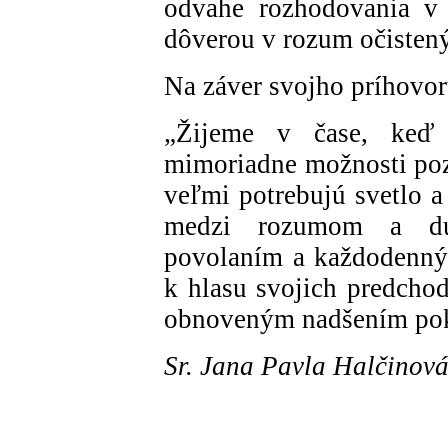
odvahe rozhodovania v 
dôverou v rozum očistený
Na záver svojho príhovor
„Žijeme v čase, keď 
mimoriadne možnosti poz
veľmi potrebujú svetlo a
medzi rozumom a duc
povolaním a každodenným
k hlasu svojich predcho
obnoveným nadšením pokr
Sr. Jana Pavla Halčinov