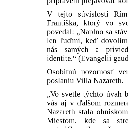
pripravení prejavovať ko
V tejto súvislosti Rím
Františka, ktorý vo sv
povedal: „Naplno sa stá
len ľuďmi, keď dovolím
nás samých a privied
identite.“ (Evangelii gau
Osobitnú pozornosť ven
poslaniu Villa Nazareth.
„Vo svetle týchto úvah 
vás aj v ďalšom rozmere 
Nazareth stala ohniskom
Miestom, kde sa stret