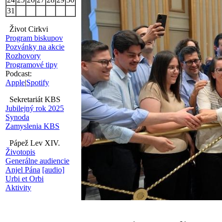
31
Život Cirkvi
Program biskupov
Pozvánky na akcie
Rozhovory
Programové tipy
Podcast:
Apple
|
Spotify
Sekretariát KBS
Jubilejný rok 2025
Synoda
Zamyslenia KBS
Pápež Lev XIV.
Životopis
Generálne audiencie
Anjel Pána
[audio]
Urbi et Orbi
Aktivity