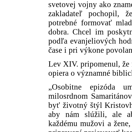
svetovej vojny ako zname
zakladateľ pochopil, 
potrebné formovať mladý
dobra. Chcel im poskytn
podľa evanjeliových hodn
čase i pri výkone povolan
Lev XIV. pripomenul, že 
opiera o významné biblic
„Osobitne epizóda u
milosrdnom Samaritánov
byť životný štýl Kristov
aby nám slúžili, ale a
každému mužovi a žene, k