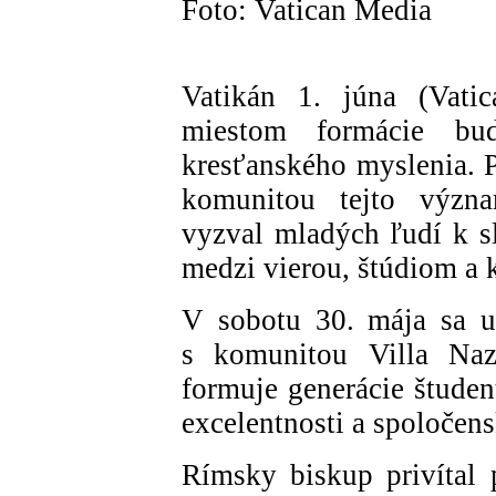
Foto: Vatican Media
Vatikán 1. júna (Vati
miestom formácie bu
kresťanského myslenia. P
komunitou tejto význam
vyzval mladých ľudí k sl
medzi vierou, štúdiom a
V sobotu 30. mája sa us
s komunitou Villa Naz
formuje generácie študen
excelentnosti a spoločen
Rímsky biskup privítal p