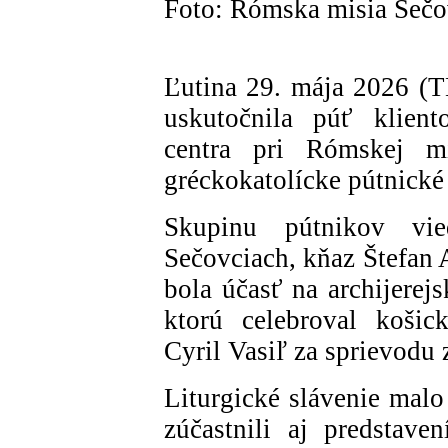
Foto: Rómska misia Sečo
Ľutina 29. mája 2026 (
uskutočnila púť klien
centra pri Rómskej m
gréckokatolícke pútnické
Skupinu pútnikov vi
Sečovciach, kňaz Štefa
bola účasť na archijerejs
ktorú celebroval košic
Cyril Vasiľ za sprievodu
Liturgické slávenie mal
zúčastnili aj predstave