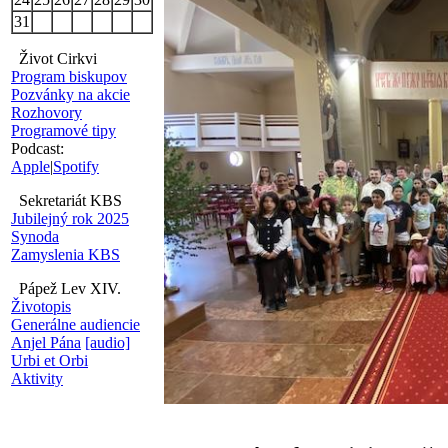
31
Život Cirkvi
Program biskupov
Pozvánky na akcie
Rozhovory
Programové tipy
Podcast:
Apple
|
Spotify
Sekretariát KBS
Jubilejný rok 2025
Synoda
Zamyslenia KBS
Pápež Lev XIV.
Životopis
Generálne audiencie
Anjel Pána
[audio]
Urbi et Orbi
Aktivity