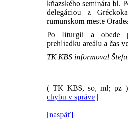
kňazského seminára bl. P
delegáciou z Gréckoka
rumunskom meste Orade
Po liturgii a obede p
prehliadku areálu a čas v
TK KBS informoval Štefa
( TK KBS, so, ml; pz )
chybu v správe
|
[naspäť]