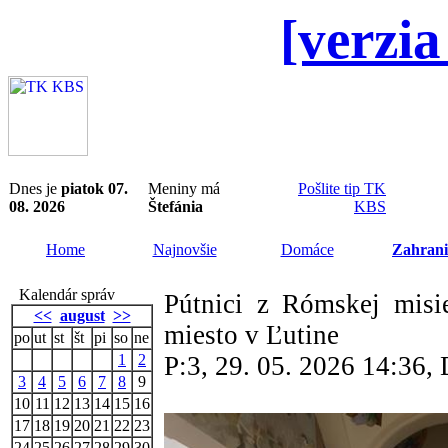
[verzia
Dnes je
piatok 07.
Meniny má
Pošlite tip TK
08. 2026
Štefánia
KBS
Home
Najnovšie
Domáce
Zahrani
Kalendár správ
Pútnici z Rómskej misie
<<
august
>>
miesto v Ľutine
po
ut
st
št
pi
so
ne
1
2
P:3, 29. 05. 2026 14:36
3
4
5
6
7
8
9
10
11
12
13
14
15
16
17
18
19
20
21
22
23
24
25
26
27
28
29
30