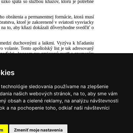
 úzko spätá so službou kňazov, ktorú je potrebné
ho obrátenia a permanentnej formácie, ktorá musí
tstva, ktoré je zakorenené v sviatosti vysviacky
 na to, aby kňazi dokázali dôveryhodne svedčiť o
e medzi duchovnými a laikmi. Vyzýva k hľadaniu
 volanie. Tento apoštolský list je tak adresovaný
 naďalej „kvasom pre zmierený svet“ a znamením
kies
 technológie sledovania používame na zlepšenie
adania našich webových stránok, na to, aby sme vám
ný obsah a cielené reklamy, na analýzu návštevnosti
k a na pochopenie toho, odkiaľ naši návštevníci
|
Zoznam hovorcov diecéz
y
|
Výveska
|
Do kostola
am
Zmeniť moje nastavenia