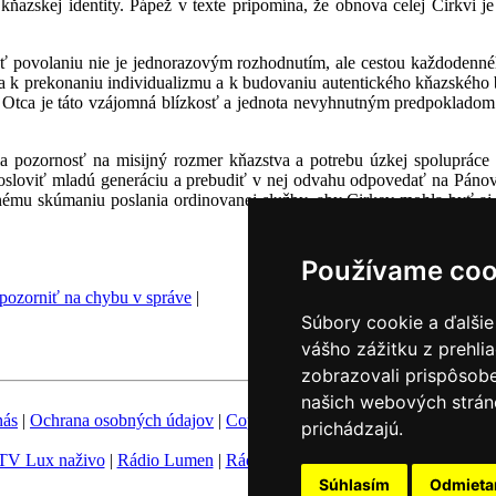
ňazskej identity. Pápež v texte pripomína, že obnova celej Cirkvi je
sť povolaniu nie je jednorazovým rozhodnutím, ale cestou každodenné
k prekonaniu individualizmu a k budovaniu autentického kňazského bra
 Otca je táto vzájomná blízkosť a jednota nevyhnutným predpokladom
ia pozornosť na misijný rozmer kňazstva a potrebu úzkej spoluprác
i osloviť mladú generáciu a prebudiť v nej odvahu odpovedať na Pánovo
ému skúmaniu poslania ordinovanej služby, aby Cirkev mohla byť aj
Používame coo
pozorniť na chybu v správe
|
Súbory cookie a ďalšie
vášho zážitku z prehli
zobrazovali prispôsobe
našich webových stráno
nás
|
Ochrana osobných údajov
|
Copyright
|
Fotobanka
|
Hovorca KBS
prichádzajú.
TV Lux naživo
|
Rádio Lumen
|
Rádio Vatikán
|
SSV
|
Katolícke novin
Súhlasím
Odmiet