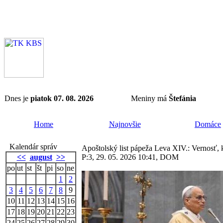
Dnes je
piatok 07. 08. 2026
Meniny má
Štefánia
Home
Najnovšie
Domáce
Kalendár správ
Apoštolský list pápeža Leva XIV.: Vernosť, 
<<
august
>>
P:3, 29. 05. 2026 10:41, DOM
po
ut
st
št
pi
so
ne
1
2
3
4
5
6
7
8
9
10
11
12
13
14
15
16
17
18
19
20
21
22
23
24
25
26
27
28
29
30