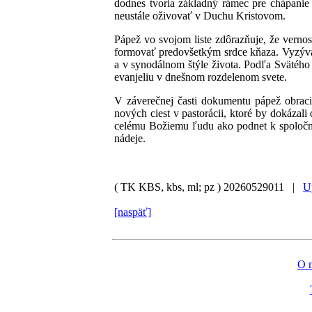
dodnes tvoria základný rámec pre chápanie k
neustále oživovať v Duchu Kristovom.
Pápež vo svojom liste zdôrazňuje, že verno
formovať predovšetkým srdce kňaza. Vyzýva 
a v synodálnom štýle života. Podľa Svätého
evanjeliu v dnešnom rozdelenom svete.
V záverečnej časti dokumentu pápež obrac
nových ciest v pastorácii, ktoré by dokázal
celému Božiemu ľudu ako podnet k spoločn
nádeje.
( TK KBS, kbs, ml; pz )
20260529011 |
U
[naspäť]
O 