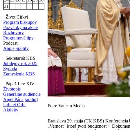
31
Život Cirkvi
Program biskupov
Pozvánky na akcie
Rozhovory
Programové tipy
Podcast:
Apple
|
Spotify
Sekretariát KBS
Jubilejný rok 2025
Synoda
Zamyslenia KBS
Pápež Lev XIV.
Životopis
Generálne audiencie
Anjel Pána
[audio]
Urbi et Orbi
Foto: Vatican Media
Aktivity
Bratislava 29. mája (TK KBS) Konferencia b
„Vernosť, ktorá tvorí budúcnosť“. Dokument 