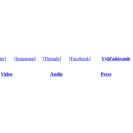
ter]
[Instagram]
[Threads]
[Facebook]
Vyhľadávanie
Video
Audio
Press