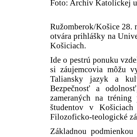
Foto: Archív Katolíckej u
Ružomberok/Košice 28. m
otvára prihlášky na Univ
Košiciach.
Ide o pestrú ponuku vzd
si záujemcovia môžu vy
Taliansky jazyk a kul
Bezpečnosť a odolnosť
zameraných na tréning 
študentov v Košiciach 
Filozoficko-teologické zá
Základnou podmienkou p