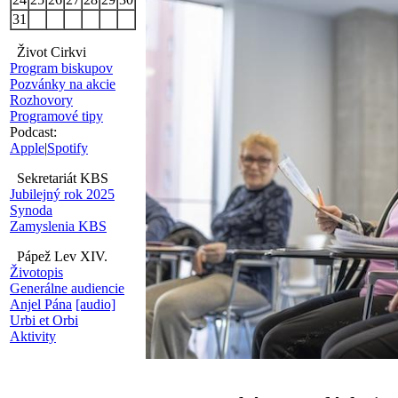
31
Život Cirkvi
Program biskupov
Pozvánky na akcie
Rozhovory
Programové tipy
Podcast:
Apple
|
Spotify
Sekretariát KBS
Jubilejný rok 2025
Synoda
Zamyslenia KBS
Pápež Lev XIV.
Životopis
Generálne audiencie
Anjel Pána
[audio]
Urbi et Orbi
Aktivity