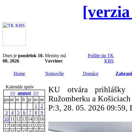
[verzia
Dnes je
pondelok 10.
Meniny má
Pošlite tip TK
08. 2026
Vavrinec
KBS
Home
Najnovšie
Domáce
Zahrani
Kalendár správ
KU otvára prihlášky 
<<
august
>>
Ružomberku a Košiciach
po
ut
st
št
pi
so
ne
1
2
P:3, 28. 05. 2026 09:59
3
4
5
6
7
8
9
10
11
12
13
14
15
16
17
18
19
20
21
22
23
24
25
26
27
28
29
30