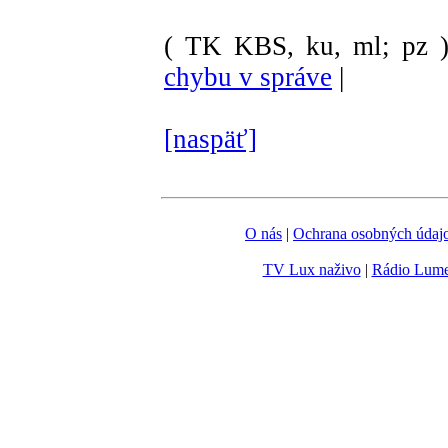
( TK KBS, ku, ml; pz 
chybu v správe
|
[naspäť]
O nás
|
Ochrana osobných údaj
TV Lux naživo
|
Rádio Lum