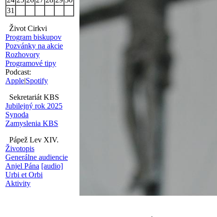
31
Život Cirkvi
Program biskupov
Pozvánky na akcie
Rozhovory
Programové tipy
Podcast:
Apple
|
Spotify
Sekretariát KBS
Jubilejný rok 2025
Synoda
Zamyslenia KBS
Pápež Lev XIV.
Životopis
Generálne audiencie
Anjel Pána
[audio]
Urbi et Orbi
Aktivity