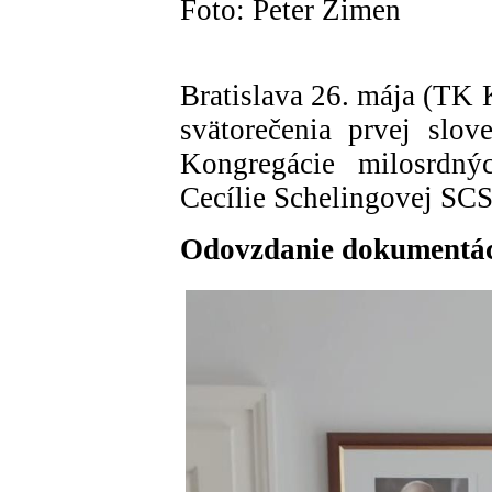
Foto: Peter Zimen
Bratislava 26. mája (TK 
svätorečenia prvej slov
Kongregácie milosrdný
Cecílie Schelingovej SCS
Odovzdanie dokumentáci