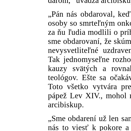
darom,“ uvádza arcibisk
„Pán nás obdaroval, keď
osoby so smrteľným onk
za ňu ľudia modlili o pr
sme obdarovaní, že skúm
nevysvetliteľné uzdrave
Tak jednomyseľne rozhod
kauzy svätých a rovnak
teológov. Ešte sa očaká
Toto všetko vytvára pr
pápež Lev XIV., mohol r
arcibiskup.
„Sme obdarení už len s
nás to viesť k pokore a