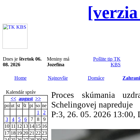
[verzia
Dnes je
štvrtok 06.
Meniny má
Pošlite tip TK
08. 2026
Jozefína
KBS
Home
Najnovšie
Domáce
Zahrani
Kalendár správ
Proces skúmania uzdr
<<
august
>>
Schelingovej napreduje
po
ut
st
št
pi
so
ne
1
2
P:3, 26. 05. 2026 13:00
3
4
5
6
7
8
9
10
11
12
13
14
15
16
17
18
19
20
21
22
23
24
25
26
27
28
29
30