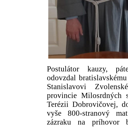
Postulátor kauzy, p
odovzdal bratislavskému
Stanislavovi Zvolens
provincie Milosrdných s
Terézii Dobrovičovej, d
vyše 800-stranový mat
zázraku na príhovor 