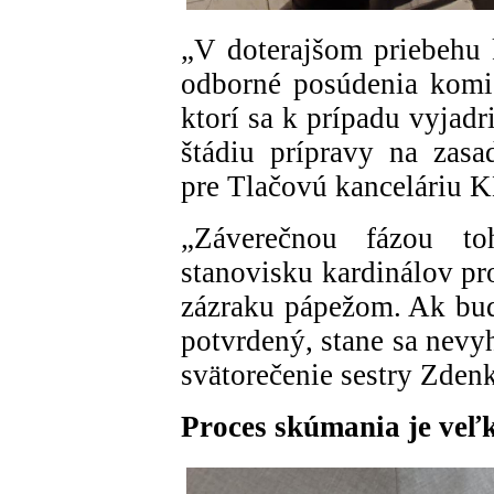
„V doterajšom priebehu 
odborné posúdenia komis
ktorí sa k prípadu vyjadr
štádiu prípravy na zasa
pre Tlačovú kanceláriu K
„Záverečnou fázou t
stanovisku kardinálov pr
zázraku pápežom. Ak bud
potvrdený, stane sa nev
svätorečenie sestry Zdenk
Proces skúmania je ve