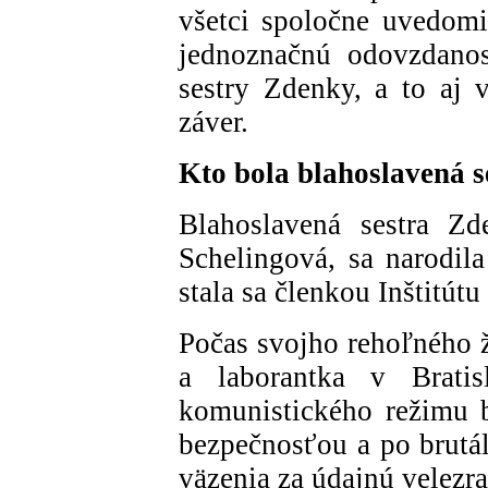
všetci spoločne uvedomi
jednoznačnú odovzdanos
sestry Zdenky, a to aj 
záver.
Kto bola blahoslavená 
Blahoslavená sestra Z
Schelingová, sa narodil
stala sa členkou Inštitútu
Počas svojho rehoľného ž
a laborantka v Brat
komunistického režimu 
bezpečnosťou a po brut
väzenia za údajnú velezr