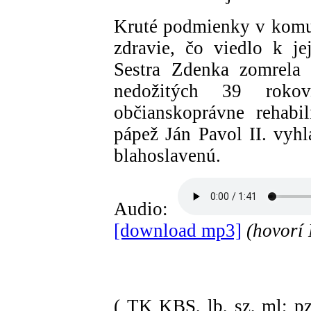
Kruté podmienky v komun
zdravie, čo viedlo k je
Sestra Zdenka zomrela
nedožitých 39 rok
občianskoprávne rehabi
pápež Ján Pavol II. vyhl
blahoslavenú.
Audio:
[download mp3]
(hovorí 
( TK KBS, lb, sz, ml; pz