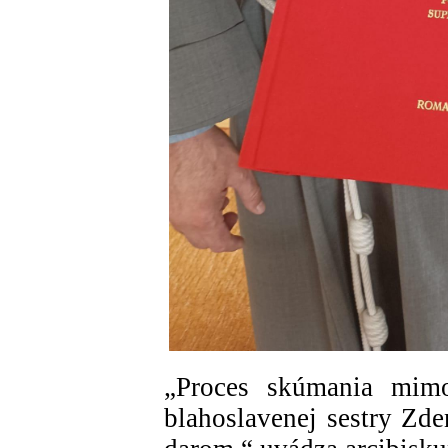
„Proces skúmania mimo
blahoslavenej sestry Zd