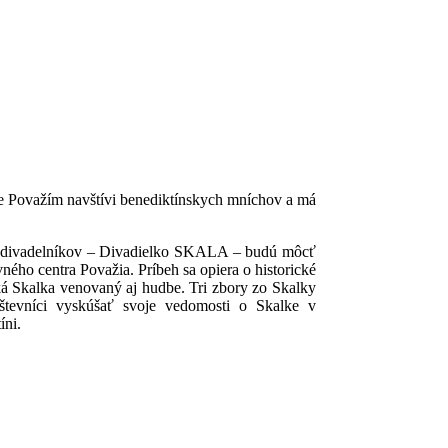
ste Považím navštívi benediktínskych mníchov a má
ých divadelníkov – Divadielko SKALA – budú môcť
ého centra Považia. Príbeh sa opiera o historické
ľká Skalka venovaný aj hudbe. Tri zbory zo Skalky
števníci vyskúšať svoje vedomosti o Skalke v
íni.