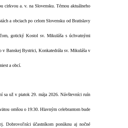
kou cirkvou a. v. na Slovensku. Témou aktuálneho
stách a obciach po celom Slovensku od Bratislavy
čom, gotický Kostol sv. Mikuláša s úchvatnými
 v Banskej Bystrici, Konkatedrála sv. Mikuláša v
iest a obcí.
í sa už v piatok 29. mája 2026. Návštevníci ruín
 svätou omšou o 19:30. Hlavným celebrantom bude
vej. Dobrovoľníci účastníkom ponúknu aj nočné