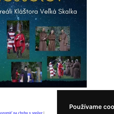
Používame coo
ozorniť na chybu v správe
|