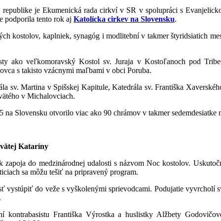
 republike je Ekumenická rada cirkví v SR v spolupráci s Evanjelic
e podporila tento rok aj
Katolícka cirkev na Slovensku
.
h kostolov, kaplniek, synagóg i modlitební v takmer štyridsiatich me
sty ako veľkomoravský Kostol sv. Juraja v Kostoľanoch pod Tribe
novca s takisto vzácnymi maľbami v obci Poruba.
 sv. Martina v Spišskej Kapitule, Katedrála sv. Františka Xaverského
vätého v Michalovciach.
 na Slovensku otvorilo viac ako 90 chrámov v takmer sedemdesiatke m
svätej Kataríny
k zapoja do medzinárodnej udalosti s názvom Noc kostolov. Uskutočn
ticiach sa môžu tešiť na pripravený program.
ť vystúpiť do veže s vyškolenými sprievodcami. Podujatie vyvrcholí
.
í kontrabasistu Františka Výrostka a huslistky Alžbety Godovičo