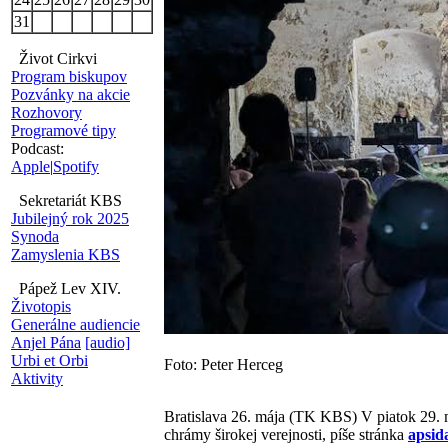
31
Život Cirkvi
Program biskupov
Pozvánky na akcie
Rozhovory
Programové tipy
Podcast:
Apple
|
Spotify
Sekretariát KBS
Jubilejný rok 2025
Synoda
Zamyslenia KBS
Pápež Lev XIV.
Životopis
Generálne audiencie
Anjel Pána
[audio]
Urbi et Orbi
Foto: Peter Herceg
Aktivity
Bratislava 26. mája (TK KBS) V piatok 29. 
chrámy širokej verejnosti, píše stránka
apsid