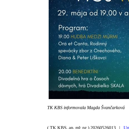
TK KBS informovala Magda Švančarková
( TK KBS, ap, ml; pz )
20260526013 |
Up