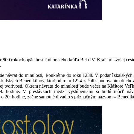
r 800 rokoch opäť hostiť uhorského kráľa Bela IV. Kráľ pri svojej ce
.
esie návrat do minulosti, konkrétne do roku 1238. V podaní skalsk
skalských Benediktínov, ktorí od roku 1224 začali s budovaním duchovn
ickej tvorivosti. Okrem návratu do minulosti bude večer na Kláštore Ve
19. hodine. V prestávkach medzi vystúpeniami si budú môcť náv
o 20. hodine, začne samotné divadlo s príznačným názvom – Benedikt