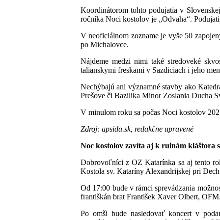
Koordinátorom tohto podujatia v Slovenskej
ročníka Noci kostolov je „Odvaha“. Podujati
V neoficiálnom zozname je vyše 50 zapojenýc
po Michalovce.
Nájdeme medzi nimi také stredoveké skvo
talianskymi freskami v Sazdiciach i jeho me
Nechýbajú ani významné stavby ako Katedrála
Prešove či Bazilika Minor Zoslania Ducha S
V minulom roku sa počas Noci kostolov 2025
Zdroj: apsida.sk, redakčne upravené
Noc kostolov zavíta aj k ruinám kláštora 
Dobrovoľníci z OZ Katarínka sa aj tento ro
Kostola sv. Kataríny Alexandrijskej pri Dech
Od 17:00 bude v rámci sprevádzania možnos
františkán brat František Xaver Olbert, OFM
Po omši bude nasledovať koncert v podan