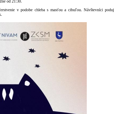
ližne od 21:30.
čerstvenie v podobe chleba s masťou a cibuľou. Návštevníci poduja
k.