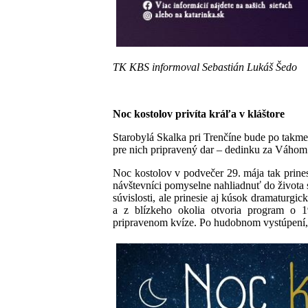
TK KBS informoval
Sebastián Lukáš Šedo
Noc kostolov privíta kráľa v kláštore
Starobylá Skalka pri Trenčíne bude po takme
pre nich pripravený dar – dedinku za Váhom
Noc kostolov v podvečer 29. mája tak prin
návštevníci pomyselne nahliadnuť do života 
súvislosti, ale prinesie aj kúsok dramaturg
a z blízkeho okolia otvoria program o 
pripravenom kvíze. Po hudobnom vystúpení, 