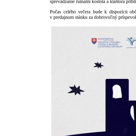
sprevádzanie ruinami kostola a kláštora prib
Počas celého večera bude k dispozícii ob
v predajnom stánku za dobrovoľný príspevo