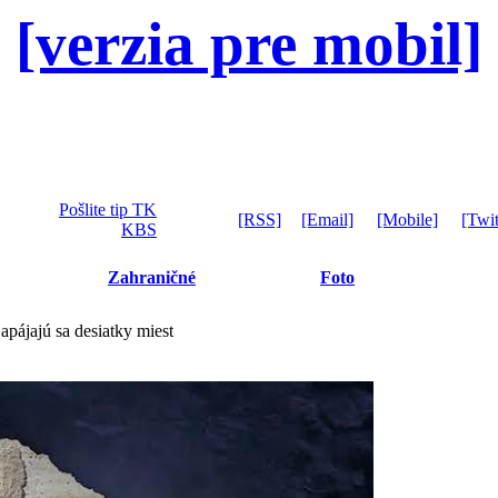
[verzia pre mobil]
Pošlite tip TK
[RSS]
[Email]
[Mobile]
[Twit
KBS
Zahraničné
Foto
pájajú sa desiatky miest