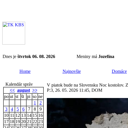
Dnes je
štvrtok 06. 08. 2026
Meniny má
Jozefína
Home
Najnovšie
Domáce
Kalendár správ
V piatok bude na Slovensku Noc kostolov. Za
<<
august
>>
P:3, 26. 05. 2026 11:45, DOM
po
ut
st
št
pi
so
ne
1
2
3
4
5
6
7
8
9
10
11
12
13
14
15
16
17
18
19
20
21
22
23
24
25
26
27
28
29
30