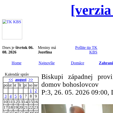
[verzia
Dnes je
štvrtok 06.
Meniny má
Pošlite tip TK
08. 2026
Jozefína
KBS
Home
Najnovšie
Domáce
Zahrani
Kalendár správ
Biskupi západnej provi
<<
august
>>
domov bohoslovcov
po
ut
st
št
pi
so
ne
1
2
P:3, 26. 05. 2026 09:00
3
4
5
6
7
8
9
10
11
12
13
14
15
16
17
18
19
20
21
22
23
24
25
26
27
28
29
30