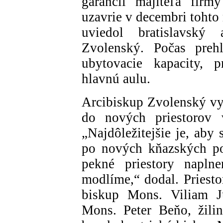
garancií majiteľa firm
uzavrie v decembri tohto
uviedol bratislavský a
Zvolenský. Počas prehl
ubytovacie kapacity, p
hlavnú aulu.
Arcibiskup Zvolenský vyj
do nových priestorov
„Najdôležitejšie je, aby 
po nových kňazských po
pekné priestory napln
modlíme,“ dodal. Priesto
biskup Mons. Viliam J
Mons. Peter Beňo, žili