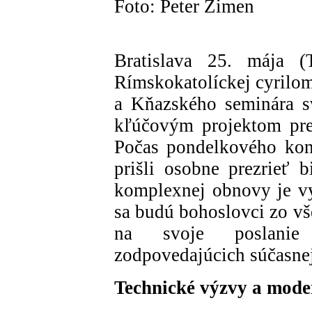
Foto: Peter Zimen
Bratislava 25. mája 
Rímskokatolíckej cyrilo
a Kňazského seminára sv
kľúčovým projektom pre
Počas pondelkového kont
prišli osobne prezrieť 
komplexnej obnovy je vy
sa budú bohoslovci zo vš
na svoje poslanie
zodpovedajúcich súčasne
Technické výzvy a moder