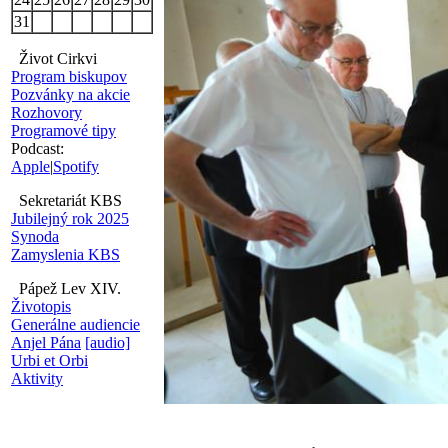
31
Život Cirkvi
Program biskupov
Pozvánky na akcie
Rozhovory
Programové tipy
Podcast:
Apple
|
Spotify
Sekretariát KBS
Jubilejný rok 2025
Synoda
Zamyslenia KBS
Pápež Lev XIV.
Životopis
Generálne audiencie
Anjel Pána
[audio]
Urbi et Orbi
Aktivity