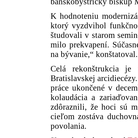
banskobystrický biskup 
K hodnoteniu modernizác
ktorý vyzdvihol funkčno
študovali v starom semi
milo prekvapení. Súčasné
na bývanie,“ konštatoval.
Celá rekonštrukcia je 
Bratislavskej arcidiecéz
práce ukončené v decem
kolaudácia a zariaďovani
zdôraznili, že hoci sú m
cieľom zostáva duchovn
povolania.