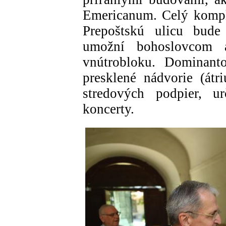
Emericanum. Celý kompl
Prepoštskú ulicu bude
umožní bohoslovcom 
vnútrobloku. Dominanto
presklené nádvorie (át
stredových podpier, u
koncerty.