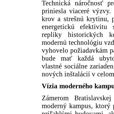
Technická náročnosť pr
priniesla viaceré výzvy
krov a strešnú krytinu, 
energetickú efektivitu
repliky historických 
modernú technológiu vzdu
vyhovelo požiadavkám pa
bude mať každá ubytov
vlastné sociálne zariade
nových inštalácií v celom
Vízia moderného kamp
Zámerom Bratislavskej 
moderný kampus, ktorý p
priľahlými budovami, ak