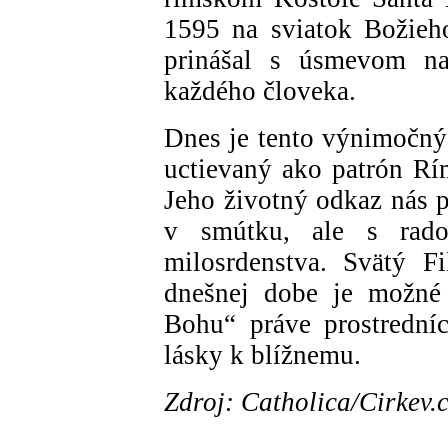
1595 na sviatok Božieho
prinášal s úsmevom na
každého človeka.
Dnes je tento výnimočný
uctievaný ako patrón Rí
Jeho životný odkaz nás p
v smútku, ale s rado
milosrdenstva. Svätý F
dnešnej dobe je možné
Bohu“ práve prostredníc
lásky k blížnemu.
Zdroj: Catholica/Cirkev.