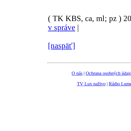
( TK KBS, ca, ml; pz )
2
v správe
|
[naspäť]
O nás
|
Ochrana osobných údaj
TV Lux naživo
|
Rádio Lum