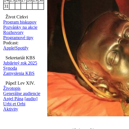
31
Život Cirkvi
Program biskupov
Pozvánky na akcie
Rozhovory
Programové tipy
Podcast:
Apple
|
Spotify
Sekretariát KBS
Jubilejný rok 2025
Synoda
Zamyslenia KBS
Pápež Lev XIV.
Životopis
Generálne audiencie
Anjel Pána
[audio]
Urbi et Orbi
Aktivity