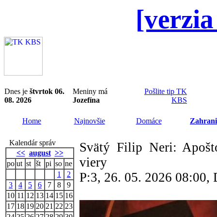
[verzia
Dnes je
štvrtok 06.
Meniny má
Pošlite tip TK
08. 2026
Jozefína
KBS
Home
Najnovšie
Domáce
Zahrani
Kalendár správ
Svätý Filip Neri: Apošt
<<
august
>>
viery
po
ut
st
št
pi
so
ne
1
2
P:3, 26. 05. 2026 08:00
3
4
5
6
7
8
9
10
11
12
13
14
15
16
17
18
19
20
21
22
23
24
25
26
27
28
29
30