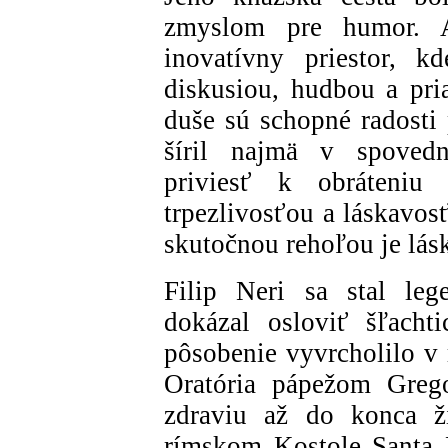
zmyslom pre humor. Ak
inovatívny priestor, k
diskusiou, hudbou a pria
duše sú schopné radosti 
šíril najmä v spovedn
priviesť k obráteniu 
trpezlivosťou a láskavos
skutočnou rehoľou je lás
Filip Neri sa stal le
dokázal osloviť šľacht
pôsobenie vyvrcholilo v
Oratória pápežom Greg
zdraviu až do konca ži
rímskom Kostole Santa M