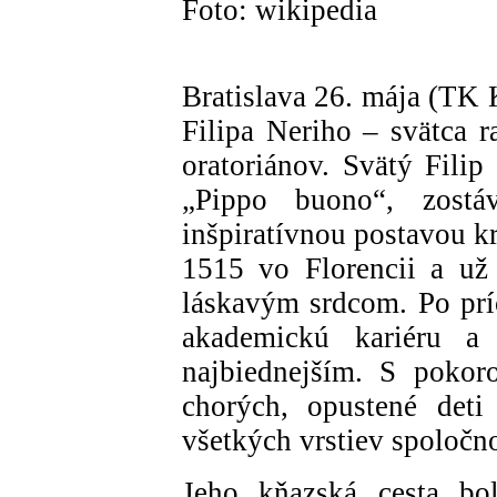
Foto: wikipedia
Bratislava 26. mája (TK
Filipa Neriho – svätca r
oratoriánov. Svätý Filip
„Pippo buono“, zostá
inšpiratívnou postavou k
1515 vo Florencii a už
láskavým srdcom. Po prí
akademickú kariéru a 
najbiednejším. S pokor
chorých, opustené deti
všetkých vrstiev spoločno
Jeho kňazská cesta bo