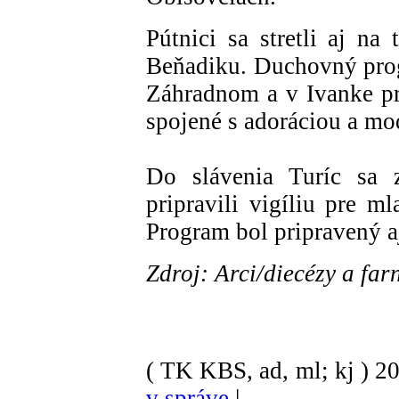
Pútnici sa stretli aj na
Beňadiku. Duchovný progr
Záhradnom a v Ivanke pri
spojené s adoráciou a m
Do slávenia Turíc sa z
pripravili vigíliu pre m
Program bol pripravený a
Zdroj: Arci/diecézy a far
( TK KBS, ad, ml; kj )
2
v správe
|