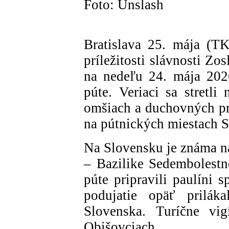
Foto: Unslash
Bratislava 25. mája (T
príležitosti slávnosti Zo
na nedeľu 24. mája 2026,
púte. Veriaci sa stretli
omšiach a duchovných pr
na pútnických miestach S
Na Slovensku je známa na
– Bazilike Sedembolestn
púte pripravili paulíni 
podujatie opäť prilák
Slovenska. Turíčne vig
Obišovciach.