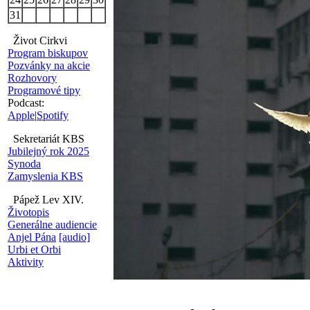
31
Život Cirkvi
Program biskupov
Pozvánky na akcie
Rozhovory
Programové tipy
Podcast:
Apple
|
Spotify
Sekretariát KBS
Jubilejný rok 2025
Synoda
Zamyslenia KBS
Pápež Lev XIV.
Životopis
Generálne audiencie
Anjel Pána
[audio]
Urbi et Orbi
Aktivity