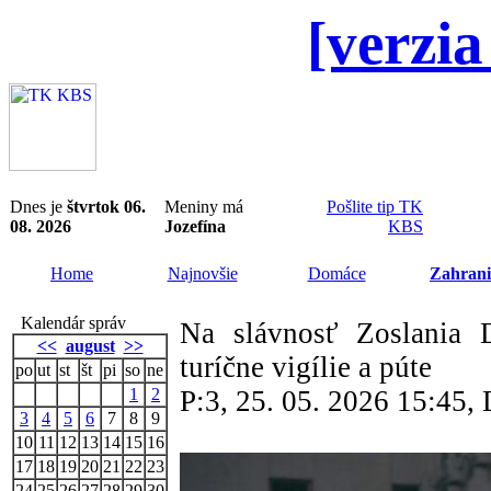
[verzia
Dnes je
štvrtok 06.
Meniny má
Pošlite tip TK
08. 2026
Jozefína
KBS
Home
Najnovšie
Domáce
Zahrani
Kalendár správ
Na slávnosť Zoslania D
<<
august
>>
turíčne vigílie a púte
po
ut
st
št
pi
so
ne
1
2
P:3, 25. 05. 2026 15:45
3
4
5
6
7
8
9
10
11
12
13
14
15
16
17
18
19
20
21
22
23
24
25
26
27
28
29
30