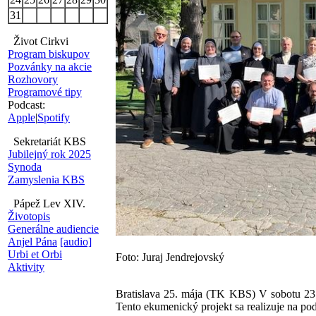
31
Život Cirkvi
Program biskupov
Pozvánky na akcie
Rozhovory
Programové tipy
Podcast:
Apple
|
Spotify
Sekretariát KBS
Jubilejný rok 2025
Synoda
Zamyslenia KBS
Pápež Lev XIV.
Životopis
Generálne audiencie
Anjel Pána
[audio]
Urbi et Orbi
Foto: Juraj Jendrejovský
Aktivity
Bratislava 25. mája (TK KBS) V sobotu 23. 
Tento ekumenický projekt sa realizuje na po