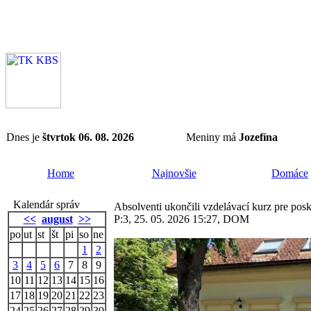
Dnes je
štvrtok 06. 08. 2026
Meniny má
Jozefína
Home
Najnovšie
Domáce
Kalendár správ
Absolventi ukončili vzdelávací kurz pre pos
<<
august
>>
P:3, 25. 05. 2026 15:27, DOM
po
ut
st
št
pi
so
ne
1
2
3
4
5
6
7
8
9
10
11
12
13
14
15
16
17
18
19
20
21
22
23
24
25
26
27
28
29
30