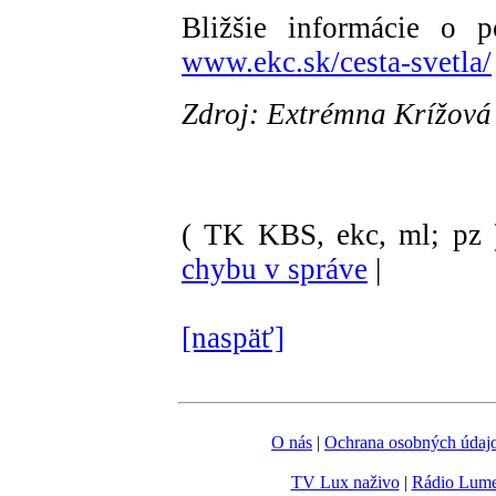
Bližšie informácie o p
www.ekc.sk/cesta-svetla/
Zdroj: Extrémna Krížová
( TK KBS, ekc, ml; pz 
chybu v správe
|
[naspäť]
O nás
|
Ochrana osobných údaj
TV Lux naživo
|
Rádio Lum