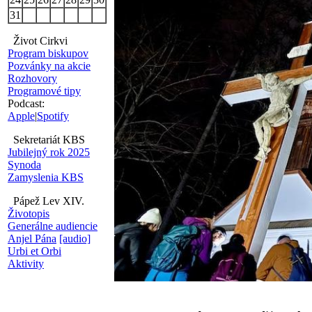
31
Život Cirkvi
Program biskupov
Pozvánky na akcie
Rozhovory
Programové tipy
Podcast:
Apple
|
Spotify
Sekretariát KBS
Jubilejný rok 2025
Synoda
Zamyslenia KBS
Pápež Lev XIV.
Životopis
Generálne audiencie
Anjel Pána
[audio]
Urbi et Orbi
Aktivity