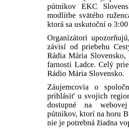
pútnikov EKC Slovensk
modlitbe svätého ruženc
ktorá sa uskutoční o 3:0
Organizátori upozorňujú
závisí od priebehu Ces
Rádia Mária Slovensko,
farnosti Ladce. Celý pri
Rádio Mária Slovensko.
Záujemcovia o spoloč
prihlásiť u svojich regi
dostupné na webove
pútnikov, ktorí na horu 
nie je potrebná žiadna vo