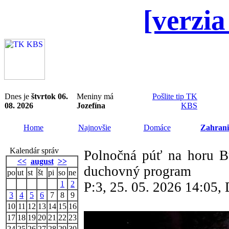
[verzia
Dnes je
štvrtok 06.
Meniny má
Pošlite tip TK
08. 2026
Jozefína
KBS
Home
Najnovšie
Domáce
Zahrani
Kalendár správ
Polnočná púť na horu B
<<
august
>>
duchovný program
po
ut
st
št
pi
so
ne
1
2
P:3, 25. 05. 2026 14:05
3
4
5
6
7
8
9
10
11
12
13
14
15
16
17
18
19
20
21
22
23
24
25
26
27
28
29
30