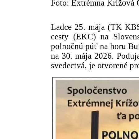
Foto: Extrémna Krížová 
Ladce 25. mája (TK KBS
cesty (EKC) na Sloven
polnočnú púť na horu But
na 30. mája 2026. Podujat
svedectvá, je otvorené pr