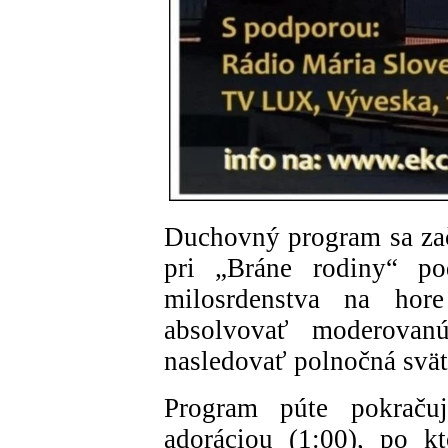
Duchovný program sa zač
pri „Bráne rodiny“ p
milosrdenstva na hor
absolvovať moderovan
nasledovať polnočná svä
Program púte pokraču
adoráciou (1:00), po kt